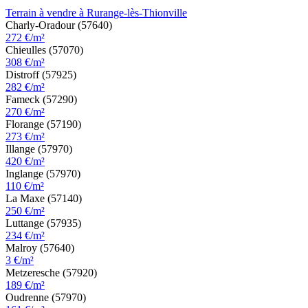
Terrain à vendre à Rurange-lès-Thionville
Charly-Oradour (57640)
272 €/m²
Chieulles (57070)
308 €/m²
Distroff (57925)
282 €/m²
Fameck (57290)
270 €/m²
Florange (57190)
273 €/m²
Illange (57970)
420 €/m²
Inglange (57970)
110 €/m²
La Maxe (57140)
250 €/m²
Luttange (57935)
234 €/m²
Malroy (57640)
3 €/m²
Metzeresche (57920)
189 €/m²
Oudrenne (57970)