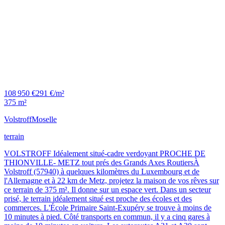
108 950 €
291 €/m²
375 m²
Volstroff
Moselle
terrain
VOLSTROFF Idéalement situé-cadre verdoyant PROCHE DE
THIONVILLE- METZ tout prés des Grands Axes RoutiersÀ
Volstroff (57940) à quelques kilomètres du Luxembourg et de
l'Allemagne et à 22 km de Metz, projetez la maison de vos rêves sur
ce terrain de 375 m². Il donne sur un espace vert. Dans un secteur
prisé, le terrain idéalement situé est proche des écoles et des
commerces. L'École Primaire Saint-Exupéry se trouve à moins de
10 minutes à pied. Côté transports en commun, il y a cinq gares à