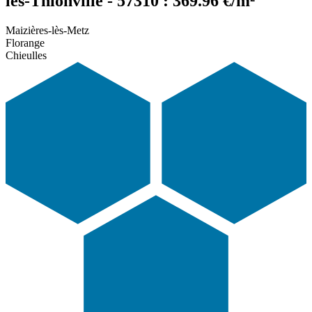
lès-Thionville - 57310 : 369.96 €/m²
Maizières-lès-Metz
Florange
Chieulles