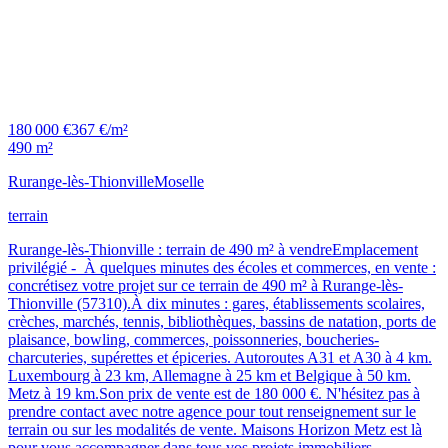
180 000 €
367 €/m²
490 m²
Rurange-lès-Thionville
Moselle
terrain
Rurange-lès-Thionville : terrain de 490 m² à vendreEmplacement
privilégié - À quelques minutes des écoles et commerces, en vente :
concrétisez votre projet sur ce terrain de 490 m² à Rurange-lès-
Thionville (57310).À dix minutes : gares, établissements scolaires,
crèches, marchés, tennis, bibliothèques, bassins de natation, ports de
plaisance, bowling, commerces, poissonneries, boucheries-
charcuteries, supérettes et épiceries. Autoroutes A31 et A30 à 4 km.
Luxembourg à 23 km, Allemagne à 25 km et Belgique à 50 km.
Metz à 19 km.Son prix de vente est de 180 000 €. N'hésitez pas à
prendre contact avec notre agence pour tout renseignement sur le
terrain ou sur les modalités de vente. Maisons Horizon Metz est là
pour vous accompagner dans tous vos projets immobiliers.