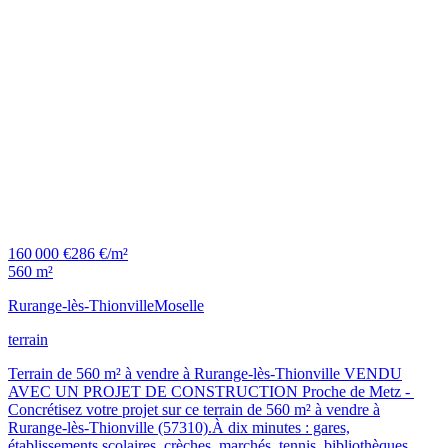
160 000 €
286 €/m²
560 m²
Rurange-lès-Thionville
Moselle
terrain
Terrain de 560 m² à vendre à Rurange-lès-Thionville VENDU
AVEC UN PROJET DE CONSTRUCTION Proche de Metz -
Concrétisez votre projet sur ce terrain de 560 m² à vendre à
Rurange-lès-Thionville (57310).À dix minutes : gares,
établissements scolaires, crèches, marchés, tennis, bibliothèques,