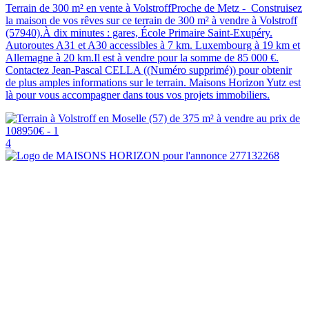
Terrain de 300 m² en vente à VolstroffProche de Metz - Construisez
la maison de vos rêves sur ce terrain de 300 m² à vendre à Volstroff
(57940).À dix minutes : gares, École Primaire Saint-Exupéry.
Autoroutes A31 et A30 accessibles à 7 km. Luxembourg à 19 km et
Allemagne à 20 km.Il est à vendre pour la somme de 85 000 €.
Contactez Jean-Pascal CELLA ((Numéro supprimé)) pour obtenir
de plus amples informations sur le terrain. Maisons Horizon Yutz est
là pour vous accompagner dans tous vos projets immobiliers.
4