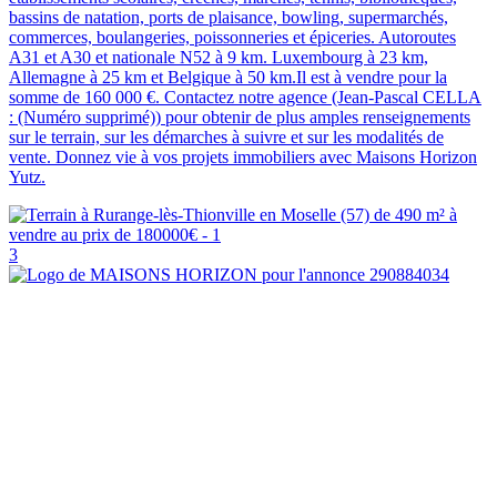
bassins de natation, ports de plaisance, bowling, supermarchés,
commerces, boulangeries, poissonneries et épiceries. Autoroutes
A31 et A30 et nationale N52 à 9 km. Luxembourg à 23 km,
Allemagne à 25 km et Belgique à 50 km.Il est à vendre pour la
somme de 160 000 €. Contactez notre agence (Jean-Pascal CELLA
: (Numéro supprimé)) pour obtenir de plus amples renseignements
sur le terrain, sur les démarches à suivre et sur les modalités de
vente. Donnez vie à vos projets immobiliers avec Maisons Horizon
Yutz.
3