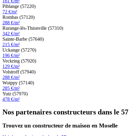
161 €/m²
Piblange (57220)
72 €/m²
Rombas (57120)
288 €/m²
Rurange-lès-Thionville (57310)
342 €/m²
Sainte-Barbe (57640)
215 €/m²
Uckange (57270)
196 €/m²
Veckring (57920)
129 €/m²
Volstroff (57940)
288 €/m²
Woippy (57140)
285 €/m²
Yutz (57970)
478 €/m²
Nos partenaires constructeurs dans le 57
Trouvez un constructeur de maison en Moselle