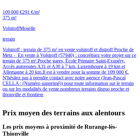
109 000 €
291 €/m²
375 m²
Volstroff
Moselle
terrain
Volstroff : terrain de 375 m² en vente volstroff et distroff Proche de
Metz - En vente à Volstroff (57940) : concrétisez votre projet sur ce
terrain de 375 m².Proche gares, École Primaire Saint-Exupéry.
Accès autoroutes A31 et A30 à 7 km. Luxembourg à 19 km et
Allemagne à 20 km.Il est à vendre pour la somme de 109 000 €.
N'hésitez pas à prendre contact avec notre agence (Jean-Pascal
CELLA : (Numéro supprimé)) pour toute information sur le terrain
ou sur les modalités de vente.nombreux terrains dispso proche et
thionville et frontiere
Prix moyen des terrains aux alentours
Les prix moyens à proximité de Rurange-lès-
Thionville