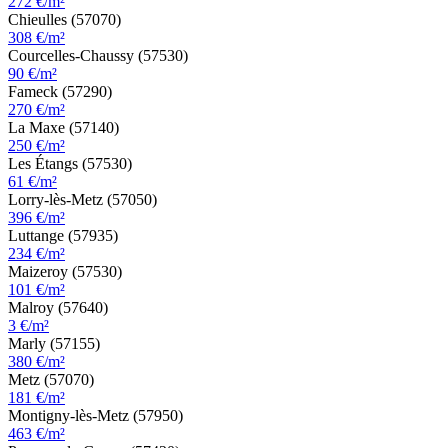
272 €/m²
Chieulles (57070)
308 €/m²
Courcelles-Chaussy (57530)
90 €/m²
Fameck (57290)
270 €/m²
La Maxe (57140)
250 €/m²
Les Étangs (57530)
61 €/m²
Lorry-lès-Metz (57050)
396 €/m²
Luttange (57935)
234 €/m²
Maizeroy (57530)
101 €/m²
Malroy (57640)
3 €/m²
Marly (57155)
380 €/m²
Metz (57070)
181 €/m²
Montigny-lès-Metz (57950)
463 €/m²