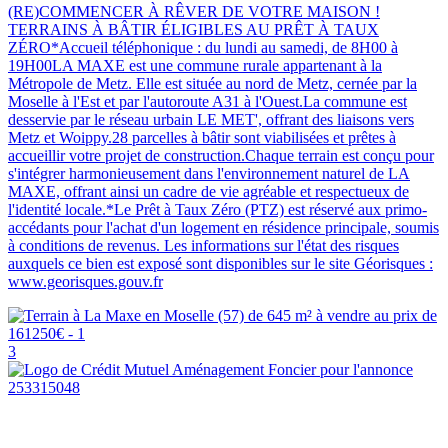
(RE)COMMENCER À RÊVER DE VOTRE MAISON !
TERRAINS À BÂTIR ÉLIGIBLES AU PRÊT À TAUX
ZÉRO*Accueil téléphonique : du lundi au samedi, de 8H00 à
19H00LA MAXE est une commune rurale appartenant à la
Métropole de Metz. Elle est située au nord de Metz, cernée par la
Moselle à l'Est et par l'autoroute A31 à l'Ouest.La commune est
desservie par le réseau urbain LE MET', offrant des liaisons vers
Metz et Woippy.28 parcelles à bâtir sont viabilisées et prêtes à
accueillir votre projet de construction.Chaque terrain est conçu pour
s'intégrer harmonieusement dans l'environnement naturel de LA
MAXE, offrant ainsi un cadre de vie agréable et respectueux de
l'identité locale.*Le Prêt à Taux Zéro (PTZ) est réservé aux primo-
accédants pour l'achat d'un logement en résidence principale, soumis
à conditions de revenus. Les informations sur l'état des risques
auxquels ce bien est exposé sont disponibles sur le site Géorisques :
www.georisques.gouv.fr
3