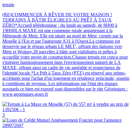
terrain
(RE)COMMENCER À RÊVER DE VOTRE MAISON !
TERRAINS À BÂTIR ÉLIGIBLES AU PRÊT À TAUX
ZÉRO*Accueil téléphonique : du lundi au samedi, de 8H00 à
19H00LA MAXE est une commune rurale appartenant à la
Métropole de Metz. Elle est située au nord de Metz, cernée par la
Moselle à l'Est et par l'autoroute A31 à l'Ouest.La commune est
desservie par le réseau urbain LE MET', offrant des liaisons vers
Metz et Woippy.28 parcelles à bâtir sont viabilisées et prêtes à
accueillir votre projet de construction.Chaque terrain est conçu pour
s'intégrer harmonieusement dans l'environnement naturel de LA
MAXE, offrant ainsi un cadre de vie agréable et respectueux de
l'identité locale.*Le Prêt à Taux Zéro (PTZ) est réservé aux primo-
accédants pour l'achat d'un logement en résidence principale, soumis
à conditions de revenus. Les informations sur l'état des risques
auxquels ce bien est exposé sont disponibles sur le site Géorisques :
www.georisques.gouv.fr
3