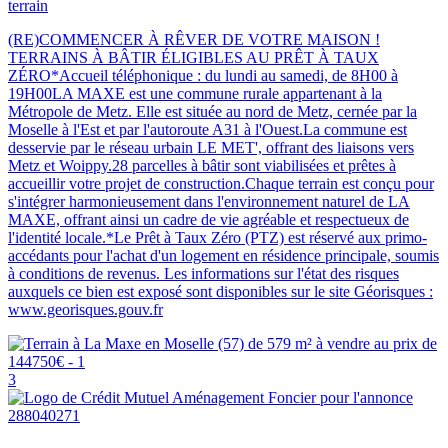
terrain
(RE)COMMENCER À RÊVER DE VOTRE MAISON !
TERRAINS À BÂTIR ÉLIGIBLES AU PRÊT À TAUX
ZÉRO*Accueil téléphonique : du lundi au samedi, de 8H00 à
19H00LA MAXE est une commune rurale appartenant à la
Métropole de Metz. Elle est située au nord de Metz, cernée par la
Moselle à l'Est et par l'autoroute A31 à l'Ouest.La commune est
desservie par le réseau urbain LE MET', offrant des liaisons vers
Metz et Woippy.28 parcelles à bâtir sont viabilisées et prêtes à
accueillir votre projet de construction.Chaque terrain est conçu pour
s'intégrer harmonieusement dans l'environnement naturel de LA
MAXE, offrant ainsi un cadre de vie agréable et respectueux de
l'identité locale.*Le Prêt à Taux Zéro (PTZ) est réservé aux primo-
accédants pour l'achat d'un logement en résidence principale, soumis
à conditions de revenus. Les informations sur l'état des risques
auxquels ce bien est exposé sont disponibles sur le site Géorisques :
www.georisques.gouv.fr
3