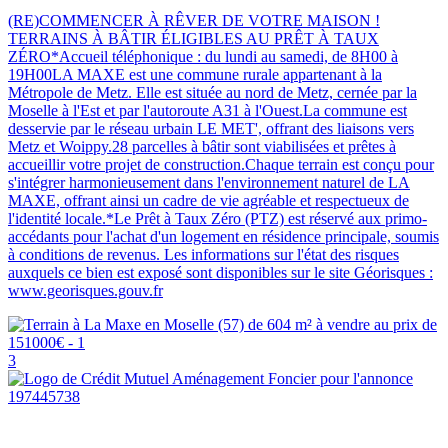
(RE)COMMENCER À RÊVER DE VOTRE MAISON !
TERRAINS À BÂTIR ÉLIGIBLES AU PRÊT À TAUX
ZÉRO*Accueil téléphonique : du lundi au samedi, de 8H00 à
19H00LA MAXE est une commune rurale appartenant à la
Métropole de Metz. Elle est située au nord de Metz, cernée par la
Moselle à l'Est et par l'autoroute A31 à l'Ouest.La commune est
desservie par le réseau urbain LE MET', offrant des liaisons vers
Metz et Woippy.28 parcelles à bâtir sont viabilisées et prêtes à
accueillir votre projet de construction.Chaque terrain est conçu pour
s'intégrer harmonieusement dans l'environnement naturel de LA
MAXE, offrant ainsi un cadre de vie agréable et respectueux de
l'identité locale.*Le Prêt à Taux Zéro (PTZ) est réservé aux primo-
accédants pour l'achat d'un logement en résidence principale, soumis
à conditions de revenus. Les informations sur l'état des risques
auxquels ce bien est exposé sont disponibles sur le site Géorisques :
www.georisques.gouv.fr
3