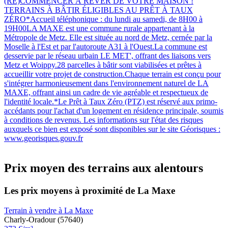
(RE)COMMENCER À RÊVER DE VOTRE MAISON !
TERRAINS À BÂTIR ÉLIGIBLES AU PRÊT À TAUX
ZÉRO*Accueil téléphonique : du lundi au samedi, de 8H00 à
19H00LA MAXE est une commune rurale appartenant à la
Métropole de Metz. Elle est située au nord de Metz, cernée par la
Moselle à l'Est et par l'autoroute A31 à l'Ouest.La commune est
desservie par le réseau urbain LE MET', offrant des liaisons vers
Metz et Woippy.28 parcelles à bâtir sont viabilisées et prêtes à
accueillir votre projet de construction.Chaque terrain est conçu pour
s'intégrer harmonieusement dans l'environnement naturel de LA
MAXE, offrant ainsi un cadre de vie agréable et respectueux de
l'identité locale.*Le Prêt à Taux Zéro (PTZ) est réservé aux primo-
accédants pour l'achat d'un logement en résidence principale, soumis
à conditions de revenus. Les informations sur l'état des risques
auxquels ce bien est exposé sont disponibles sur le site Géorisques :
www.georisques.gouv.fr
Prix moyen des terrains aux alentours
Les prix moyens à proximité de La Maxe
Terrain à vendre à La Maxe
Charly-Oradour (57640)