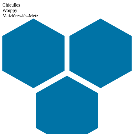
Chieulles
Woippy
Maizières-lès-Metz