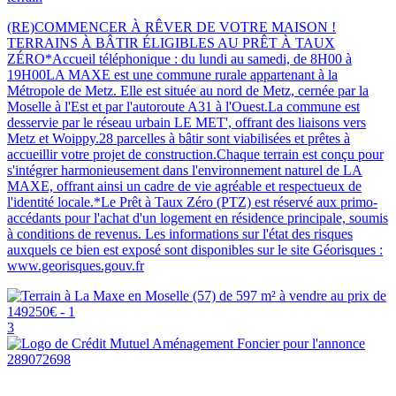
(RE)COMMENCER À RÊVER DE VOTRE MAISON !
TERRAINS À BÂTIR ÉLIGIBLES AU PRÊT À TAUX
ZÉRO*Accueil téléphonique : du lundi au samedi, de 8H00 à
19H00LA MAXE est une commune rurale appartenant à la
Métropole de Metz. Elle est située au nord de Metz, cernée par la
Moselle à l'Est et par l'autoroute A31 à l'Ouest.La commune est
desservie par le réseau urbain LE MET', offrant des liaisons vers
Metz et Woippy.28 parcelles à bâtir sont viabilisées et prêtes à
accueillir votre projet de construction.Chaque terrain est conçu pour
s'intégrer harmonieusement dans l'environnement naturel de LA
MAXE, offrant ainsi un cadre de vie agréable et respectueux de
l'identité locale.*Le Prêt à Taux Zéro (PTZ) est réservé aux primo-
accédants pour l'achat d'un logement en résidence principale, soumis
à conditions de revenus. Les informations sur l'état des risques
auxquels ce bien est exposé sont disponibles sur le site Géorisques :
www.georisques.gouv.fr
3