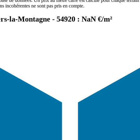
 base de données. Un prix au mètre carré est calculé pour chaque terrain 
ons incohérentes ne sont pas pris en compte.
lers-la-Montagne - 54920 : NaN €/m²