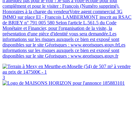
n'attendez pas pour le voir ! Je suis à votre écoute pour tout
complément et pour le visiter : François (Numéro supprimé).
Honoraires à la charge du vendeurVotre agent commercial 3G
IMMO sur place EI - François LAMBERMONT inscrit au RSAC
de BRIEY n° 791 005 580 Selon l'article L.561.5 du Code
Monétaire et Financier, pour l'organisation de la visite, la
présentation d'une pièce d'identité vous sera demandée.Les
informations sur les risques auxquels ce bien est exposé sont
disponibles sur le site Géorisques : www.georisques.gouv.frLes
informations sur les risques auxquels ce bien est exposé sont
disponibles sur le site Géorisques : www.georisques.gouv.fr
3