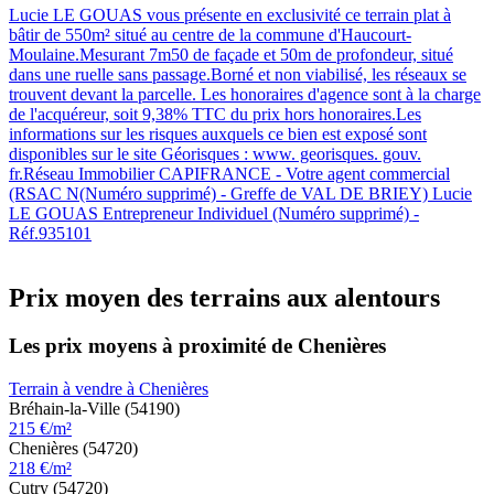
Lucie LE GOUAS vous présente en exclusivité ce terrain plat à
bâtir de 550m² situé au centre de la commune d'Haucourt-
Moulaine.Mesurant 7m50 de façade et 50m de profondeur, situé
dans une ruelle sans passage.Borné et non viabilisé, les réseaux se
trouvent devant la parcelle. Les honoraires d'agence sont à la charge
de l'acquéreur, soit 9,38% TTC du prix hors honoraires.Les
informations sur les risques auxquels ce bien est exposé sont
disponibles sur le site Géorisques : www. georisques. gouv.
fr.Réseau Immobilier CAPIFRANCE - Votre agent commercial
(RSAC N(Numéro supprimé) - Greffe de VAL DE BRIEY) Lucie
LE GOUAS Entrepreneur Individuel (Numéro supprimé) -
Réf.935101
Prix moyen des terrains aux alentours
Les prix moyens à proximité de Chenières
Terrain à vendre à Chenières
Bréhain-la-Ville (54190)
215 €/m²
Chenières (54720)
218 €/m²
Cutry (54720)