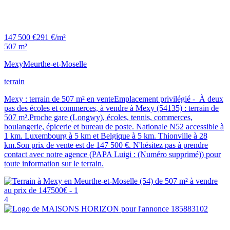
147 500 €
291 €/m²
507 m²
Mexy
Meurthe-et-Moselle
terrain
Mexy : terrain de 507 m² en venteEmplacement privilégié - À deux
pas des écoles et commerces, à vendre à Mexy (54135) : terrain de
507 m².Proche gare (Longwy), écoles, tennis, commerces,
boulangerie, épicerie et bureau de poste. Nationale N52 accessible à
1 km. Luxembourg à 5 km et Belgique à 5 km. Thionville à 28
km.Son prix de vente est de 147 500 €. N'hésitez pas à prendre
contact avec notre agence (PAPA Luigi : (Numéro supprimé)) pour
toute information sur le terrain.
4