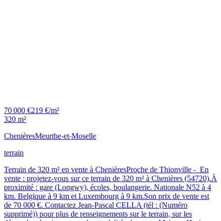
70 000 €
219 €/m²
320 m²
Chenières
Meurthe-et-Moselle
terrain
Terrain de 320 m² en vente à ChenièresProche de Thionville - En
vente : projetez-vous sur ce terrain de 320 m² à Chenières (54720).À
proximité : gare (Longwy), écoles, boulangerie. Nationale N52 à 4
km. Belgique à 9 km et Luxembourg à 9 km.Son prix de vente est
de 70 000 €. Contactez Jean-Pascal CELLA (tél : (Numéro
supprimé)) pour plus de renseignements sur le terrain, sur les