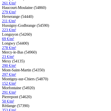
261 €/m²
Haucourt-Moulaine (54860)
279 €/m²
Herserange (54440)
211 €/m²
Hussigny-Godbrange (54590)
223 €/m²
Longuyon (54260)
69 €/m²
Longwy (54400)
278 €/m²
Mercy-le-Bas (54960)
23 €/m²
Mexy (54135)
290 €/m²
Mont-Saint-Martin (54350)
297 €/m²
Montigny-sur-Chiers (54870)
152 €/m²
Morfontaine (54920)
291 €/m²
Pierrepont (54620)
50 €/m²
Rédange (57390)
353 €/m²