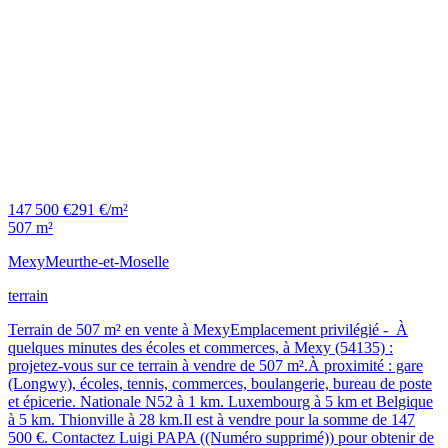
147 500 €
291 €/m²
507 m²
Mexy
Meurthe-et-Moselle
terrain
Terrain de 507 m² en vente à MexyEmplacement privilégié - À
quelques minutes des écoles et commerces, à Mexy (54135) :
projetez-vous sur ce terrain à vendre de 507 m².À proximité : gare
(Longwy), écoles, tennis, commerces, boulangerie, bureau de poste
et épicerie. Nationale N52 à 1 km. Luxembourg à 5 km et Belgique
à 5 km. Thionville à 28 km.Il est à vendre pour la somme de 147
500 €. Contactez Luigi PAPA ((Numéro supprimé)) pour obtenir de