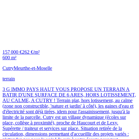
157 000 €
262 €/m²
600 m²
Cutry
Meurthe-et-Moselle
terrain
3 G IMMO PAYS HAUT VOUS PROPOSE UN TERRAIN A
BATIR D'UNE SURFACE DE 6 ARES, HORS LOTISSEMENT,
AU CALME, A CUTRY ! Terrain plat, hors lotissement, au calme
(zone non constructible, 'nature et jardin' à côté), les gaines d'eau et
d'électricité sont déjà tirées, idem pour l'assainissement, jusqu'à la
limite de la parcelle. Cutry est un village dynamique (écoles sur
place, collège à proximité), proche de Haucourt et de Lexy.
Supérette / traiteur et services sur place. Situation retirée de la
circulation, dimensions permettant d'accueillir des projets variés :