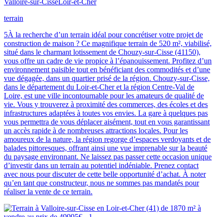
Valloire-sur-Cisse
Loir-et-Cher
terrain
5À la recherche d’un terrain idéal pour concrétiser votre projet de
construction de maison ? Ce magnifique terrain de 520 m², viabilisé,
situé dans le charmant lotissement de Chouzy-sur-Cisse (41150),
vous offre un cadre de vie propice à l’épanouissement. Profitez d’un
environnement paisible tout en bénéficiant des commodités et d’une
vue dégagée, dans un quartier prisé de la région. Chouzy-sur-Cisse,
dans le département du Loir-et-Cher et la région Centre-Val de
Loire, est une ville incontournable pour les amateurs de qualité de
vie. Vous y trouverez à proximité des commerces, des écoles et des
infrastructures adaptées à toutes vos envies. La gare à quelques pas
vous permettra de vous déplacer aisément, tout en vous garantissant
un accès rapide à de nombreuses attractions locales. Pour les
amoureux de la nature, la région regorge d’espaces verdoyants et de
balades pittoresques, offrant ainsi une vue imprenable sur la beauté
du paysage environnant. Ne laissez pas passer cette occasion unique
d’investir dans un terrain au potentiel indéniable. Prenez contact
avec nous pour discuter de cette belle opportunité d’achat. À noter
qu’en tant que constructeur, nous ne sommes pas mandatés pour
réaliser la vente de ce terrain.