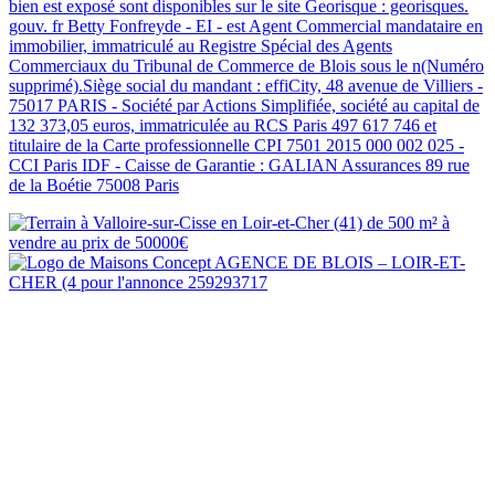
bien est exposé sont disponibles sur le site Georisque : georisques.
gouv. fr Betty Fonfreyde - EI - est Agent Commercial mandataire en
immobilier, immatriculé au Registre Spécial des Agents
Commerciaux du Tribunal de Commerce de Blois sous le n(Numéro
supprimé).Siège social du mandant : effiCity, 48 avenue de Villiers -
75017 PARIS - Société par Actions Simplifiée, société au capital de
132 373,05 euros, immatriculée au RCS Paris 497 617 746 et
titulaire de la Carte professionnelle CPI 7501 2015 000 002 025 -
CCI Paris IDF - Caisse de Garantie : GALIAN Assurances 89 rue
de la Boétie 75008 Paris