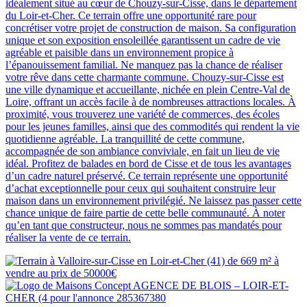
idéalement situé au cœur de Chouzy-sur-Cisse, dans le département
du Loir-et-Cher. Ce terrain offre une opportunité rare pour
concrétiser votre projet de construction de maison. Sa configuration
unique et son exposition ensoleillée garantissent un cadre de vie
agréable et paisible dans un environnement propice à
l’épanouissement familial. Ne manquez pas la chance de réaliser
votre rêve dans cette charmante commune. Chouzy-sur-Cisse est
une ville dynamique et accueillante, nichée en plein Centre-Val de
Loire, offrant un accès facile à de nombreuses attractions locales. À
proximité, vous trouverez une variété de commerces, des écoles
pour les jeunes familles, ainsi que des commodités qui rendent la vie
quotidienne agréable. La tranquillité de cette commune,
accompagnée de son ambiance conviviale, en fait un lieu de vie
idéal. Profitez de balades en bord de Cisse et de tous les avantages
d’un cadre naturel préservé. Ce terrain représente une opportunité
d’achat exceptionnelle pour ceux qui souhaitent construire leur
maison dans un environnement privilégié. Ne laissez pas passer cette
chance unique de faire partie de cette belle communauté. À noter
qu’en tant que constructeur, nous ne sommes pas mandatés pour
réaliser la vente de ce terrain.