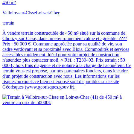
450 m²
Valloire-sur-Cisse
Loir-et-Cher
terrain
À vendre terrain constructible de 450 m² situé sur la commune de
Chouzy-sur-Cisse, dans un environnement calme et agréable. ????
Prix : 50 000 €. Commune appréciée pour sa qualité de vie, son
cadre verdoyant et sa proximité avec Blois. Commodités et services
accessibles rapidement. Idéal pour votre projet de construction,
n'attendez plus contacter moi!. // Réf. : T230403. Prix terrain : 50
000 €, hors frais d'agence et de notaire à la charge de l'acquéreur. Ce
terrain vous est proposé, par nos partenaires fonciers, dans le cadre
d'un projet de construction avec nous. Les informations sur les
risques auxquels ce bien est exposé sont disponibles sur le site
Géorisques (www.georisques.gouv.fr).