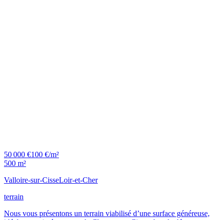
50 000 €
100 €/m²
500 m²
Valloire-sur-Cisse
Loir-et-Cher
terrain
Nous vous présentons un terrain viabilisé d’une surface généreuse,