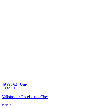
49 995 €
27 €/m²
1 870 m²
Valloire-sur-Cisse
Loir-et-Cher
terrain