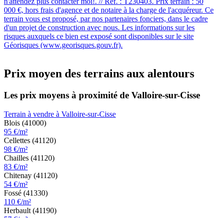
n'attendez plus contacter moi!. // Réf. : T230403. Prix terrain : 50
000 €, hors frais d'agence et de notaire à la charge de l'acquéreur. Ce
terrain vous est proposé, par nos partenaires fonciers, dans le cadre
d'un projet de construction avec nous. Les informations sur les
risques auxquels ce bien est exposé sont disponibles sur le site
Géorisques (www.georisques.gouv.fr).
Prix moyen des terrains aux alentours
Les prix moyens à proximité de Valloire-sur-Cisse
Terrain à vendre à Valloire-sur-Cisse
Blois (41000)
95 €/m²
Cellettes (41120)
98 €/m²
Chailles (41120)
83 €/m²
Chitenay (41120)
54 €/m²
Fossé (41330)
110 €/m²
Herbault (41190)