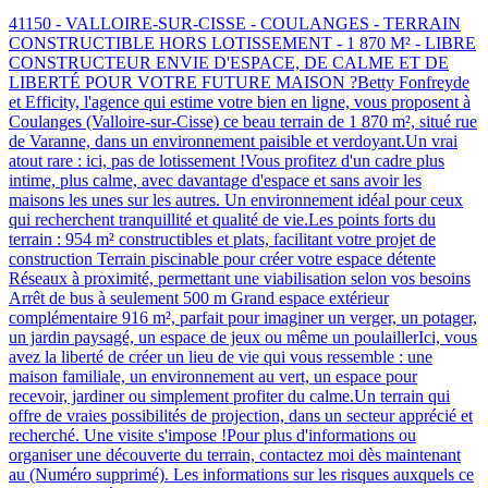
41150 - VALLOIRE-SUR-CISSE - COULANGES - TERRAIN
CONSTRUCTIBLE HORS LOTISSEMENT - 1 870 M² - LIBRE
CONSTRUCTEUR ENVIE D'ESPACE, DE CALME ET DE
LIBERTÉ POUR VOTRE FUTURE MAISON ?Betty Fonfreyde
et Efficity, l'agence qui estime votre bien en ligne, vous proposent à
Coulanges (Valloire-sur-Cisse) ce beau terrain de 1 870 m², situé rue
de Varanne, dans un environnement paisible et verdoyant.Un vrai
atout rare : ici, pas de lotissement !Vous profitez d'un cadre plus
intime, plus calme, avec davantage d'espace et sans avoir les
maisons les unes sur les autres. Un environnement idéal pour ceux
qui recherchent tranquillité et qualité de vie.Les points forts du
terrain : 954 m² constructibles et plats, facilitant votre projet de
construction Terrain piscinable pour créer votre espace détente
Réseaux à proximité, permettant une viabilisation selon vos besoins
Arrêt de bus à seulement 500 m Grand espace extérieur
complémentaire 916 m², parfait pour imaginer un verger, un potager,
un jardin paysagé, un espace de jeux ou même un poulaillerIci, vous
avez la liberté de créer un lieu de vie qui vous ressemble : une
maison familiale, un environnement au vert, un espace pour
recevoir, jardiner ou simplement profiter du calme.Un terrain qui
offre de vraies possibilités de projection, dans un secteur apprécié et
recherché. Une visite s'impose !Pour plus d'informations ou
organiser une découverte du terrain, contactez moi dès maintenant
au (Numéro supprimé). Les informations sur les risques auxquels ce