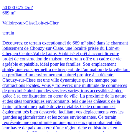
50 000 €
75 €/m²
669 m²
Valloire-sur-Cisse
Loir-et-Cher
terrain
Découvrez ce terrain exceptionnel de 669 m² situé dans le charmant
lotissement de Chouzy-sur-Cisse, une localité prisée du Loir-et-
Cher, en Centre-Val de Loire. Viabilisé et prêt à accueillir votre
projet de construction de maison, ce terrain offre un cadre de vie
agréable et paisible, idéal pour les familles. Son emplacement
stratégique vous permettra de tirer parti de l’animation de la ville tout
en profitant d’un environnement naturel propice à la détente.
Chouzy-sur-Cisse est une ville dynamique qui ne manque pas
d’attractions locales. Vous y trouverez une multitude de commerces
de proximité ainsi que des services variés, tous accessibles à pied
grâce à sa configuration en cœur de ville. La proximité de la nature
et des sites touristiques environnants, tels que les châteaux de la
Loire, offrent une qualité de vie enviable. Cette commune est
également très bien desservie, facilitant vos déplacements vers les
grandes agglomérations et les zones environnantes. Ce terrain
représente une opportunité unique pour ceux qui souhaitent bâtir
leur havre de paix au cœur d’une région riche en histoire et en