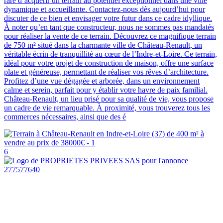
rare d’acquérir un terrain au potentiel exceptionnel dans une ville
dynamique et accueillante. Contactez-nous dès aujourd’hui pour
discuter de ce bien et envisager votre futur dans ce cadre idyllique.
À noter qu’en tant que constructeur, nous ne sommes pas mandatés
pour réaliser la vente de ce terrain. Découvrez ce magnifique terrain
de 750 m² situé dans la charmante ville de Château-Renault, un
véritable écrin de tranquillité au cœur de l’Indre-et-Loire. Ce terrain,
idéal pour votre projet de construction de maison, offre une surface
plate et généreuse, permettant de réaliser vos rêves d’architecture.
Profitez d’une vue dégagée et arborée, dans un environnement
calme et serein, parfait pour y établir votre havre de paix familial.
Château-Renault, un lieu prisé pour sa qualité de vie, vous propose
un cadre de vie remarquable. À proximité, vous trouverez tous les
commerces nécessaires, ainsi que des é
6