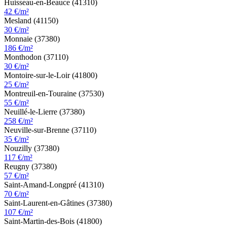
Huisseau-en-Beauce (41310)
42 €/m²
Mesland (41150)
30 €/m²
Monnaie (37380)
186 €/m²
Monthodon (37110)
30 €/m²
Montoire-sur-le-Loir (41800)
25 €/m²
Montreuil-en-Touraine (37530)
55 €/m²
Neuillé-le-Lierre (37380)
258 €/m²
Neuville-sur-Brenne (37110)
35 €/m²
Nouzilly (37380)
117 €/m²
Reugny (37380)
57 €/m²
Saint-Amand-Longpré (41310)
70 €/m²
Saint-Laurent-en-Gâtines (37380)
107 €/m²
Saint-Martin-des-Bois (41800)