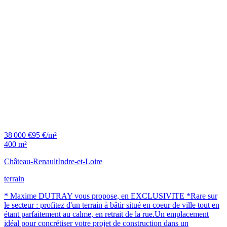
38 000 €
95 €/m²
400 m²
Château-Renault
Indre-et-Loire
terrain
* Maxime DUTRAY vous propose, en EXCLUSIVITE *Rare sur
le secteur : profitez d'un terrain à bâtir situé en coeur de ville tout en
étant parfaitement au calme, en retrait de la rue.Un emplacement
idéal pour concrétiser votre projet de construction dans un