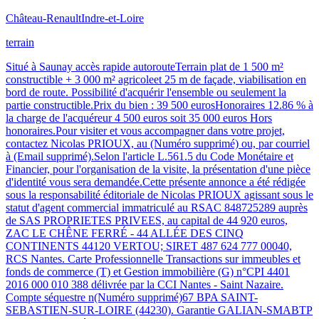
Château-Renault
Indre-et-Loire
terrain
Situé à Saunay accès rapide autorouteTerrain plat de 1 500 m²
constructible + 3 000 m² agricoleet 25 m de façade, viabilisation en
bord de route. Possibilité d'acquérir l'ensemble ou seulement la
partie constructible.Prix du bien : 39 500 eurosHonoraires 12.86 % à
la charge de l'acquéreur 4 500 euros soit 35 000 euros Hors
honoraires.Pour visiter et vous accompagner dans votre projet,
contactez Nicolas PRIOUX, au (Numéro supprimé) ou, par courriel
à (Email supprimé).Selon l'article L.561.5 du Code Monétaire et
Financier, pour l'organisation de la visite, la présentation d'une pièce
d'identité vous sera demandée.Cette présente annonce a été rédigée
sous la responsabilité éditoriale de Nicolas PRIOUX agissant sous le
statut d'agent commercial immatriculé au RSAC 848725289 auprès
de SAS PROPRIETES PRIVEES, au capital de 44 920 euros,
ZAC LE CHÊNE FERRÉ - 44 ALLÉE DES CINQ
CONTINENTS 44120 VERTOU; SIRET 487 624 777 00040,
RCS Nantes. Carte Professionnelle Transactions sur immeubles et
fonds de commerce (T) et Gestion immobilière (G) n°CPI 4401
2016 000 010 388 délivrée par la CCI Nantes - Saint Nazaire.
Compte séquestre n(Numéro supprimé)67 BPA SAINT-
SEBASTIEN-SUR-LOIRE (44230). Garantie GALIAN-SMABTP