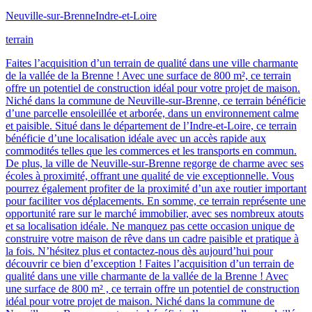
Neuville-sur-Brenne
Indre-et-Loire
terrain
Faites l’acquisition d’un terrain de qualité dans une ville charmante
de la vallée de la Brenne ! Avec une surface de 800 m², ce terrain
offre un potentiel de construction idéal pour votre projet de maison.
Niché dans la commune de Neuville-sur-Brenne, ce terrain bénéficie
d’une parcelle ensoleillée et arborée, dans un environnement calme
et paisible. Situé dans le département de l’Indre-et-Loire, ce terrain
bénéficie d’une localisation idéale avec un accès rapide aux
commodités telles que les commerces et les transports en commun.
De plus, la ville de Neuville-sur-Brenne regorge de charme avec ses
écoles à proximité, offrant une qualité de vie exceptionnelle. Vous
pourrez également profiter de la proximité d’un axe routier important
pour faciliter vos déplacements. En somme, ce terrain représente une
opportunité rare sur le marché immobilier, avec ses nombreux atouts
et sa localisation idéale. Ne manquez pas cette occasion unique de
construire votre maison de rêve dans un cadre paisible et pratique à
la fois. N’hésitez plus et contactez-nous dès aujourd’hui pour
découvrir ce bien d’exception ! Faites l’acquisition d’un terrain de
qualité dans une ville charmante de la vallée de la Brenne ! Avec
une surface de 800 m² , ce terrain offre un potentiel de construction
idéal pour votre projet de maison. Niché dans la commune de