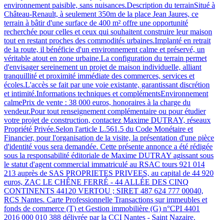
environnement paisible, sans nuisances.Description du terrainSitué à
Château-Renault, à seulement 350m de la place Jean Jaures, ce
terrain à bâtir d'une surface de 400 m² offre une opportunité
recherchée pour celles et ceux qui souhaitent construire leur maison
tout en restant proches des commodités urbaines.Implanté en retrait
de la route, il bénéficie d'un environnement calme et préservé, un
véritable atout en zone urbaine.La configuration du terrain permet
d'envisager sereinement un projet de maison individuelle, alliant
tranquillité et proximité immédiate des commerces, services et
écoles.L'accès se fait par une voie existante, garantissant discrétion
et intimité.Informations techniques et complémentsEnvironnement
calmePrix de vente : 38 000 euros, honoraires à la charge du
vendeur.Pour tout renseignement complémentaire ou pour étudier
votre projet de construction, contactez Maxime DUTRAY, réseaux
Propriété Privée.Selon l'article L.561.5 du Code Monétaire et
Financier, pour l'organisation de la visite, la présentation d'une pièce
d'identité vous sera demandée. Cette présente annonce a été rédigée
sous la responsabilité éditoriale de Maxime DUTRAY agissant sous
le statut d'agent commercial immatriculé au RSAC tours 921 014
213 auprès de SAS PROPRIETES PRIVEES, au capital de 44 920
euros, ZAC LE CHÊNE FERRÉ - 44 ALLÉE DES CINQ
CONTINENTS 44120 VERTOU ; SIRET 487 624 777 00040,
RCS Nantes. Carte Professionnelle Transactions sur immeubles et
fonds de commerce (T) et Gestion immobilière (G) n°CPI 4401
2016 000 010 388 délivrée par la CCI Nantes - Saint Nazaire.