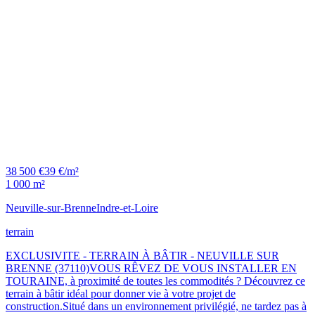
38 500 €
39 €/m²
1 000 m²
Neuville-sur-Brenne
Indre-et-Loire
terrain
EXCLUSIVITE - TERRAIN À BÂTIR - NEUVILLE SUR
BRENNE (37110)VOUS RÊVEZ DE VOUS INSTALLER EN
TOURAINE, à proximité de toutes les commodités ? Découvrez ce
terrain à bâtir idéal pour donner vie à votre projet de
construction.Situé dans un environnement privilégié, ne tardez pas à