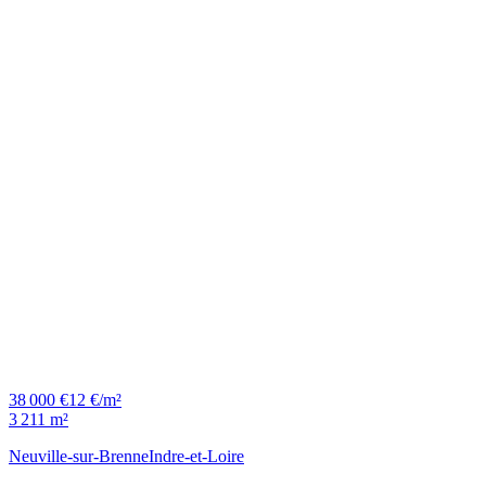
38 000 €
12 €/m²
3 211 m²
Neuville-sur-Brenne
Indre-et-Loire