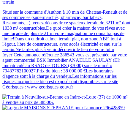
terrain
Situé sur la commune d'Authon à 10 min de Chateau-Renault et de
ses commerces (supermarchés, pharmacie, bar-tabacs,
Restaurants,...), venez découvrir ce spacieux terrain de 3211 m² dont
1038 m² constructibles.De quoi créer la maison de vos rêves avec
une façade de plus de 21 m votre imagination ne connaitra pas de
limite!Dans un endroit calme, terrain plat, non zone ABF, tout à
l'égout, libre de constructeurs, avec accès électricité et eau sur le
terrain.Ne tardez plus à venir découvrir le lieu de votre futur
foyer!Cette annonce référence 286543 vous est présentée par votre
agent commercial BSK Immobilier ANAELLE SAULAY (EI)
immatriculé au RSAC de TOURS (37000) sous le numéro
79487762100027.Prix du bien : 38 000,00 €Les honoraires
d'agence sont à la charge du vendeur.Les informations sur les
risques auxquels ce bien est exposé sont disponibles sur le site
Géorisques : www.georisques.gouv.fr