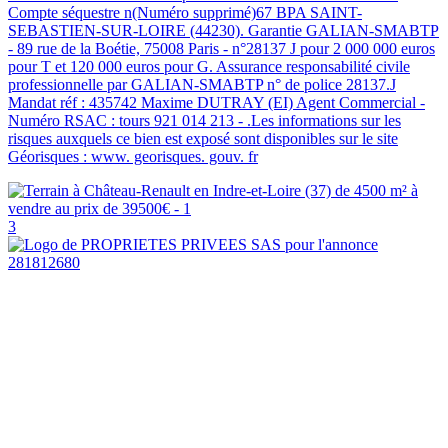
Compte séquestre n(Numéro supprimé)67 BPA SAINT-
SEBASTIEN-SUR-LOIRE (44230). Garantie GALIAN-SMABTP
- 89 rue de la Boétie, 75008 Paris - n°28137 J pour 2 000 000 euros
pour T et 120 000 euros pour G. Assurance responsabilité civile
professionnelle par GALIAN-SMABTP n° de police 28137.J
Mandat réf : 435742 Maxime DUTRAY (EI) Agent Commercial -
Numéro RSAC : tours 921 014 213 - .Les informations sur les
risques auxquels ce bien est exposé sont disponibles sur le site
Géorisques : www. georisques. gouv. fr
3