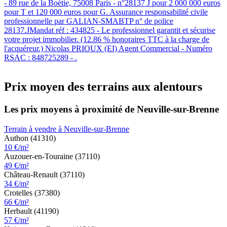
- 89 rue de la Boétie, 75008 Paris - n°28137 J pour 2 000 000 euros
pour T et 120 000 euros pour G. Assurance responsabilité civile
professionnelle par GALIAN-SMABTP n° de police
28137.JMandat réf : 434825 - Le professionnel garantit et sécurise
votre projet immobilier. (12.86 % honoraires TTC à la charge de
l'acquéreur.) Nicolas PRIOUX (EI) Agent Commercial - Numéro
RSAC : 848725289 - .
Prix moyen des terrains aux alentours
Les prix moyens à proximité de Neuville-sur-Brenne
Terrain à vendre à Neuville-sur-Brenne
Authon (41310)
10 €/m²
Auzouer-en-Touraine (37110)
49 €/m²
Château-Renault (37110)
34 €/m²
Crotelles (37380)
66 €/m²
Herbault (41190)
57 €/m²