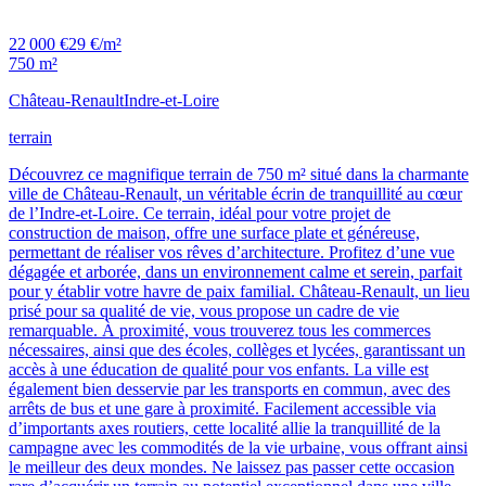
22 000 €
29 €/m²
750 m²
Château-Renault
Indre-et-Loire
terrain
Découvrez ce magnifique terrain de 750 m² situé dans la charmante
ville de Château-Renault, un véritable écrin de tranquillité au cœur
de l’Indre-et-Loire. Ce terrain, idéal pour votre projet de
construction de maison, offre une surface plate et généreuse,
permettant de réaliser vos rêves d’architecture. Profitez d’une vue
dégagée et arborée, dans un environnement calme et serein, parfait
pour y établir votre havre de paix familial. Château-Renault, un lieu
prisé pour sa qualité de vie, vous propose un cadre de vie
remarquable. À proximité, vous trouverez tous les commerces
nécessaires, ainsi que des écoles, collèges et lycées, garantissant un
accès à une éducation de qualité pour vos enfants. La ville est
également bien desservie par les transports en commun, avec des
arrêts de bus et une gare à proximité. Facilement accessible via
d’importants axes routiers, cette localité allie la tranquillité de la
campagne avec les commodités de la vie urbaine, vous offrant ainsi
le meilleur des deux mondes. Ne laissez pas passer cette occasion