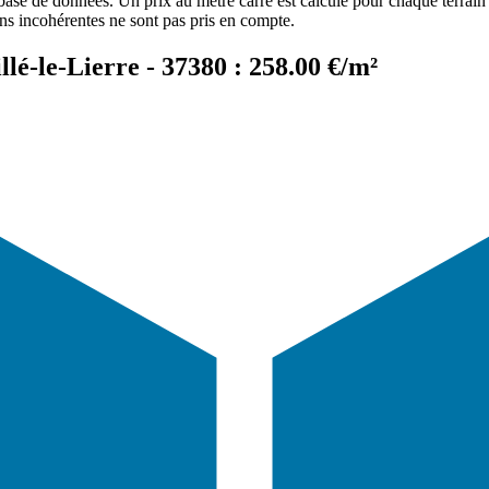
 base de données. Un prix au mètre carré est calculé pour chaque terrain 
ons incohérentes ne sont pas pris en compte.
lé-le-Lierre - 37380 : 258.00 €/m²