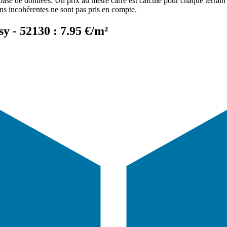
 base de données. Un prix au mètre carré est calculé pour chaque terrain 
ons incohérentes ne sont pas pris en compte.
y - 52130 : 7.95 €/m²