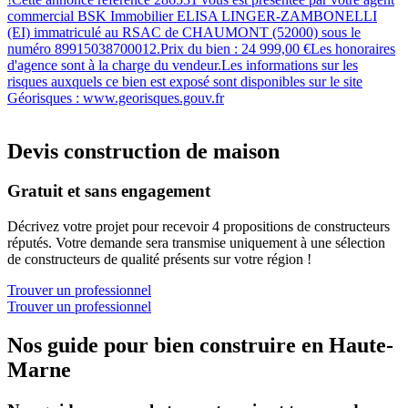
commercial BSK Immobilier ELISA LINGER-ZAMBONELLI
(EI) immatriculé au RSAC de CHAUMONT (52000) sous le
numéro 89915038700012.Prix du bien : 24 999,00 €Les honoraires
d'agence sont à la charge du vendeur.Les informations sur les
risques auxquels ce bien est exposé sont disponibles sur le site
Géorisques : www.georisques.gouv.fr
Devis construction de maison
Gratuit et sans engagement
Décrivez votre projet pour recevoir 4 propositions de constructeurs
réputés. Votre demande sera transmise uniquement à une sélection
de constructeurs de qualité présents sur votre région !
Trouver un professionnel
Trouver un professionnel
Nos guide pour bien construire en Haute-
Marne