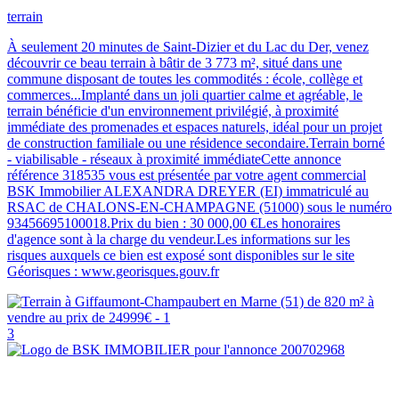
terrain
À seulement 20 minutes de Saint-Dizier et du Lac du Der, venez
découvrir ce beau terrain à bâtir de 3 773 m², situé dans une
commune disposant de toutes les commodités : école, collège et
commerces...Implanté dans un joli quartier calme et agréable, le
terrain bénéficie d'un environnement privilégié, à proximité
immédiate des promenades et espaces naturels, idéal pour un projet
de construction familiale ou une résidence secondaire.Terrain borné
- viabilisable - réseaux à proximité immédiateCette annonce
référence 318535 vous est présentée par votre agent commercial
BSK Immobilier ALEXANDRA DREYER (EI) immatriculé au
RSAC de CHALONS-EN-CHAMPAGNE (51000) sous le numéro
93456695100018.Prix du bien : 30 000,00 €Les honoraires
d'agence sont à la charge du vendeur.Les informations sur les
risques auxquels ce bien est exposé sont disponibles sur le site
Géorisques : www.georisques.gouv.fr
3