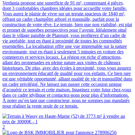
Verdania propose une superficie de 91 m², comprenant 4 pièces,
dont 3 confortables chambres idéales pour accueillir votre famille.
Vous aurez le plaisir de vivre sur un terrain spacieux de 1840 m²,
offrant un cadre champêtre arboré et tranquille, parfait pour la
construction de votre rêve. Le terrain, bien que non viabilisé, est plat
et promet de superbes perspectives pour l’avenir. Idéalement situé
dans le village paisible de Planrupt, vous profiterez d’un cadre de
vie agréable, tout en étant à proximité de toutes les commodités
essentielles. La localisation offre une vue imprenable sur la nature
environnante, tout en étant à seulement 5 minutes en voiture des
commerces et services locaux. La région est riche d’attractions,
allant des promenades en pleine nature aux visites de châteaux
historiques. De plus, avec des écoles à proximité, vous vous assurez
un environnement éducatif de qualité pour vos enfants. Ce bien rare
est une véritable opportunité, alliant qualité de vie et tranquillité dans
un cadre privilégié. Ne laissez pas passer cette occasion unique
d’acquérir ce terrain et cette maison. Imaginez votre futur chez-vous
dans ce cadre idyllique et contactez-nous pour plus d’informations.
À noter qu’en tant que constructeur, nous ne sommes pas mandatés
pour réaliser la vente seule de ce terrain.
2