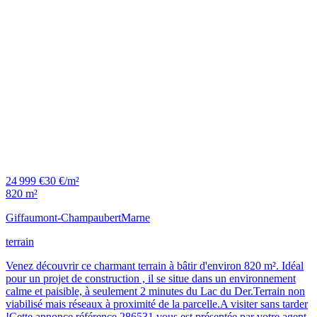
24 999 €
30 €/m²
820 m²
Giffaumont-Champaubert
Marne
terrain
Venez découvrir ce charmant terrain à bâtir d'environ 820 m². Idéal
pour un projet de construction , il se situe dans un environnement
calme et paisible, à seulement 2 minutes du Lac du Der.Terrain non
viabilisé mais réseaux à proximité de la parcelle.A visiter sans tarder
!Cette annonce référence 286531 vous est présentée par votre agent