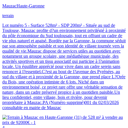
Mauzac
Haute-Garonne
terrain
Lot numéro 5 - Surface 528m² - SDP 200m² - Située au sud de
Toulouse, Mauzac profite d?un environnement privilégié à proximité
du pôle économique du Sud toulousain, tout en offrant un cadre de
vie plus naturel et apaisé. Bordée par la Garonne, la commune séduit
par son atmosphère paisible et son identité de village tournée vers la
qualité de vie.Mauzac dispose de services utiles au quotidien avec
notamment un groupe scolaire, une médiathèque municipale, des
activités sportives et un tissu associatif qui participe à l?animation
locale. Un équilibre apprécié pour vivre dans un cadre serein sans
renoncer à l?essentiel.C?est au bout de l?avenue des Pyrénées, au
sud du village et à proximité de la Garonne, que prend place L?Orée
du Bois, une opération intimiste de 6 lots. Niché dans un
environnement boisé, ce projet rare offre une véritable sensation de
nature, dans un cadre préservé propice à un quotidien paisible.Un
lieu confidentiel, entre village, bois et rivière, pour devenir
propriétaire à Mauzac.PA (Numéro supprimé)001 du 02/03/2026
consultable en mairie de Mauzac
4