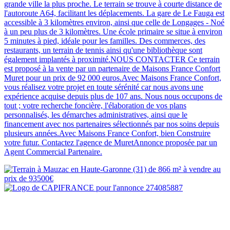
grande ville la plus proche. Le terrain se trouve à courte distance de
l'autoroute A64, facilitant les déplacements. La gare de Le Fauga est
accessible à 3 kilomètres environ, ainsi que celle de Longages - Noé
à un peu plus de 3 kilomètres. Une école primaire se situe à environ
5 minutes à pied, idéale pour les familles. Des commerces, des
restaurants, un terrain de tennis ainsi qu'une bibliothèque sont
également implantés à proximité.NOUS CONTACTER Ce terrain
est proposé à la vente par un partenaire de Maisons France Confort
Muret pour un prix de 92 000 euros.Avec Maisons France Confort,
vous réalisez votre projet en toute sérénité car nous avons une
expérience acquise depuis plus de 107 ans. Nous nous occupons de
tout ; votre recherche foncière, l'élaboration de vos plans
personnalisés, les démarches administratives, ainsi que le
financement avec nos partenaires sélectionnés par nos soins depuis
plusieurs années.Avec Maisons France Confort, bien Construire
votre futur. Contactez l'agence de MuretAnnonce proposée par un
Agent Commercial Partenaire.