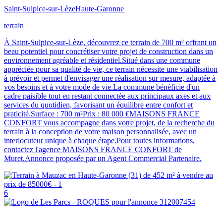
Saint-Sulpice-sur-Lèze
Haute-Garonne
terrain
À Saint-Sulpice-sur-Lèze, découvrez ce terrain de 700 m² offrant un
beau potentiel pour concrétiser votre projet de construction dans un
environnement agréable et résidentiel.Situé dans une commune
appréciée pour sa qualité de vie, ce terrain nécessite une viabilisation
à prévoir et permet d'envisager une réalisation sur mesure, adaptée à
vos besoins et à votre mode de vie.La commune bénéficie d'un
cadre paisible tout en restant connectée aux principaux axes et aux
services du quotidien, favorisant un équilibre entre confort et
praticité.Surface : 700 m²Prix : 80 000 €MAISONS FRANCE
CONFORT vous accompagne dans votre projet, de la recherche du
terrain à la conception de votre maison personnalisée, avec un
interlocuteur unique à chaque étape.Pour toutes informations,
contactez l'agence MAISONS FRANCE CONFORT de
Muret.Annonce proposée par un Agent Commercial Partenaire.
6