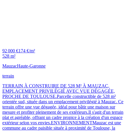
92 000 €
174 €/m²
528 m²
Mauzac
Haute-Garonne
terrain
TERRAIN À CONSTRUIRE DE 528 M² À MAUZAC,
EMPLACEMENT PRIVILÉGIÉ AVEC VUE DÉGAGÉE,
PROCHE DE TOULOUSE.Parcelle constructible de 528 m²
orientée sud, située dans un emplacement privilégié à Mauzac. Ce
terrain offre une vue dégagée, idéal pour bâtir une maison sur
mesure et profiter pleinement de ses extérieurs.Il s'agit d'un terrain
plat et agréable, offrant un cadre propice à la création d'un espace
extérieur selon vos envies.ENVIRONNEMENTMauzac est une
commune au cadre paisible située à proximité de Toulouse, la