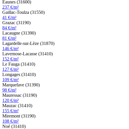
Eaunes (31600)
237 €/m²
Gaillac-Toulza (31550)
41 €/m²
Grazac (31190)
84 €/m²
Lacaugne (31390)
81 €/m²
Lagardelle-sur-Lèze (31870)
146 €/m²
Lavernose-Lacasse (31410)
152 €/m²
Le Fauga (31410)
127 €/m²
Longages (31410)
109 €/m²
Marquefave (31390)
98 €/m²
Mauressac (31190)
120 €/m²
Mauzac (31410)
155 €/m²
Miremont (31190)
108 €/m²
Noé (31410)