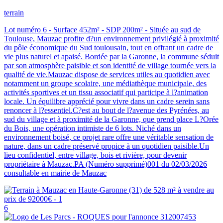
terrain
Lot numéro 6 - Surface 452m² - SDP 200m² - Située au sud de
Toulouse, Mauzac profite d?un environnement privilégié à proximité
du pôle économique du Sud toulousain, tout en offrant un cadre de
vie plus naturel et apaisé. Bordée par la Garonne, la commune séduit
par son atmosphère paisible et son identité de village tournée vers la
qualité de vie.Mauzac dispose de services utiles au quotidien avec
notamment un groupe scolaire, une médiathèque municipale, des
activités sportives et un tissu associatif qui participe à l?animation
locale. Un équilibre apprécié pour vivre dans un cadre serein sans
renoncer à l?essentiel.C?est au bout de l?avenue des Pyrénées, au
sud du village et à proximité de la Garonne, que prend place L?Orée
du Bois, une opération intimiste de 6 lots. Niché dans un
environnement boisé, ce projet rare offre une véritable sensation de
nature, dans un cadre préservé propice à un quotidien paisible.Un
lieu confidentiel, entre village, bois et rivière, pour devenir
propriétaire à Mauzac.PA (Numéro supprimé)001 du 02/03/2026
consultable en mairie de Mauzac
6