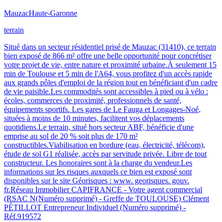
Mauzac
Haute-Garonne
terrain
Situé dans un secteur résidentiel prisé de Mauzac (31410), ce terrain
bien exposé de 866 m² offre une belle opportunité pour concrétiser
votre projet de vie, entre nature et proximité urbaine.À seulement 15
min de Toulouse et 5 min de l'A64, vous profitez d'un accès rapide
aux grands pôles d'emploi de la région tout en bénéficiant d'un cadre
de vie paisible.Les commodités sont accessibles à pied ou à vélo :
écoles, commerces de proximité, professionnels de santé,
équipements sportifs. Les gares de Le Fauga et Longages-Noé,
situées à moins de 10 minutes, facilitent vos déplacements
quotidiens.Le terrain, situé hors secteur ABF, bénéficie d'une
emprise au sol de 20 % soit plus de 170 m²
constructibles.Viabilisation en bordure (eau, électricité, télécom),
étude de sol G1 réalisée, accès par servitude privée. Libre de tout
constructeur. Les honoraires sont à la charge du vendeur.Les
informations sur les risques auxquels ce bien est exposé sont
disponibles sur le site Géorisques : www. georisques. gouv.
fr.Réseau Immobilier CAPIFRANCE - Votre agent commercial
(RSAC N(Numéro supprimé) - Greffe de TOULOUSE) Clément
PÉTILLOT Entrepreneur Individuel (Numéro supprimé) -
Réf.919572