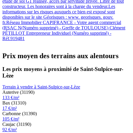
étude de sol G1 réalisée, accès par servitude privée. Libre de tout
constructeur. Les honoraires sont à la charge du vendeur.Les
informations sur les risques auxquels ce bien est exposé sont
disponibles sur le site Géorisques : www. georisques. gouv.
fr.Réseau Immobilier CAPIFRANCE - Votre agent commercial
(RSAC N(Numéro supprimé) - Greffe de TOULOUSE) Clément
PÉTILLOT Entrepreneur Individuel (Numéro supprimé) -
Réf.919481
Prix moyen des terrains aux alentours
Les prix moyens à proximité de Saint-Sulpice-sur-
Lèze
Terrain à vendre à Saint-Sulpice-sur-Lèze
Auterive (31190)
133 €/m²
Bax (31310)
17 €/m²
Carbonne (31390)
105 €/m²
Caujac (31190)
92 €/m²