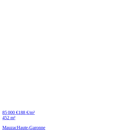
85 000 €
188 €/m²
452 m²
Mauzac
Haute-Garonne