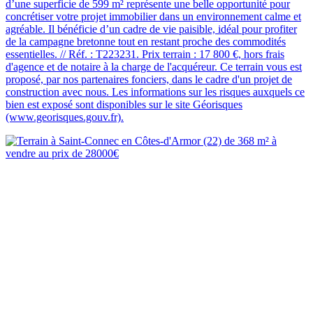
d’une superficie de 599 m² représente une belle opportunité pour
concrétiser votre projet immobilier dans un environnement calme et
agréable. Il bénéficie d’un cadre de vie paisible, idéal pour profiter
de la campagne bretonne tout en restant proche des commodités
essentielles. // Réf. : T223231. Prix terrain : 17 800 €, hors frais
d'agence et de notaire à la charge de l'acquéreur. Ce terrain vous est
proposé, par nos partenaires fonciers, dans le cadre d'un projet de
construction avec nous. Les informations sur les risques auxquels ce
bien est exposé sont disponibles sur le site Géorisques
(www.georisques.gouv.fr).