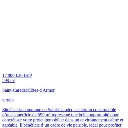
17 800 €
30 €/m²
599 m²
Saint-Caradec
Côtes-d'Armor
terrain
Situé sur la commune de Saint-Caradec, ce terrain constructible
d’une superficie de 599 m² représente une belle opportunité pour
concrétiser votre projet immobilier dans un environnement calme et
agréable. Il bénéficie d’un cadre de vie paisible, idéal pour profiter