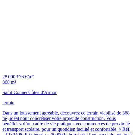
28 000 €
76 €/m²
368 m²
Saint-Connec
Côtes-d'Armor
terrain
Dans un lotissement agréable, découvrez ce terrain viabilisé de 368
m², idéal pour concrétiser votre projet de construction. Vous
bénéficiez d’un cadre de vie pratique avec commerces de proximité
et transport scolaire, pour un quotidien facilité et confortable. // Réf.
: T230408. Prix terrain : 28 000 €, hors frais d'agence et de notaire à