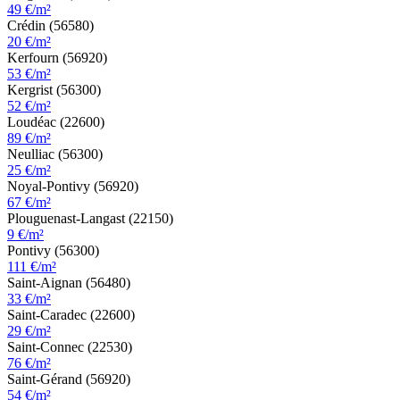
49 €/m²
Crédin (56580)
20 €/m²
Kerfourn (56920)
53 €/m²
Kergrist (56300)
52 €/m²
Loudéac (22600)
89 €/m²
Neulliac (56300)
25 €/m²
Noyal-Pontivy (56920)
67 €/m²
Plouguenast-Langast (22150)
9 €/m²
Pontivy (56300)
111 €/m²
Saint-Aignan (56480)
33 €/m²
Saint-Caradec (22600)
29 €/m²
Saint-Connec (22530)
76 €/m²
Saint-Gérand (56920)
54 €/m²