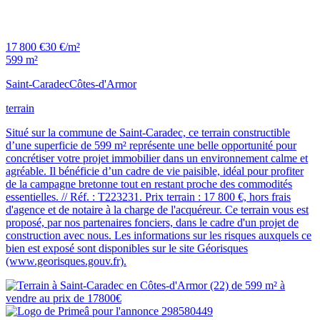
17 800 €
30 €/m²
599 m²
Saint-Caradec
Côtes-d'Armor
terrain
Situé sur la commune de Saint-Caradec, ce terrain constructible
d’une superficie de 599 m² représente une belle opportunité pour
concrétiser votre projet immobilier dans un environnement calme et
agréable. Il bénéficie d’un cadre de vie paisible, idéal pour profiter
de la campagne bretonne tout en restant proche des commodités
essentielles. // Réf. : T223231. Prix terrain : 17 800 €, hors frais
d'agence et de notaire à la charge de l'acquéreur. Ce terrain vous est
proposé, par nos partenaires fonciers, dans le cadre d'un projet de
construction avec nous. Les informations sur les risques auxquels ce
bien est exposé sont disponibles sur le site Géorisques
(www.georisques.gouv.fr).