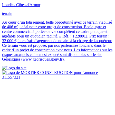
Loudéac
Côtes-d'Armor
terrain
Au cœur d’un lotissement, belle opportunité avec ce terrain viabilisé
de 406 m², idéal pour votre projet de construction. Ecole, gare et
centre commercial à portée de vie complètent ce cadre pratique et
agréable pour un quotidien facilité. // Réf. : T228802. Prix terrain :
32 000 €, hors frais d'agence et de notaire à la charge de l'acquéreur.
Ce terrain vous est proposé, par nos partenaires fonciers, dans le
cadre d'un projet de construction avec nous. Les informations sur les
risques auxquels ce bien est exposé sont disponibles sur le site
Géorisques (www.georisques.gouv.fr).