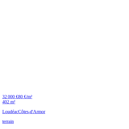
32 000 €
80 €/m²
402 m²
Loudéac
Côtes-d'Armor
terrain