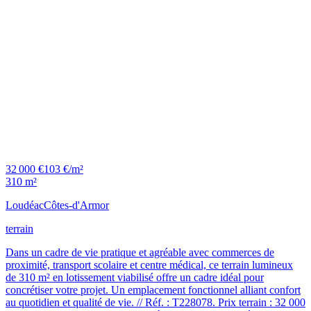
32 000 €
103 €/m²
310 m²
Loudéac
Côtes-d'Armor
terrain
Dans un cadre de vie pratique et agréable avec commerces de
proximité, transport scolaire et centre médical, ce terrain lumineux
de 310 m² en lotissement viabilisé offre un cadre idéal pour
concrétiser votre projet. Un emplacement fonctionnel alliant confort
au quotidien et qualité de vie. // Réf. : T228078. Prix terrain : 32 000