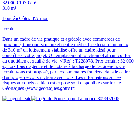
32 000 €
103 €/m²
310 m²
Loudéac
Côtes-d'Armor
terrain
Dans un cadre de vie pratique et agréable avec commerces de
proximité, transport scolaire et centre médical, ce terrain lumineux
de 310 m² en lotissement viabilisé offre un cadre idéal pour
concrétiser votre projet. Un emplacement fonctionnel alliant confort
au quotidien et qualité de vie. // Réf. : T228078. Prix terrain : 32 000
€, hors frais d'agence et de notaire à la charge de l'acquéreur. Ce
terrain vous est proposé, par nos partenaires fonciers, dans le cadre
d'un projet de construction avec nous. Les informations sur les
risques auxquels ce bien est exposé sont disponibles sur le site
Géorisques (www.georisques.gouv.fr).