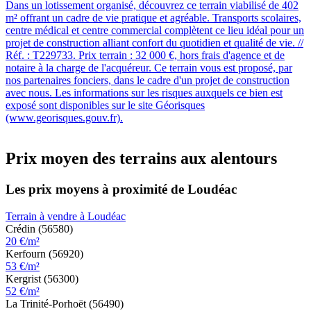
Dans un lotissement organisé, découvrez ce terrain viabilisé de 402
m² offrant un cadre de vie pratique et agréable. Transports scolaires,
centre médical et centre commercial complètent ce lieu idéal pour un
projet de construction alliant confort du quotidien et qualité de vie. //
Réf. : T229733. Prix terrain : 32 000 €, hors frais d'agence et de
notaire à la charge de l'acquéreur. Ce terrain vous est proposé, par
nos partenaires fonciers, dans le cadre d'un projet de construction
avec nous. Les informations sur les risques auxquels ce bien est
exposé sont disponibles sur le site Géorisques
(www.georisques.gouv.fr).
Prix moyen des terrains aux alentours
Les prix moyens à proximité de Loudéac
Terrain à vendre à Loudéac
Crédin (56580)
20 €/m²
Kerfourn (56920)
53 €/m²
Kergrist (56300)
52 €/m²
La Trinité-Porhoët (56490)