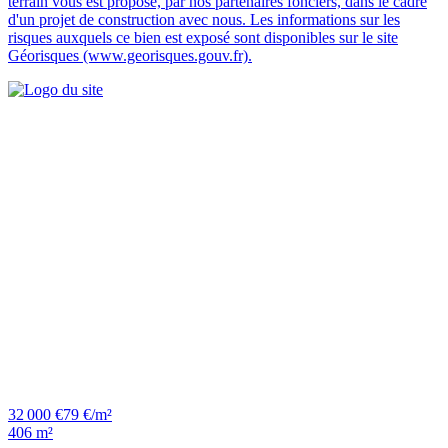
terrain vous est proposé, par nos partenaires fonciers, dans le cadre
d'un projet de construction avec nous. Les informations sur les
risques auxquels ce bien est exposé sont disponibles sur le site
Géorisques (www.georisques.gouv.fr).
32 000 €
79 €/m²
406 m²