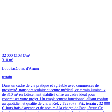
32 000 €
103 €/m²
310 m²
Loudéac
Côtes-d'Armor
terrain
Dans un cadre de vie pratique et agréable avec commerces de
proximité, transport scolaire et centre médical, ce terrain lumineux
de 310 m² en lotissement viabilisé offre un cadre idéal pour
concrétiser votre projet. Un emplacement fonctionnel alliant confort
au quotidien et qualité de vie. // Réf. : T228078. Prix terrain : 32 000
€, hors frais d'agence et de notaire à la charge de l'acquéreur. Ce