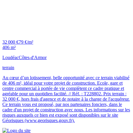
32 000 €
79 €/m²
406 m²
Loudéac
Côtes-d'Armor
terrain
Au cœur d’un lotissement, belle opportunité avec ce terrain viabilisé
de 406 m², idéal pour votre projet de construction. Ecole, gare et
centre commercial à portée de vie complètent ce cadre pratique et
agréable pour un quotidien facilité. // Réf. : T228802. Prix terrain :
32 000 €, hors frais d'agence et de notaire à la charge de l'acquéreur.
Ce terrain vous est proposé, par nos partenaires fonciers, dans le
cadre d'un projet de construction avec nous. Les informations sur les
risques auxquels ce bien est exposé sont disponibles sur le site
Géorisques (www.georisques.gouv.fr).