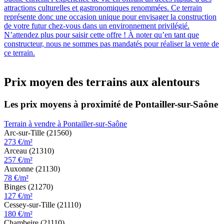
attractions culturelles et gastronomiques renommées. Ce terrain
représente donc une occasion unique pour envisager la construction
de votre futur chez-vous dans un environnement privilégié.
N’attendez plus pour saisir cette offre ! À noter qu’en tant que
constructeur, nous ne sommes pas mandatés pour réaliser la vente de
ce terrain.
Prix moyen des terrains aux alentours
Les prix moyens à proximité de Pontailler-sur-Saône
Terrain à vendre à Pontailler-sur-Saône
Arc-sur-Tille (21560)
273 €/m²
Arceau (21310)
257 €/m²
Auxonne (21130)
78 €/m²
Binges (21270)
127 €/m²
Cessey-sur-Tille (21110)
180 €/m²
Chambeire (21110)