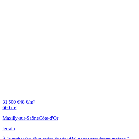
31 500 €
48 €/m²
660 m²
Maxilly-sur-Saône
Côte-d'Or
terrain