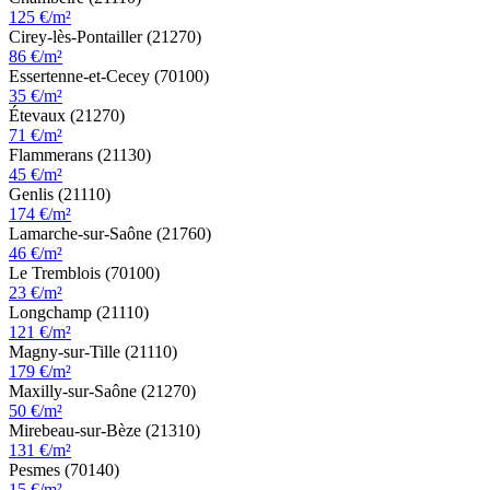
125 €/m²
Cirey-lès-Pontailler (21270)
86 €/m²
Essertenne-et-Cecey (70100)
35 €/m²
Étevaux (21270)
71 €/m²
Flammerans (21130)
45 €/m²
Genlis (21110)
174 €/m²
Lamarche-sur-Saône (21760)
46 €/m²
Le Tremblois (70100)
23 €/m²
Longchamp (21110)
121 €/m²
Magny-sur-Tille (21110)
179 €/m²
Maxilly-sur-Saône (21270)
50 €/m²
Mirebeau-sur-Bèze (21310)
131 €/m²
Pesmes (70140)
15 €/m²