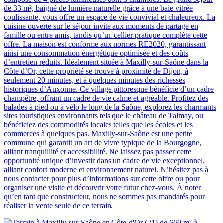
de 33 m², baigné de lumière naturelle grâce à une baie vitrée
coulissante, vous offre un espace de vie convivial et chaleureux. La
cuisine ouverte sur le séjour invite aux moments de partage en
famille ou entre amis, tandis qu’un cellier pratique complète cette
offre. La maison est conforme aux normes RE2020, garantissant
ainsi une consommation énergétique optimisée et des coûts
d’entretien réduits. Idéalement située à Maxilly-sur-Saône dans la
Côte d’Or, cette propriété se trouve à proximité de Dijon, à
seulement 20 minutes, et à quelques minutes des richesses
historiques d’Auxonne. Ce village pittoresque bénéficie d’un cadre
champêtre, offrant un cadre de vie calme et agréable. Profitez des
balades à pied ou à vélo le long de la Saône, explorez les charmants
sites touristiques environnants tels que le château de Talmay, ou
bénéficiez des commodités locales telles que les écoles et les
commerces à quelques pas. Maxilly-sur-Saône est une petite
commune qui garantit un art de vivre typique de la Bourgogne,
alliant tranquillité et accessibilité. Ne laissez pas passer cette
opportunité unique d’investir dans un cadre de vie exceptionnel,
alliant confort moderne et environnement naturel. N’hésitez pas à
nous contacter pour plus d’informations sur cette offre ou pour
organiser une visite et découvrir votre futur chez-vous. À noter
qu’en tant que constructeur, nous ne sommes pas mandatés pour
réaliser la vente seule de ce terrain.