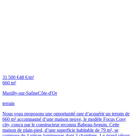
31 500 €
48 €/m²
660 m²
Maxilly-sur-Saône
Côte-d'Or
terrain
Nous vous proposons une opportunité rare d’acquérir un terrain de
660 m² accompagné d’une maison neuve, le modèle Focus Cosy
city, conçu par le constructeur reconnu Babeau-Seguin. Cette
maison de plain-pied, d’une superficie habitable de 79 m², se
compose de 4 pièces lumineuses dont 3 chambres. Le grand séjour