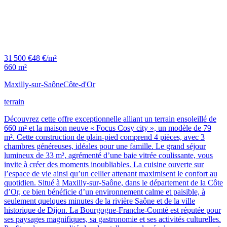
31 500 €
48 €/m²
660 m²
Maxilly-sur-Saône
Côte-d'Or
terrain
Découvrez cette offre exceptionnelle alliant un terrain ensoleillé de
660 m² et la maison neuve « Focus Cosy city », un modèle de 79
m². Cette construction de plain-pied comprend 4 pièces, avec 3
chambres généreuses, idéales pour une famille. Le grand séjour
lumineux de 33 m², agrémenté d’une baie vitrée coulissante, vous
invite à créer des moments inoubliables. La cuisine ouverte sur
l’espace de vie ainsi qu’un cellier attenant maximisent le confort au
quotidien. Situé à Maxilly-sur-Saône, dans le département de la Côte
d’Or, ce bien bénéficie d’un environnement calme et paisible, à
seulement quelques minutes de la rivière Saône et de la ville
historique de Dijon. La Bourgogne-Franche-Comté est réputée pour
ses paysages magnifiques, sa gastronomie et ses activités culturelles.