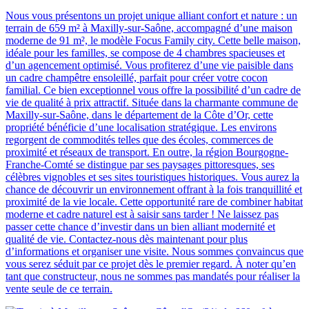
Nous vous présentons un projet unique alliant confort et nature : un
terrain de 659 m² à Maxilly-sur-Saône, accompagné d’une maison
moderne de 91 m², le modèle Focus Family city. Cette belle maison,
idéale pour les familles, se compose de 4 chambres spacieuses et
d’un agencement optimisé. Vous profiterez d’une vie paisible dans
un cadre champêtre ensoleillé, parfait pour créer votre cocon
familial. Ce bien exceptionnel vous offre la possibilité d’un cadre de
vie de qualité à prix attractif. Située dans la charmante commune de
Maxilly-sur-Saône, dans le département de la Côte d’Or, cette
propriété bénéficie d’une localisation stratégique. Les environs
regorgent de commodités telles que des écoles, commerces de
proximité et réseaux de transport. En outre, la région Bourgogne-
Franche-Comté se distingue par ses paysages pittoresques, ses
célèbres vignobles et ses sites touristiques historiques. Vous aurez la
chance de découvrir un environnement offrant à la fois tranquillité et
proximité de la vie locale. Cette opportunité rare de combiner habitat
moderne et cadre naturel est à saisir sans tarder ! Ne laissez pas
passer cette chance d’investir dans un bien alliant modernité et
qualité de vie. Contactez-nous dès maintenant pour plus
d’informations et organiser une visite. Nous sommes convaincus que
vous serez séduit par ce projet dès le premier regard. À noter qu’en
tant que constructeur, nous ne sommes pas mandatés pour réaliser la
vente seule de ce terrain.