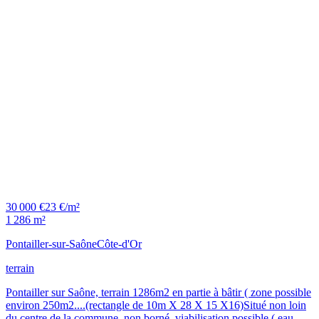
30 000 €
23 €/m²
1 286 m²
Pontailler-sur-Saône
Côte-d'Or
terrain
Pontailler sur Saône, terrain 1286m2 en partie à bâtir ( zone possible
environ 250m2....(rectangle de 10m X 28 X 15 X16)Situé non loin
du centre de la commune, non borné, viabilisation possible ( eau,