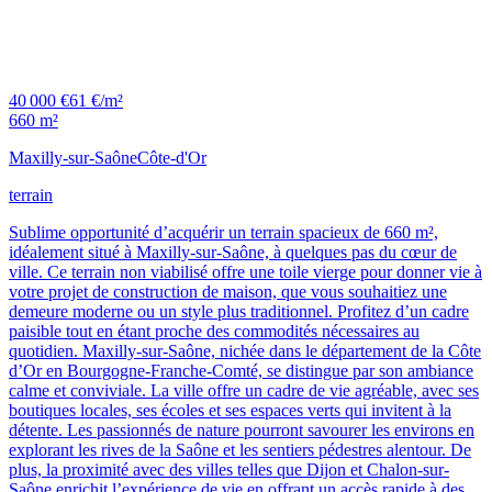
40 000 €
61 €/m²
660 m²
Maxilly-sur-Saône
Côte-d'Or
terrain
Sublime opportunité d’acquérir un terrain spacieux de 660 m²,
idéalement situé à Maxilly-sur-Saône, à quelques pas du cœur de
ville. Ce terrain non viabilisé offre une toile vierge pour donner vie à
votre projet de construction de maison, que vous souhaitiez une
demeure moderne ou un style plus traditionnel. Profitez d’un cadre
paisible tout en étant proche des commodités nécessaires au
quotidien. Maxilly-sur-Saône, nichée dans le département de la Côte
d’Or en Bourgogne-Franche-Comté, se distingue par son ambiance
calme et conviviale. La ville offre un cadre de vie agréable, avec ses
boutiques locales, ses écoles et ses espaces verts qui invitent à la
détente. Les passionnés de nature pourront savourer les environs en
explorant les rives de la Saône et les sentiers pédestres alentour. De
plus, la proximité avec des villes telles que Dijon et Chalon-sur-
Saône enrichit l’expérience de vie en offrant un accès rapide à des