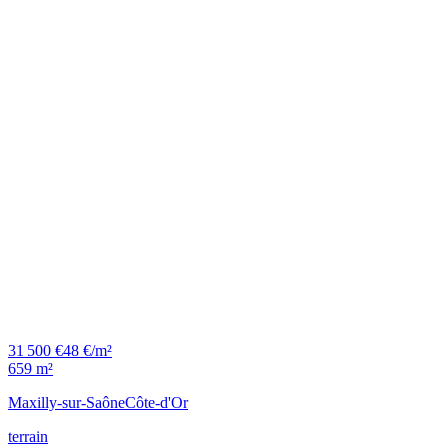
31 500 €
48 €/m²
659 m²
Maxilly-sur-Saône
Côte-d'Or
terrain