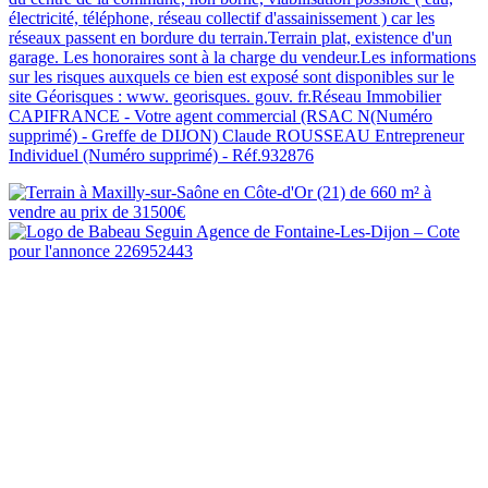
électricité, téléphone, réseau collectif d'assainissement ) car les
réseaux passent en bordure du terrain.Terrain plat, existence d'un
garage. Les honoraires sont à la charge du vendeur.Les informations
sur les risques auxquels ce bien est exposé sont disponibles sur le
site Géorisques : www. georisques. gouv. fr.Réseau Immobilier
CAPIFRANCE - Votre agent commercial (RSAC N(Numéro
supprimé) - Greffe de DIJON) Claude ROUSSEAU Entrepreneur
Individuel (Numéro supprimé) - Réf.932876