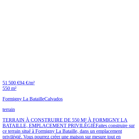
51 500 €
94 €/m²
550 m²
Formigny La Bataille
Calvados
terrain
TERRAIN À CONSTRUIRE DE 550 M² À FORMIGNY LA
BATAILLE, EMPLACEMENT PRIVILÉGIÉFaites construire sur
ce terrain situé à Formigny La Bataille, dans un emplacement
privilégié. Vous pourrez créer une maison sur mesure tout en