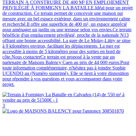
TERRAIN À CONSTRUIRE DE 400 M² EN EMPLOIEMENT
PRIVILÉGIÉ À FORMIGNY LA BATAILLE.Idéal pour un projet
de construction. Ce terrain permet de concevoir une maison sur
mesure avec un bel espace extérieur, dans un environnement calme
et recherché.Il offre une superficie de 400 m², un espace apprécié
pour aménager un jardin ou une terrasse selon vos envies.Ce terrain
bénéficie d'un emplacement privilégié, proche de la nationale N13
offrant une bonne accessibilité. La gare de Le Molay-Littry se situe
à 9 kilomètres environ, facilitant les déplacements. La mer est
accessible à moins de 5 kilomètres pour des sorties en bord de
côte.Nous contacterCe terrain est proposé à la vente par un
partenaire de Maisons Balency Caen au prix de 44 000 euros.Pour
toute information complémentaire, n'hésitez pas à joindre Sophie
UCENDO au (Numéro supprimé). Elle se tient à votre disposition
pour répondre à vos questions et vous accompagner dans votre
projet.
3