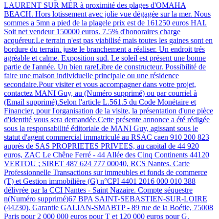
LAURENT SUR MER à proximité des plages d'OMAHA
BEACH. Hors lotissement avec jolie vue dégagée sur la mer. Nous
sommes a 5mn a pied de la plagele prix est de 161250 euros HAI.
Soit net vendeur 150000 euros. 7.5% d'honoraires charge
acquéreur.Le terrain n'est pas viabilisé mais toutes les gaines sont en
bordure du terrain. juste le branchement a réaliser. Un endroit trés
agréable et calme. Exposition sud. Le soleil est présent une bonne
partie de l'année. Un bien rareLibre de constructeur. Possibilité de
faire une maison individuelle principale ou une résidence
secondaire.Pour visiter et vous accompagner dans votre projet,
contactez MANI Guy, au (Numéro supprimé) ou par courriel à
(Email supprimé).Selon l'article L.561.5 du Code Monétaire et
Financier, pour l'organisation de la visite, la présentation d'une pièce
d'identité vous sera demandée.Cette présente annonce a été rédigée
sous la responsabilité éditoriale de MANI Guy, agissant sous le
statut d'agent commercial immatriculé au RSAC caen 910 200 823
auprès de SAS PROPRIETES PRIVEES, au capital de 44 920
euros, ZAC Le Chêne Ferré - 44 Allée des Cinq Continents 44120
VERTOU ; SIRET 487 624 777 00040, RCS Nantes. Carte
Professionnelle Transactions sur immeubles et fonds de commerce
(T) et Gestion immobilière (G) n°CPI 4401 2016 000 010 388
délivrée par la CCI Nantes - Saint Nazaire. Compte séquestre
n(Numéro supprimé)67 BPA SAINT-SEBASTIEN-SUR-LOIRE
(44230). Garantie GALIAN-SMABTP - 89 rue de la Boétie, 75008
Paris pour 2 000 000 euros pour T et 120 000 euros pour G.