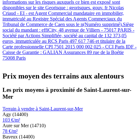
informations sur les risques auxquels ce bien est exposé sont
disponibles sur le site Georisque : georisques. gouv. fr Nicolas
Criaud - EI - est Agent Commercial mandataire en immobilier,
immatriculé au Registre Spécial des Agents Commerciaux du
Tribunal de Commerce de Caen sous le n(Numéro supprimé).Siège
social du mandant : effiCity, 48 avenue de Villiers - 75017 PARIS -
Société par Actions Simplifiée, société au capital de 132 373,05
euros, immatriculée au RCS Paris 497 617 746 et titulaire de la
Carte professionnelle CPI 7501 2015 000 002 025 - CCI Paris IDF -
Caisse de Garantie : GALIAN Assurances 89 rue de la Boétie
75008 Paris
Prix moyen des terrains aux alentours
Les prix moyens à proximité de Saint-Laurent-sur-
Mer
Terrain à vendre à Saint-Laurent-sur-Mer
Agy (14400)
103 €/m²
Aure sur Mer (14710)
78 €/m²
Bayeux (14400)