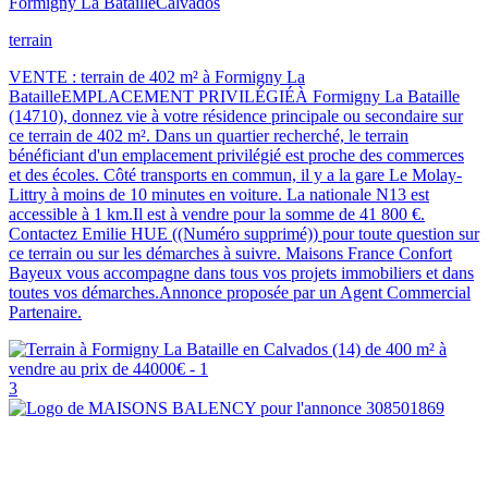
Formigny La Bataille
Calvados
terrain
VENTE : terrain de 402 m² à Formigny La
BatailleEMPLACEMENT PRIVILÉGIÉÀ Formigny La Bataille
(14710), donnez vie à votre résidence principale ou secondaire sur
ce terrain de 402 m². Dans un quartier recherché, le terrain
bénéficiant d'un emplacement privilégié est proche des commerces
et des écoles. Côté transports en commun, il y a la gare Le Molay-
Littry à moins de 10 minutes en voiture. La nationale N13 est
accessible à 1 km.Il est à vendre pour la somme de 41 800 €.
Contactez Emilie HUE ((Numéro supprimé)) pour toute question sur
ce terrain ou sur les démarches à suivre. Maisons France Confort
Bayeux vous accompagne dans tous vos projets immobiliers et dans
toutes vos démarches.Annonce proposée par un Agent Commercial
Partenaire.
3