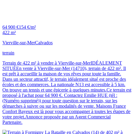
64 900 €
154 €/m²
422 m²
Vierville-sur-Mer
Calvados
terrain
Terrain de 422 m² à vendre à Vierville-sur-MerIDÉALEMENT
SITUÉEn vente à Vierville-sur-Mer (14710), terrain de 422 m². Il
est prêt à accueillir la maison de vos rêves pour toute la famille.
Dans un secteur attractif, le terrain idéalement situé est proche des
écoles et des commerces. La nationale N13 est accessible à 5 km.
On trouve un tennis et une épicerie à quelques minutes.Ce terrain est
proposé à l'achat pour 64 900 €. Contactez Emilie HUE (tél :
(Numéro supprimé)) pour toute question sur le terrain, sur les
démarches à suivre ou sur les modalités de vente. Maisons France
Confort Bayeux est là pour vous accompagner à toutes les étapes de
votre projet.Annonce proposée par un Agent Commercial
Partenaire.