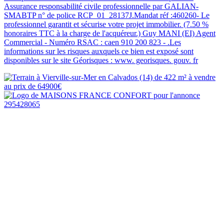
Assurance responsabilité civile professionnelle par GALIAN-
SMABTP n° de police RCP_01_28137J.Mandat réf :460260- Le
professionnel garantit et sécurise votre projet immobilier. (7.50 %
honoraires TTC à la charge de l'acquéreur.) Guy MANI (EI) Agent
Commercial - Numéro RSAC : caen 910 200 823 - .Les
informations sur les risques auxquels ce bien est exposé sont
disponibles sur le site Géorisques : www. georisques. gouv. fr