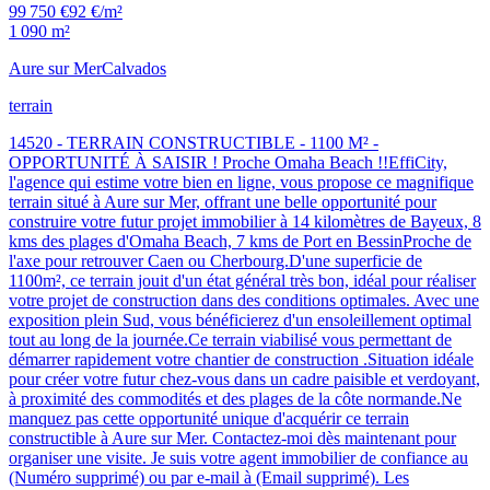
99 750 €
92 €/m²
1 090 m²
Aure sur Mer
Calvados
terrain
14520 - TERRAIN CONSTRUCTIBLE - 1100 M² -
OPPORTUNITÉ À SAISIR ! Proche Omaha Beach !!EffiCity,
l'agence qui estime votre bien en ligne, vous propose ce magnifique
terrain situé à Aure sur Mer, offrant une belle opportunité pour
construire votre futur projet immobilier à 14 kilomètres de Bayeux, 8
kms des plages d'Omaha Beach, 7 kms de Port en BessinProche de
l'axe pour retrouver Caen ou Cherbourg.D'une superficie de
1100m², ce terrain jouit d'un état général très bon, idéal pour réaliser
votre projet de construction dans des conditions optimales. Avec une
exposition plein Sud, vous bénéficierez d'un ensoleillement optimal
tout au long de la journée.Ce terrain viabilisé vous permettant de
démarrer rapidement votre chantier de construction .Situation idéale
pour créer votre futur chez-vous dans un cadre paisible et verdoyant,
à proximité des commodités et des plages de la côte normande.Ne
manquez pas cette opportunité unique d'acquérir ce terrain
constructible à Aure sur Mer. Contactez-moi dès maintenant pour
organiser une visite. Je suis votre agent immobilier de confiance au
(Numéro supprimé) ou par e-mail à (Email supprimé). Les