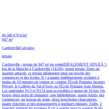
66 500 €
70 €/m²
947 m²
Cardonville
Calvados
terrain
Cardonville : terrain de 947 m² en venteIDÉALEMENT SITUÉÀ 5
km de la Manche à Cardonville (14230), grand terrain. Dans un
quartier attractif, ce terrain idéalement situé est proche des
commerces et des écoles. Il y a quatre établissements scolaires à
moins de 10 minutes en voiture et, comme l'École Primaire Jacques
Prévert, le Collège du Val d'Aure ou l'École Primaire Jean Marion.
Les nationales N13 et N174 sont accessibles à moins de 10 km. On
trouve deux ports de plaisance, une bibliothèque, quatre tennis, des
commerces, un bureau de poste, deux boucheries-charcuteries,
quatre épiceries et des poissonneries à quelques minutes. Enfin, 2
marchés animent les environs.Il est à vendre pour la somme de 66