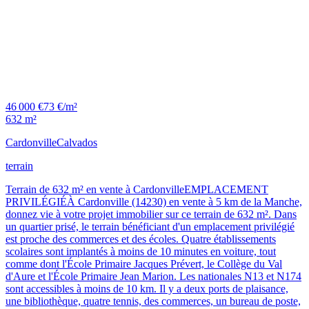
46 000 €
73 €/m²
632 m²
Cardonville
Calvados
terrain
Terrain de 632 m² en vente à CardonvilleEMPLACEMENT
PRIVILÉGIÉÀ Cardonville (14230) en vente à 5 km de la Manche,
donnez vie à votre projet immobilier sur ce terrain de 632 m². Dans
un quartier prisé, le terrain bénéficiant d'un emplacement privilégié
est proche des commerces et des écoles. Quatre établissements
scolaires sont implantés à moins de 10 minutes en voiture, tout
comme dont l'École Primaire Jacques Prévert, le Collège du Val
d'Aure et l'École Primaire Jean Marion. Les nationales N13 et N174
sont accessibles à moins de 10 km. Il y a deux ports de plaisance,
une bibliothèque, quatre tennis, des commerces, un bureau de poste,