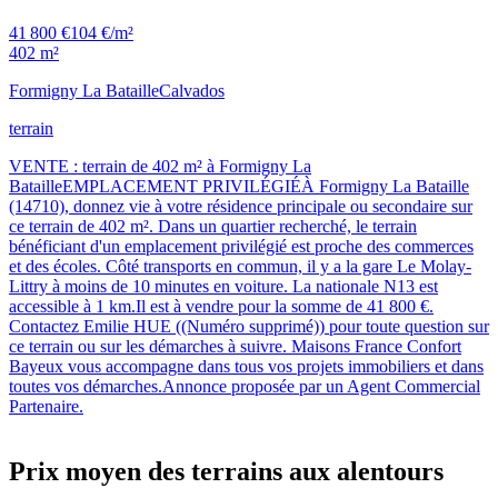
41 800 €
104 €/m²
402 m²
Formigny La Bataille
Calvados
terrain
VENTE : terrain de 402 m² à Formigny La
BatailleEMPLACEMENT PRIVILÉGIÉÀ Formigny La Bataille
(14710), donnez vie à votre résidence principale ou secondaire sur
ce terrain de 402 m². Dans un quartier recherché, le terrain
bénéficiant d'un emplacement privilégié est proche des commerces
et des écoles. Côté transports en commun, il y a la gare Le Molay-
Littry à moins de 10 minutes en voiture. La nationale N13 est
accessible à 1 km.Il est à vendre pour la somme de 41 800 €.
Contactez Emilie HUE ((Numéro supprimé)) pour toute question sur
ce terrain ou sur les démarches à suivre. Maisons France Confort
Bayeux vous accompagne dans tous vos projets immobiliers et dans
toutes vos démarches.Annonce proposée par un Agent Commercial
Partenaire.
Prix moyen des terrains aux alentours