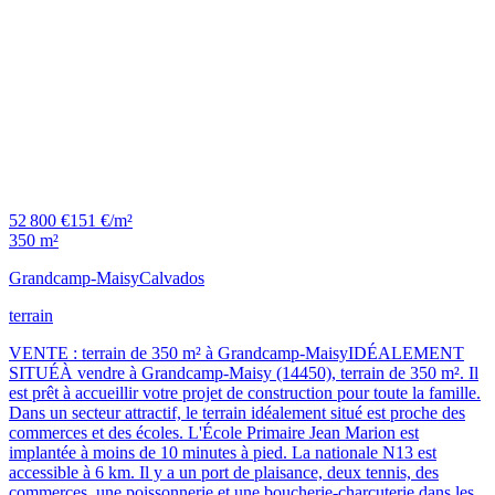
52 800 €
151 €/m²
350 m²
Grandcamp-Maisy
Calvados
terrain
VENTE : terrain de 350 m² à Grandcamp-MaisyIDÉALEMENT
SITUÉÀ vendre à Grandcamp-Maisy (14450), terrain de 350 m². Il
est prêt à accueillir votre projet de construction pour toute la famille.
Dans un secteur attractif, le terrain idéalement situé est proche des
commerces et des écoles. L'École Primaire Jean Marion est
implantée à moins de 10 minutes à pied. La nationale N13 est
accessible à 6 km. Il y a un port de plaisance, deux tennis, des
commerces, une poissonnerie et une boucherie-charcuterie dans les