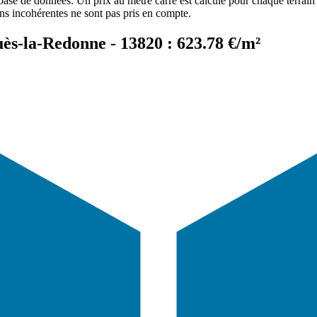
 base de données. Un prix au mètre carré est calculé pour chaque terrain 
ons incohérentes ne sont pas pris en compte.
uès-la-Redonne - 13820 : 623.78 €/m²