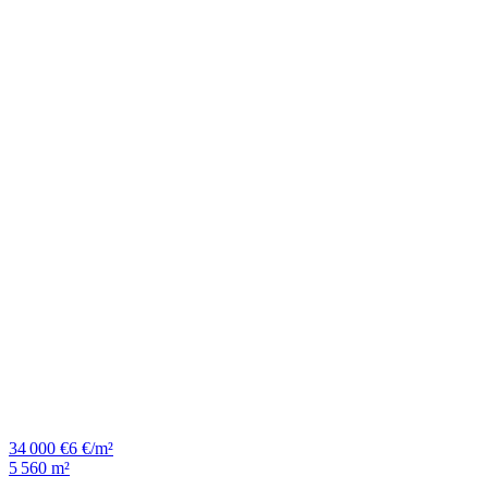
34 000 €
6 €/m²
5 560 m²