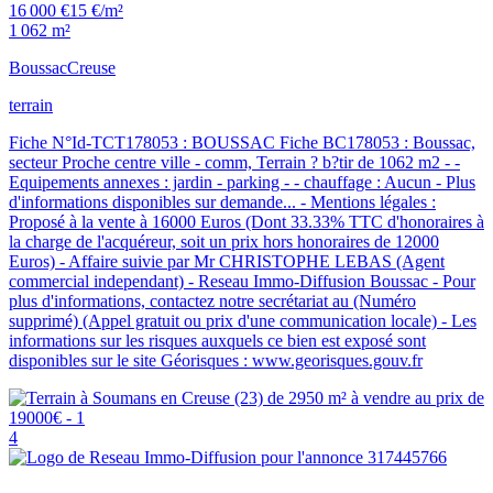
16 000 €
15 €/m²
1 062 m²
Boussac
Creuse
terrain
Fiche N°Id-TCT178053 : BOUSSAC Fiche BC178053 : Boussac,
secteur Proche centre ville - comm, Terrain ? b?tir de 1062 m2 - -
Equipements annexes : jardin - parking - - chauffage : Aucun - Plus
d'informations disponibles sur demande... - Mentions légales :
Proposé à la vente à 16000 Euros (Dont 33.33% TTC d'honoraires à
la charge de l'acquéreur, soit un prix hors honoraires de 12000
Euros) - Affaire suivie par Mr CHRISTOPHE LEBAS (Agent
commercial independant) - Reseau Immo-Diffusion Boussac - Pour
plus d'informations, contactez notre secrétariat au (Numéro
supprimé) (Appel gratuit ou prix d'une communication locale) - Les
informations sur les risques auxquels ce bien est exposé sont
disponibles sur le site Géorisques : www.georisques.gouv.fr
4