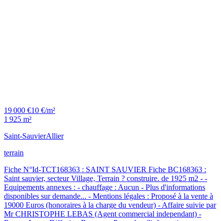
19 000 €
10 €/m²
1 925 m²
Saint-Sauvier
Allier
terrain
Fiche N°Id-TCT168363 : SAINT SAUVIER Fiche BC168363 :
Saint sauvier, secteur Village, Terrain ? construire. de 1925 m2 - -
Equipements annexes : - chauffage : Aucun - Plus d'informations
disponibles sur demande... - Mentions légales : Proposé à la vente à
19000 Euros (honoraires à la charge du vendeur) - Affaire suivie par
Mr CHRISTOPHE LEBAS (Agent commercial independant) -