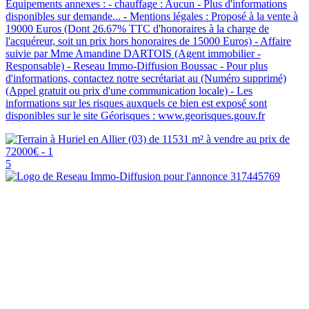
Equipements annexes : - chauffage : Aucun - Plus d'informations
disponibles sur demande... - Mentions légales : Proposé à la vente à
19000 Euros (Dont 26.67% TTC d'honoraires à la charge de
l'acquéreur, soit un prix hors honoraires de 15000 Euros) - Affaire
suivie par Mme Amandine DARTOIS (Agent immobilier -
Responsable) - Reseau Immo-Diffusion Boussac - Pour plus
d'informations, contactez notre secrétariat au (Numéro supprimé)
(Appel gratuit ou prix d'une communication locale) - Les
informations sur les risques auxquels ce bien est exposé sont
disponibles sur le site Géorisques : www.georisques.gouv.fr
5