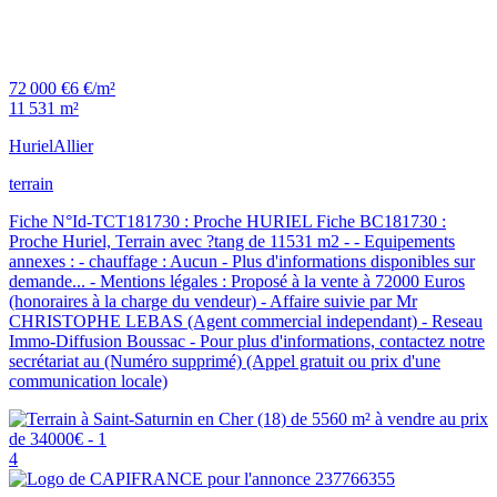
72 000 €
6 €/m²
11 531 m²
Huriel
Allier
terrain
Fiche N°Id-TCT181730 : Proche HURIEL Fiche BC181730 :
Proche Huriel, Terrain avec ?tang de 11531 m2 - - Equipements
annexes : - chauffage : Aucun - Plus d'informations disponibles sur
demande... - Mentions légales : Proposé à la vente à 72000 Euros
(honoraires à la charge du vendeur) - Affaire suivie par Mr
CHRISTOPHE LEBAS (Agent commercial independant) - Reseau
Immo-Diffusion Boussac - Pour plus d'informations, contactez notre
secrétariat au (Numéro supprimé) (Appel gratuit ou prix d'une
communication locale)
4