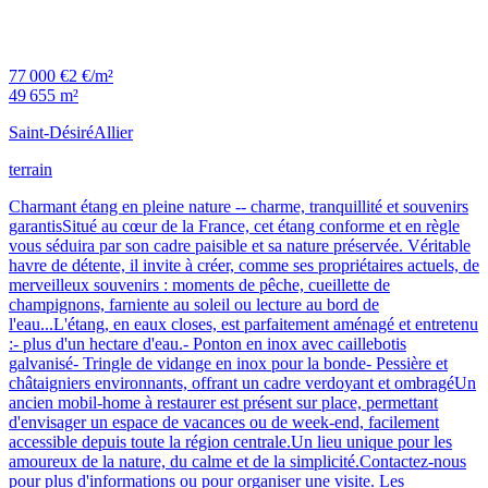
77 000 €
2 €/m²
49 655 m²
Saint-Désiré
Allier
terrain
Charmant étang en pleine nature -- charme, tranquillité et souvenirs
garantisSitué au cœur de la France, cet étang conforme et en règle
vous séduira par son cadre paisible et sa nature préservée. Véritable
havre de détente, il invite à créer, comme ses propriétaires actuels, de
merveilleux souvenirs : moments de pêche, cueillette de
champignons, farniente au soleil ou lecture au bord de
l'eau...L'étang, en eaux closes, est parfaitement aménagé et entretenu
:- plus d'un hectare d'eau.- Ponton en inox avec caillebotis
galvanisé- Tringle de vidange en inox pour la bonde- Pessière et
châtaigniers environnants, offrant un cadre verdoyant et ombragéUn
ancien mobil-home à restaurer est présent sur place, permettant
d'envisager un espace de vacances ou de week-end, facilement
accessible depuis toute la région centrale.Un lieu unique pour les
amoureux de la nature, du calme et de la simplicité.Contactez-nous
pour plus d'informations ou pour organiser une visite. Les