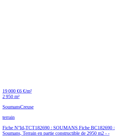
19 000 €
6 €/m²
2 950 m²
Soumans
Creuse
terrain
Fiche N°Id-TCT182690 : SOUMANS Fiche BC182690 :
Soumans, Terrain en partie constructible de 2950 m2 - -