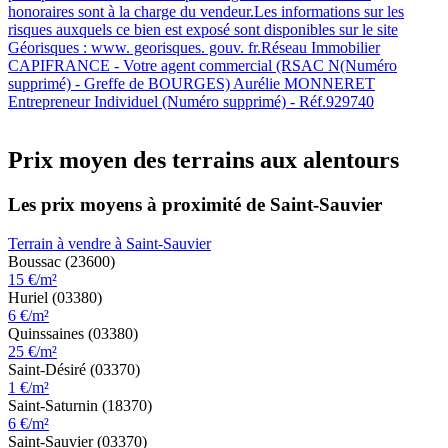
honoraires sont à la charge du vendeur.Les informations sur les
risques auxquels ce bien est exposé sont disponibles sur le site
Géorisques : www. georisques. gouv. fr.Réseau Immobilier
CAPIFRANCE - Votre agent commercial (RSAC N(Numéro
supprimé) - Greffe de BOURGES) Aurélie MONNERET
Entrepreneur Individuel (Numéro supprimé) - Réf.929740
Prix moyen des terrains aux alentours
Les prix moyens à proximité de Saint-Sauvier
Terrain à vendre à Saint-Sauvier
Boussac (23600)
15 €/m²
Huriel (03380)
6 €/m²
Quinssaines (03380)
25 €/m²
Saint-Désiré (03370)
1 €/m²
Saint-Saturnin (18370)
6 €/m²
Saint-Sauvier (03370)