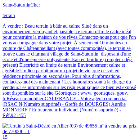
Saint-Saturnin
Cher
terrain
À vendre : Beau terrain à bâtir au calme Situé dans un
environnement verdoyant et paisible, ce terrain offre le cadre idéal
pour construire la maison de vos rêves.Contactez-nous pour que l'on
vous accompagne dans votre projet. À seulement 10 minutes en
voiture de Châteaumeillant (avec toutes commodités), le terrain se
trouve dans le charmant village de Saint-Saturnin, disposant d'une
école et d'une épicerie polyvalente. Eau en bordure (compteur déjà
présent) Électricité en limite de terrain Environnement calme et
agréable Un lieu parfait pour un projet de vie, que ce soit en
résidence principale ou secondaire. Pour plus d'informations,
contactez-moi dès maintenant ! Les honoraires sont à la charge du
vendeur.Les informations sur les risques auxquels ce bien est exposé
sont disponibles sur le site Géorisques : www. georisques. gouv.
fr.Réseau Immobilier CAPIFRANCE - Votre agent commercial
(RSAC N(Numéro supprimé) - Greffe de BOURGES) Aurélie
MONNERET Entrepreneur Individuel (Numéro supprimé) -
Réf.921455
15