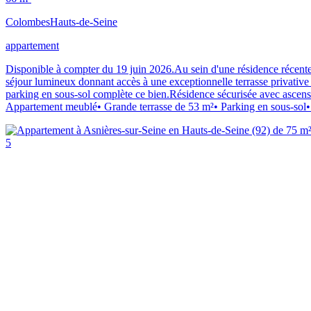
Colombes
Hauts-de-Seine
appartement
Disponible à compter du 19 juin 2026.Au sein d'une résidence récent
séjour lumineux donnant accès à une exceptionnelle terrasse privativ
parking en sous-sol complète ce bien.Résidence sécurisée avec ascense
Appartement meublé• Grande terrasse de 53 m²• Parking en sous-sol•
5