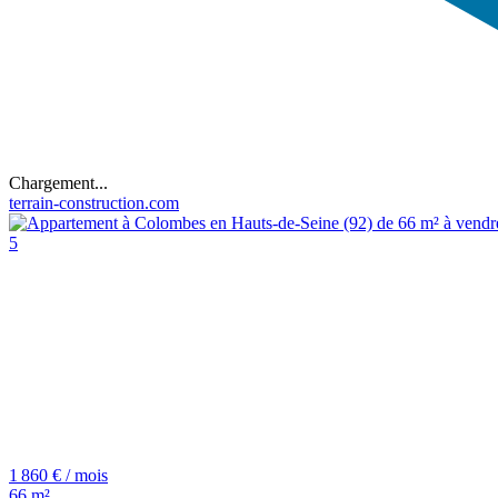
Chargement...
terrain-construction.com
5
1 860 € / mois
66 m²