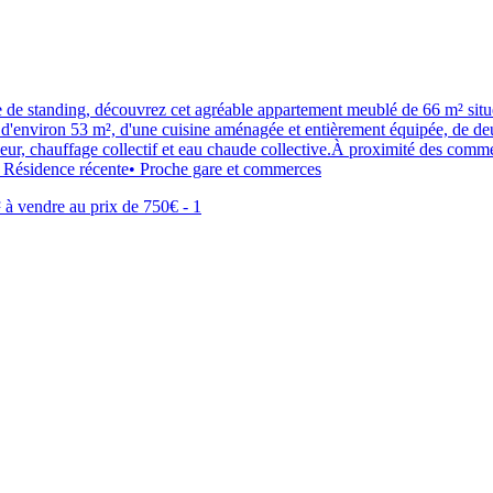
e de standing, découvrez cet agréable appartement meublé de 66 m² sit
e d'environ 53 m², d'une cuisine aménagée et entièrement équipée, de d
ur, chauffage collectif et eau chaude collective.À proximité des commer
 Résidence récente• Proche gare et commerces