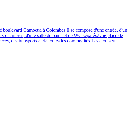
ué boulevard Gambetta à Colombes.Il se compose d'une entrée, d'un
eux chambres, d'une salle de bains et de WC séparés.Une place de
ces, des transports et de toutes les commodités.Les atouts :•