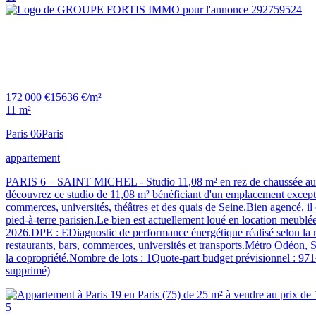
172 000 €
15636 €/m²
11 m²
Paris 06
Paris
appartement
PARIS 6 – SAINT MICHEL - Studio 11,08 m² en rez de chaussée au calm
découvrez ce studio de 11,08 m² bénéficiant d'un emplacement excepti
commerces, universités, théâtres et des quais de Seine.Bien agencé, i
pied-à-terre parisien.Le bien est actuellement loué en location meublé
2026.DPE : EDiagnostic de performance énergétique réalisé selon la ré
restaurants, bars, commerces, universités et transports.Métro Odéon, S
la copropriété.Nombre de lots : 1Quote-part budget prévisionnel : 
supprimé)
5