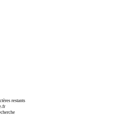
tères restants
.fr
recherche