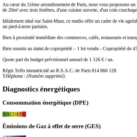
Au cœur du 11ème arrondissement de Paris, nous vous proposons un st
de 20m² avec trois fenêtres, d'une cuisine ouverte, d'un coin coucha
Idéalement situé rue Saint-Maur, ce studio offre un cadre de vie agr
un pied-à-terre parisien.
Bien à proximité immédiate des commerces, cafés, restaurants et tran
Bien soumis au statut de copropriété – 1 lot vendu - Copropriété de 4
Quote part du budget prévisionnel annuel de 1 126 € / an.
Régis Teffo immatriculé au R.S.A.C. de Paris 814 860 128
Téléphone :
(Numéro supprimé)
.
Diagnostics énergétiques
Consommation énergétique (DPE)
A
B
C
D
E
F
G
Émissions de Gaz à effet de serre (GES)