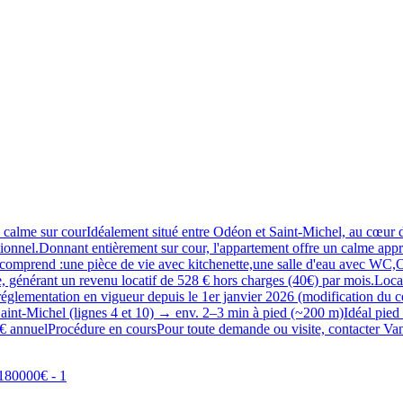
e sur courIdéalement situé entre Odéon et Saint-Michel, au cœur du t
onnel.Donnant entièrement sur cour, l'appartement offre un calme appré
l comprend :une pièce de vie avec kitchenette,une salle d'eau avec WC,
e, générant un revenu locatif de 528 € hors charges (40€) par mois.Loca
glementation en vigueur depuis le 1er janvier 2026 (modification du coe
aint-Michel (lignes 4 et 10) → env. 2–3 min à pied (~200 m)Idéal pied à 
971€ annuelProcédure en coursPour toute demande ou visite, contacter