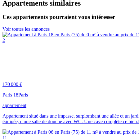
Appartements similaires
Ces appartements pourraient vous intéresser
Voir toutes les annonces
2
170 000 €
Paris 18
Paris
appartement
Appartement situé dans une impasse, surplombant une allée et un jard
équipée, d'une salle de douche avec WC. Une cave complète ce bien.Ph
11