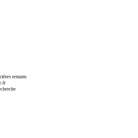
tères restants
.fr
recherche