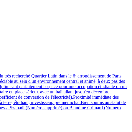
rès recherché Quartier Latin dans le 6ᵉ arrondissement de Paris,
ciable au sein d'un environnement central et animé, à deux pas des
Optimisant parfaitement l'espace pour une occupation étudiante ou un
taire en place sérieux avec un bail allant jusqu'en décembre
fficient de conversion de l'électricité).Proximité immédiate des
terre, étudiant, investisseur, premier achat.Bien soumis au statut de
 Vanessa Szabadi (Numéro supprimé) ou Blandine Grimard (Numéro