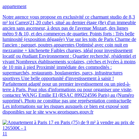
appartement
Notre agence vous propose en exclusivité ce charmant studio de 8,3
m² loi Carrez(21,20 cube), situé au dernier étage (8e) d'un immeuble
ancien sans ascenseur, à deux pas de l'avenue Mozart, des lignes
métro 9 & 10, et des commerces de quartier. Points forts : Très belle
luminosité (exposition dégagée) Vue sur les toits de Paris Charme de
l'ancien : parquet, poutres apparentes Optimisé avec coin nuit en
mezzanine + kitchenette Faibles charges, idéal pour investissement
locatif ou étudiant Environnement : Quartier recherché, résidentiel et
vivant Nombreux établissements scolaires, crèches et lycées à moins
de 10 min à pied Proximité immédiate des commodités :
supermarchés, restaurants, boulangeries, parcs, infrastructures
sportives Une belle opportunité d'investissement à saisir !
Parfaitement adapté pour un premier investissement ou un pied-à-
terre à Paris. Pour plus d'informations ou pour organiser une visite,
contactez WANG Emilie EI (RSAC 899224596 Paris) au (Numéro
supprimé). Photo ne constitue pas une représentation contractuelle
Les informations sur les risques auxquels ce bien est exposé sont
disponibles sur le site www.georisques.gouv.fr
11