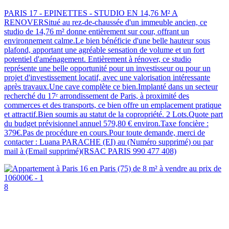
PARIS 17 - EPINETTES - STUDIO EN 14,76 M² A
RENOVERSitué au rez-de-chaussée d'un immeuble ancien, ce
studio de 14,76 m² donne entièrement sur cour, offrant un
environnement calme.Le bien bénéficie d'une belle hauteur sous
plafond, apportant une agréable sensation de volume et un fort
potentiel d'aménagement. Entièrement à rénover, ce studio
représente une belle opportunité pour un investisseur ou pour un
projet d'investissement locatif, avec une valorisation intéressante
après travaux.Une cave complète ce bien.Implanté dans un secteur
recherché du 17ᵉ arrondissement de Paris, à proximité des
commerces et des transports, ce bien offre un emplacement pratique
et attractif.Bien soumis au statut de la copropriété. 2 Lots.Quote part
du budget prévisionnel annuel 579,80 € environ.Taxe foncière :
379€.Pas de procédure en cours.Pour toute demande, merci de
contacter : Luana PARACHE (EI) au (Numéro supprimé) ou par
mail à (Email supprimé)(RSAC PARIS 990 477 408)
8