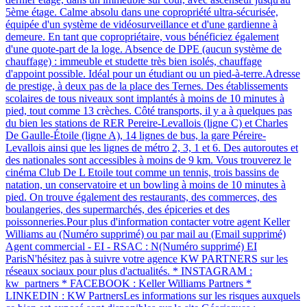
5ème étage. Calme absolu dans une copropriété ultra-sécurisée,
équipée d'un système de vidéosurveillance et d'une gardienne à
demeure. En tant que copropriétaire, vous bénéficiez également
d'une quote-part de la loge. Absence de DPE (aucun système de
chauffage) : immeuble et studette très bien isolés, chauffage
d'appoint possible. Idéal pour un étudiant ou un pied-à-terre.Adresse
de prestige, à deux pas de la place des Ternes. Des établissements
scolaires de tous niveaux sont implantés à moins de 10 minutes à
pied, tout comme 13 crèches. Côté transports, il y a à quelques pas
du bien les stations de RER Pereire-Levallois (ligne C) et Charles
De Gaulle-Étoile (ligne A), 14 lignes de bus, la gare Péreire-
Levallois ainsi que les lignes de métro 2, 3, 1 et 6. Des autoroutes et
des nationales sont accessibles à moins de 9 km. Vous trouverez le
cinéma Club De L Etoile tout comme un tennis, trois bassins de
natation, un conservatoire et un bowling à moins de 10 minutes à
pied. On trouve également des restaurants, des commerces, des
boulangeries, des supermarchés, des épiceries et des
poissonneries.Pour plus d'information contacter votre agent Keller
Williams au (Numéro supprimé) ou par mail au (Email supprimé)
Agent commercial - EI - RSAC : N(Numéro supprimé) EI
ParisN'hésitez pas à suivre votre agence KW PARTNERS sur les
réseaux sociaux pour plus d'actualités. * INSTAGRAM :
kw_partners * FACEBOOK : Keller Williams Partners *
LINKEDIN : KW PartnersLes informations sur les risques auxquels