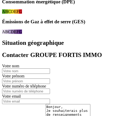
Consommation énergétique (DPE)
A
B
C
D
E
F
G
Émissions de Gaz à effet de serre (GES)
A
B
C
D
E
F
G
Situation géographique
Contacter GROUPE FORTIS IMMO
Votre nom
Votre prénom
Votre numéro de téléphone
Votre email