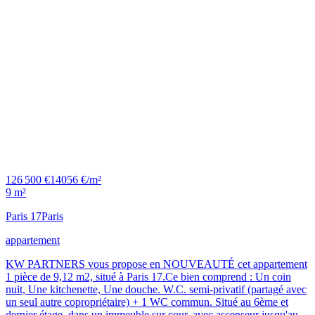
126 500 €
14056 €/m²
9 m²
Paris 17
Paris
appartement
KW PARTNERS vous propose en NOUVEAUTÉ cet appartement
1 pièce de 9,12 m2, situé à Paris 17.Ce bien comprend : Un coin
nuit, Une kitchenette, Une douche. W.C. semi-privatif (partagé avec
un seul autre copropriétaire) + 1 WC commun. Situé au 6ème et
dernier étage, dans un immeuble sur cour, avec ascenseur jusqu'au