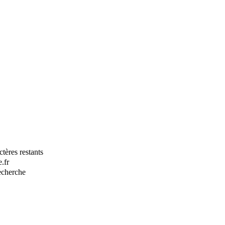
tères restants
.fr
recherche