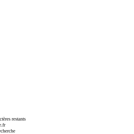
tères restants
.fr
recherche