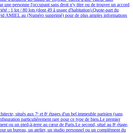
r une personne l'occupant sans droit n'y titre ou de trouver un accord
été : 1 lot / 80 lots (dont 49 à usage d'habitation).Quote-part du
avid AMIEL au (Numéro supprimé) pour de plus amples informations
ecte, situés aux 7ᵉ et 8ᵉ étages d'un bel immeuble parisien (sans
nfiguration particulièrement rare pour ce type de bien.Le premier
ement ou un pied-à-terre au cœur de Paris.Le second, situé au 8ᵉ étage,
 pour un bureau, un atelier, un studio personnel ou un complément du