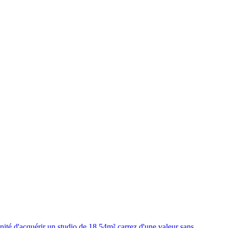
nité d'acquérir un studio de 18,54m² carrez d'une valeur sans