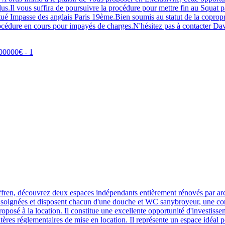
.Il vous suffira de poursuivre la procédure pour mettre fin au Squat pa
situé Impasse des anglais Paris 19ème.Bien soumis au statut de la copropri
cédure en cours pour impayés de charges.N'hésitez pas à contacter D
en, découvrez deux espaces indépendants entièrement rénovés par archit
ons soignées et disposent chacun d'une douche et WC sanybroyeur, une co
roposé à la location. Il constitue une excellente opportunité d'investiss
tères réglementaires de mise en location. Il représente un espace idéal