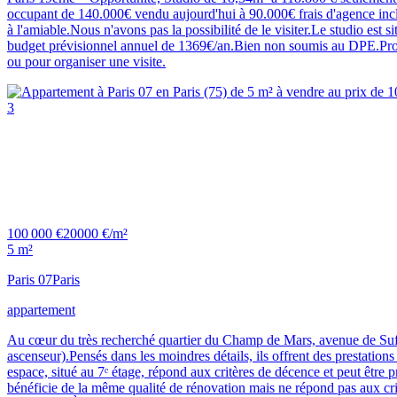
occupant de 140.000€ vendu aujourd'hui à 90.000€ frais d'agence inclus
à l'amiable.Nous n'avons pas la possibilité de le visiter.Le studio est 
budget prévisionnel annuel de 1369€/an.Bien non soumis au DPE.Pro
ou pour organiser une visite.
3
100 000 €
20000 €/m²
5 m²
Paris 07
Paris
appartement
Au cœur du très recherché quartier du Champ de Mars, avenue de Suffr
ascenseur).Pensés dans les moindres détails, ils offrent des prestati
espace, situé au 7ᵉ étage, répond aux critères de décence et peut être p
bénéficie de la même qualité de rénovation mais ne répond pas aux cri