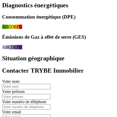
Diagnostics énergétiques
Consommation énergétique (DPE)
A
B
C
D
E
F
G
Émissions de Gaz à effet de serre (GES)
A
B
C
D
E
F
G
Situation géographique
Contacter TRYBE Immobilier
Votre nom
Votre prénom
Votre numéro de téléphone
Votre email