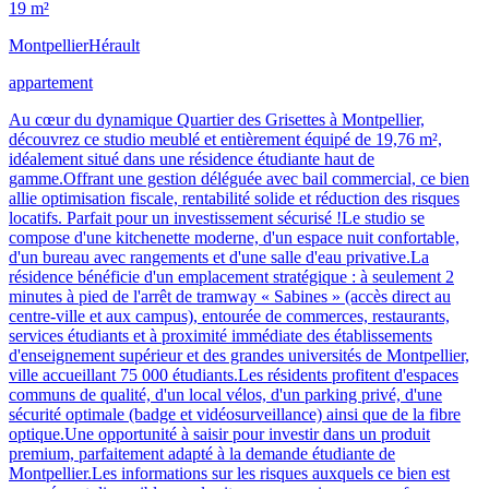
19 m²
Montpellier
Hérault
appartement
Au cœur du dynamique Quartier des Grisettes à Montpellier,
découvrez ce studio meublé et entièrement équipé de 19,76 m²,
idéalement situé dans une résidence étudiante haut de
gamme.Offrant une gestion déléguée avec bail commercial, ce bien
allie optimisation fiscale, rentabilité solide et réduction des risques
locatifs. Parfait pour un investissement sécurisé !Le studio se
compose d'une kitchenette moderne, d'un espace nuit confortable,
d'un bureau avec rangements et d'une salle d'eau privative.La
résidence bénéficie d'un emplacement stratégique : à seulement 2
minutes à pied de l'arrêt de tramway « Sabines » (accès direct au
centre-ville et aux campus), entourée de commerces, restaurants,
services étudiants et à proximité immédiate des établissements
d'enseignement supérieur et des grandes universités de Montpellier,
ville accueillant 75 000 étudiants.Les résidents profitent d'espaces
communs de qualité, d'un local vélos, d'un parking privé, d'une
sécurité optimale (badge et vidéosurveillance) ainsi que de la fibre
optique.Une opportunité à saisir pour investir dans un produit
premium, parfaitement adapté à la demande étudiante de
Montpellier.Les informations sur les risques auxquels ce bien est