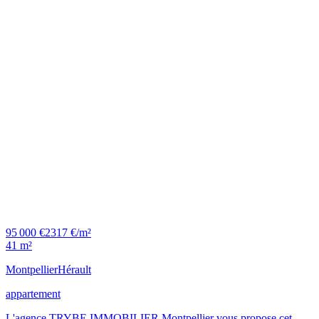
95 000 €
2317 €/m²
41 m²
Montpellier
Hérault
appartement
L'agence TRYBE IMMOBILIER Montpellier vous propose cet