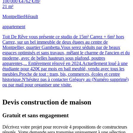
100 000 €
4762 €/m²
21 m²
Montpellier
Hérault
appartement
Toit De Rêve vous présente ce studio de 15m² Carrez + 6m² hors
Carrez, sur un bel immeuble de deux étages au centre de
Montpellier, quartier Gambetta.Vous serez séduits par de beaux
espaces optimisés et sans travaux, mêlant le charme de l'ancien et du
moderne, avec de belles hauteurs sous plafond, poutres
apparentes,... Entièrement rénové en 2024.Actuellement loué à une
étudiante pour 420€ par mois en bail meublé, vendu avec tous les
meubles.Proche de tout : tram, bis, commerces, écoles et centre
historique.N'hésitez pas à contacter Grégory au (Numéro supprimé)
ou par mail pour organiser une visite.
Devis construction de maison
Gratuit et sans engagement
Décrivez votre projet pour recevoir 4 propositions de constructeurs
réputés. Votre demande sera transmise uniquement à une sélection