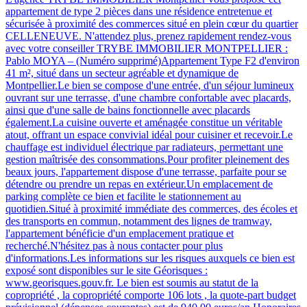
appartement de type 2 pièces dans une résidence entretenue et
sécurisée à proximité des commerces situé en plein cœur du quartier
CELLENEUVE. N'attendez plus, prenez rapidement rendez-vous
avec votre conseiller TRYBE IMMOBILIER MONTPELLIER :
Pablo MOYA – (Numéro supprimé)Appartement Type F2 d'environ
41 m², situé dans un secteur agréable et dynamique de
Montpellier.Le bien se compose d'une entrée, d'un séjour lumineux
ouvrant sur une terrasse, d'une chambre confortable avec placards,
ainsi que d'une salle de bains fonctionnelle avec placards
également.La cuisine ouverte et aménagée constitue un véritable
atout, offrant un espace convivial idéal pour cuisiner et recevoir.Le
chauffage est individuel électrique par radiateurs, permettant une
gestion maîtrisée des consommations.Pour profiter pleinement des
beaux jours, l'appartement dispose d'une terrasse, parfaite pour se
détendre ou prendre un repas en extérieur.Un emplacement de
parking complète ce bien et facilite le stationnement au
quotidien.Situé à proximité immédiate des commerces, des écoles et
des transports en commun, notamment des lignes de tramway,
l'appartement bénéficie d'un emplacement pratique et
recherché.N'hésitez pas à nous contacter pour plus
d'informations.Les informations sur les risques auxquels ce bien est
exposé sont disponibles sur le site Géorisques :
www.georisques.gouv.fr. Le bien est soumis au statut de la
copropriété , la copropriété comporte 106 lots , la quote-part budget