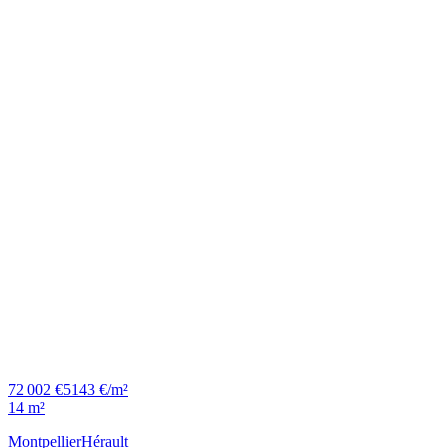
72 002 €
5143 €/m²
14 m²
Montpellier
Hérault