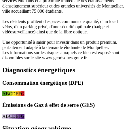
services étudiants et à proximité immédiate des établissements
d'enseignement supérieur et des grandes universités de Montpellier,
ville accueillant 75 000 étudiants.
Les résidents profitent d'espaces communs de qualité, d'un local
vélos, d'un parking privé, d'une sécurité optimale (badge et
vidéosurveillance) ainsi que de la fibre optique.
Une opportunité à saisir pour investir dans un produit premium,
parfaitement adapté à la demande étudiante de Montpellier.
Les informations sur les risques auxquels ce bien est exposé sont
disponibles sur le site www.georisques.gouv.fr
Diagnostics énergétiques
Consommation énergétique (DPE)
A
B
C
D
E
F
G
Émissions de Gaz à effet de serre (GES)
A
B
C
D
E
F
G
Situation géographique