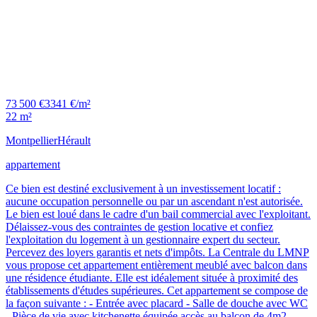
73 500 €
3341 €/m²
22 m²
Montpellier
Hérault
appartement
Ce bien est destiné exclusivement à un investissement locatif :
aucune occupation personnelle ou par un ascendant n'est autorisée.
Le bien est loué dans le cadre d'un bail commercial avec l'exploitant.
Délaissez-vous des contraintes de gestion locative et confiez
l'exploitation du logement à un gestionnaire expert du secteur.
Percevez des loyers garantis et nets d'impôts. La Centrale du LMNP
vous propose cet appartement entièrement meublé avec balcon dans
une résidence étudiante. Elle est idéalement située à proximité des
établissements d'études supérieures. Cet appartement se compose de
la façon suivante : - Entrée avec placard - Salle de douche avec WC
- Pièce de vie avec kitchenette équipée accès au balcon de 4m2