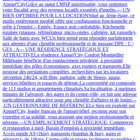
Appart'CityGrâce au statut LMNP amortissable, vous optimisez
votre fiscalité avec des revenus locatifs exonérés d'impôts.--- UN
BIEN OPTIMISÉ POUR LA LOCATIONSitué au 3ème étage, ce
studio entièrement meublé offre une configuration fonctionnelle et
prête à l'emploi :- Entrée- Espace nuit confortable- Kitchenette
équipée (plaques, réfrigérateur, micro-ondes, cafetière, kit vaisselle)-
Salle de bains avec WCUn bien pensé pour répondre parfaitement
aux attentes d'une clientèle professionnelle et de passage.DPE : C |
GES : A--- UNE RÉSIDENCE STRATÉGIQUE ET
ATTRACTIVELa résidence Appart'City Confort Montpellier
Millénaire bénéficie d'un emplacement privilégié, à proximité
immédiate des pôles économiques, axes routiers et transports.Elle
propose des prestations complètes, recherchées par les locataires
:réception 24h/24, wifi fibre, parking, salle de fitness, sauna,
services hôteliers et espaces de détente.La copropriété est composée
de 113 studios et appartements climatisés.Sa localisation, à quelques
minutes de l'aéroport, des gares et du centre-ville, en fait une adresse
particulièrement attractive pour une clientèle d'affaires et de loisirs.--
-UN GESTIONNAIRE DE RÉFÉRENCELe bien est exploité par
Appart'City, leader français de l'appart-hôtel, reconnu pour son
expertise et sa solidité, vous assurant une gestion professionnelle et
pérenne.---UN EMPLACEMENT STRATÉGIQUE- Commerces
et restauration à pied- Bassin d'emplois à proximité immédiate-
Accès rapide A9 (2km), transports (trambus & bus), gares et
aéroport (- de 10km)- Centre-ville et plages facilement accessibles (-