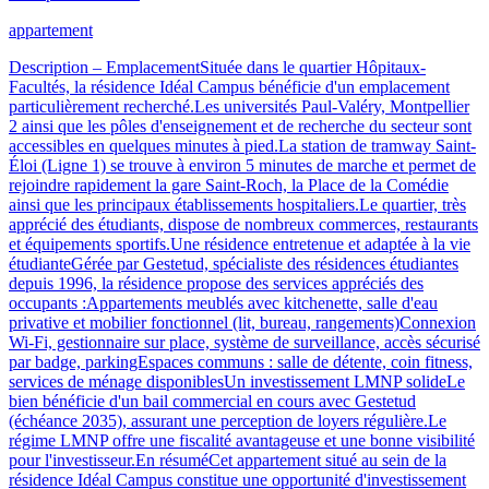
appartement
Description – EmplacementSituée dans le quartier Hôpitaux-
Facultés, la résidence Idéal Campus bénéficie d'un emplacement
particulièrement recherché.Les universités Paul-Valéry, Montpellier
2 ainsi que les pôles d'enseignement et de recherche du secteur sont
accessibles en quelques minutes à pied.La station de tramway Saint-
Éloi (Ligne 1) se trouve à environ 5 minutes de marche et permet de
rejoindre rapidement la gare Saint-Roch, la Place de la Comédie
ainsi que les principaux établissements hospitaliers.Le quartier, très
apprécié des étudiants, dispose de nombreux commerces, restaurants
et équipements sportifs.Une résidence entretenue et adaptée à la vie
étudianteGérée par Gestetud, spécialiste des résidences étudiantes
depuis 1996, la résidence propose des services appréciés des
occupants :Appartements meublés avec kitchenette, salle d'eau
privative et mobilier fonctionnel (lit, bureau, rangements)Connexion
Wi-Fi, gestionnaire sur place, système de surveillance, accès sécurisé
par badge, parkingEspaces communs : salle de détente, coin fitness,
services de ménage disponiblesUn investissement LMNP solideLe
bien bénéficie d'un bail commercial en cours avec Gestetud
(échéance 2035), assurant une perception de loyers régulière.Le
régime LMNP offre une fiscalité avantageuse et une bonne visibilité
pour l'investisseur.En résuméCet appartement situé au sein de la
résidence Idéal Campus constitue une opportunité d'investissement