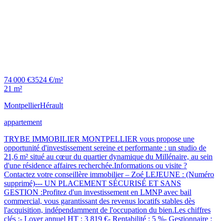
74 000 €
3524 €/m²
21 m²
Montpellier
Hérault
appartement
TRYBE IMMOBILIER MONTPELLIER vous propose une
opportunité d'investissement sereine et performante : un studio de
21,6 m² situé au cœur du quartier dynamique du Millénaire, au sein
d'une résidence affaires recherchée.Informations ou visite ?
Contactez votre conseillère immobilier – Zoé LEJEUNE : (Numéro
supprimé)--- UN PLACEMENT SÉCURISÉ ET SANS
GESTION :Profitez d'un investissement en LMNP avec bail
commercial, vous garantissant des revenus locatifs stables dès
l'acquisition, indépendamment de l'occupation du bien.Les chiffres
clés :- Loyer annuel HT : 3 819 €- Rentabilité : 5 %- Gestionnaire :