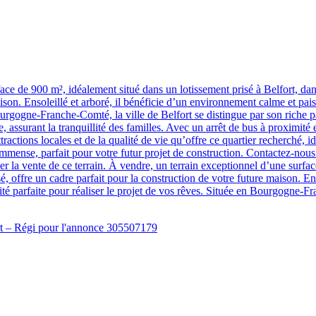
ce de 900 m², idéalement situé dans un lotissement prisé à Belfort, dans
aison. Ensoleillé et arboré, il bénéficie d’un environnement calme et pais
Bourgogne-Franche-Comté, la ville de Belfort se distingue par son riche 
assurant la tranquillité des familles. Avec un arrêt de bus à proximité 
actions locales et de la qualité de vie qu’offre ce quartier recherché, id
immense, parfait pour votre futur projet de construction. Contactez-no
 la vente de ce terrain. À vendre, un terrain exceptionnel d’une surfac
sé, offre un cadre parfait pour la construction de votre future maison. En
ité parfaite pour réaliser le projet de vos rêves. Située en Bourgogne-Fr