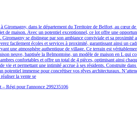
à Giromagny, dans le département du Territoire de Belfort, au cœur de
jet de maison. Avec un potentiel exceptionnel, ce lot offre une opportun
 Giromagny se distingue par son ambiance conviviale et sa proximité avec
erez facilement écoles et services à proximité, garantissant ainsi un cad
rvant une atmosphère authentique de village. Ce terrain est véritableme
aison neuve, baptisée la Belmontoise, un modèle de maison en L qui co
ambres confortables et offre un total de 4 pièces, optimisant ainsi chaq
s de vie et permettant une intimité accrue à ses résidents. Construite 
nt un potentiel immense pour concrétiser vos rêves architecturaux. N’atte
éaliser la vente se