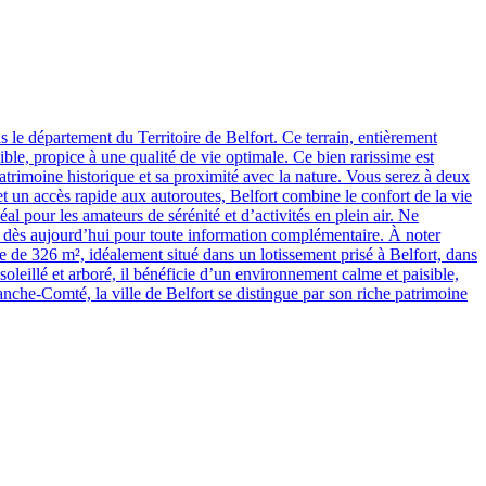
 le département du Territoire de Belfort. Ce terrain, entièrement
ible, propice à une qualité de vie optimale. Ce bien rarissime est
patrimoine historique et sa proximité avec la nature. Vous serez à deux
et un accès rapide aux autoroutes, Belfort combine le confort de la vie
éal pour les amateurs de sérénité et d’activités en plein air. Ne
us dès aujourd’hui pour toute information complémentaire. À noter
e de 326 m², idéalement situé dans un lotissement prisé à Belfort, dans
soleillé et arboré, il bénéficie d’un environnement calme et paisible,
anche-Comté, la ville de Belfort se distingue par son riche patrimoine