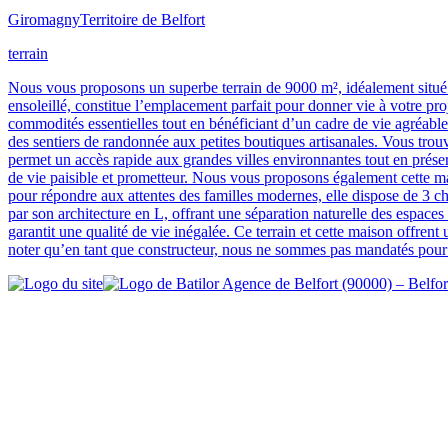
Giromagny
Territoire de Belfort
terrain
Nous vous proposons un superbe terrain de 9000 m², idéalement situé 
ensoleillé, constitue l’emplacement parfait pour donner vie à votre pro
commodités essentielles tout en bénéficiant d’un cadre de vie agréable.
des sentiers de randonnée aux petites boutiques artisanales. Vous trouv
permet un accès rapide aux grandes villes environnantes tout en prése
de vie paisible et prometteur. Nous vous proposons également cette m
pour répondre aux attentes des familles modernes, elle dispose de 3 ch
par son architecture en L, offrant une séparation naturelle des espace
garantit une qualité de vie inégalée. Ce terrain et cette maison offre
noter qu’en tant que constructeur, nous ne sommes pas mandatés pour r