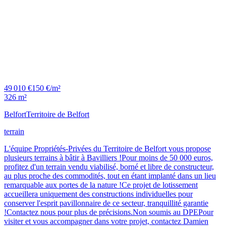
49 010 €
150 €/m²
326 m²
Belfort
Territoire de Belfort
terrain
L'équipe Propriétés-Privées du Territoire de Belfort vous propose
plusieurs terrains à bâtir à Bavilliers !Pour moins de 50 000 euros,
profitez d'un terrain vendu viabilisé, borné et libre de constructeur,
au plus proche des commodités, tout en étant implanté dans un lieu
remarquable aux portes de la nature !Ce projet de lotissement
accueillera uniquement des constructions individuelles pour
conserver l'esprit pavillonnaire de ce secteur, tranquillité garantie
!Contactez nous pour plus de précisions.Non soumis au DPEPour
visiter et vous accompagner dans votre projet, contactez Damien