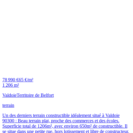
78 990 €
65 €/m²
1 206 m²
Valdoie
Territoire de Belfort
terrain
Un des derniers terrain constructible idéalement situé à Valdoie
90300 : Beau terrain plat, proche des commerces et des écoles.
Superficie total de 1206m², avec environ 650m² de constructible. Il
se situe dans une petite rue, hors lotissement et libre de constructeur.