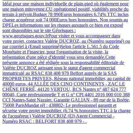
Idéal pour une maison individuelle de plain-pied où également pour
une maison mitoyenne.CU opérationnel positif, viabilités proche du
terrain à prévoir.Budget 78 990Euros honoraires 6.74% TTC inclus
charge acquéreur soit 74 000Euros hors honoraires. Non soumis au
DPELes informations sur les risques auxquels ce bien est exposé
sont disponibles sur le site Géorisques :
www.georisques.gouv.frPour visiter et vous accompagner dans
votre projet, contactez Valérie DUCROZ, au (Numéro supprimé) ou
par courriel à (Email supprimé)Selon l'article L.561.5 du Code
Monétaire et Financier, pour l'organisation de la visite, la
présentation d'une pièce d'identité vous sera demandée.Cette
présente annonce a été rédigée sous la responsabilité éditoriale de
Valérie DUCROZ agissant sous le statut d'agent commercial
immatriculé au RSAC 838 408 979 Belfort auprès de la SAS
PROPRIETES PRIVEES, Réseau national immobilier, au capital de
40000 euros, 44 ALLÉE DES CINQ CONTINENTS - ZAC LE
CHÊNE FERRÉ, 44120 VERTOU, RCS Nantes n° 487 624 777
00040, Carte professionnelle T et G n° CPI 4401 2016 000 010 388
CCI Nantes-Saint Nazaire. Garantie GALIAN - 89 rue de la Boétie,
75008 ParisMandat réf : 438802- Le professionnel garantit et
sécurise votre projet immobilier. (6.74 % honoraires TTC à la charge
de l'acquéreur.) Valérie DUCROZ (EI) Agent Commercial -
Numéro RSAC : BELFORT 838 408 979 - .