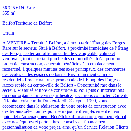
56 925 €
160 €/m²
355 m²
Belfort
Territoire de Belfort
terrain
À VENDRE – Terrain à Belfort, à deux pas de l’Étang des Forges
Rare sur le secteur. Situé à Belfort, à proximité immédiate de l’Étang
des Forges, ce terrain offre un cadre de vie agréable, calme et
verdoyant, tout en restant proche des commodités. Idéal pour un
projet de construction, ce terrain bénéficie d’un emplacement
recherché, à quelques minutes des axes principaux, des commerces,
des écoles et des espaces de loisirs. Environnement calme et
résidentiel - Proche nature et promenade de l’Étang des Forges -
Accès rapide au centre-ville de Belfort - Opportunité rare dans le
secteur. Viabilisé et libre de constructeur. Pour plus d’informations
ou pour organiser une visite, n’hésitez pas à nous contacter. Carré de
l’Habitat, créateur du Duplex-Jardin® depuis 1999, vous
accompagne dans la réalisation de votre projet de construction avec
des terrains sélectionnés pour leur qualité d’emplacement et leur
potentiel d’aménagement. Bénéficiez d’un accompagnement global
avec nos équipes et partenaires : conseils en financement,
personnalisation de votre projet, ainsi qu’un Service Relation Clients