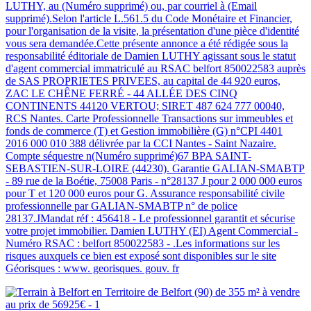
LUTHY, au (Numéro supprimé) ou, par courriel à (Email
supprimé).Selon l'article L.561.5 du Code Monétaire et Financier,
pour l'organisation de la visite, la présentation d'une pièce d'identité
vous sera demandée.Cette présente annonce a été rédigée sous la
responsabilité éditoriale de Damien LUTHY agissant sous le statut
d'agent commercial immatriculé au RSAC belfort 850022583 auprès
de SAS PROPRIETES PRIVEES, au capital de 44 920 euros,
ZAC LE CHÊNE FERRÉ - 44 ALLÉE DES CINQ
CONTINENTS 44120 VERTOU; SIRET 487 624 777 00040,
RCS Nantes. Carte Professionnelle Transactions sur immeubles et
fonds de commerce (T) et Gestion immobilière (G) n°CPI 4401
2016 000 010 388 délivrée par la CCI Nantes - Saint Nazaire.
Compte séquestre n(Numéro supprimé)67 BPA SAINT-
SEBASTIEN-SUR-LOIRE (44230). Garantie GALIAN-SMABTP
- 89 rue de la Boétie, 75008 Paris - n°28137 J pour 2 000 000 euros
pour T et 120 000 euros pour G. Assurance responsabilité civile
professionnelle par GALIAN-SMABTP n° de police
28137.JMandat réf : 456418 - Le professionnel garantit et sécurise
votre projet immobilier. Damien LUTHY (EI) Agent Commercial -
Numéro RSAC : belfort 850022583 - .Les informations sur les
risques auxquels ce bien est exposé sont disponibles sur le site
Géorisques : www. georisques. gouv. fr