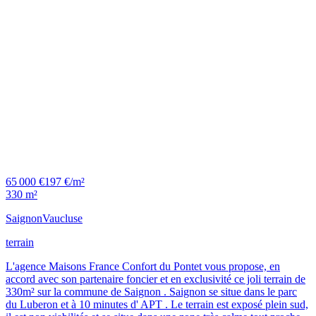
65 000 €
197 €/m²
330 m²
Saignon
Vaucluse
terrain
L'agence Maisons France Confort du Pontet vous propose, en
accord avec son partenaire foncier et en exclusivité ce joli terrain de
330m² sur la commune de Saignon . Saignon se situe dans le parc
du Luberon et à 10 minutes d' APT . Le terrain est exposé plein sud,