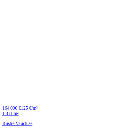
164 000 €
125 €/m²
1 311 m²
Rustrel
Vaucluse