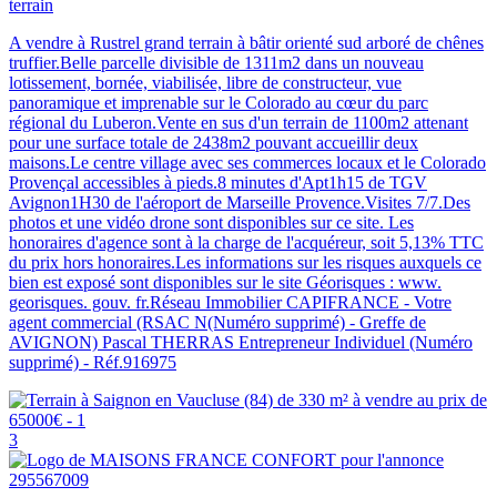
terrain
A vendre à Rustrel grand terrain à bâtir orienté sud arboré de chênes
truffier.Belle parcelle divisible de 1311m2 dans un nouveau
lotissement, bornée, viabilisée, libre de constructeur, vue
panoramique et imprenable sur le Colorado au cœur du parc
régional du Luberon.Vente en sus d'un terrain de 1100m2 attenant
pour une surface totale de 2438m2 pouvant accueillir deux
maisons.Le centre village avec ses commerces locaux et le Colorado
Provençal accessibles à pieds.8 minutes d'Apt1h15 de TGV
Avignon1H30 de l'aéroport de Marseille Provence.Visites 7/7.Des
photos et une vidéo drone sont disponibles sur ce site. Les
honoraires d'agence sont à la charge de l'acquéreur, soit 5,13% TTC
du prix hors honoraires.Les informations sur les risques auxquels ce
bien est exposé sont disponibles sur le site Géorisques : www.
georisques. gouv. fr.Réseau Immobilier CAPIFRANCE - Votre
agent commercial (RSAC N(Numéro supprimé) - Greffe de
AVIGNON) Pascal THERRAS Entrepreneur Individuel (Numéro
supprimé) - Réf.916975
3