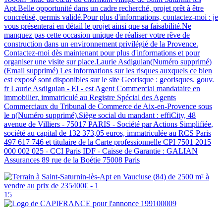
Apt.Belle opportunité dans un cadre recherché, projet prêt à être
concrétisé, permis validé.Pour plus d'informations, contactez-moi : je
vous présenterai en détail le projet ainsi que sa faisabilité.Ne
manquez pas cette occasion unique de réaliser votre rêve de
construction dans un environnement privilégié de la Provence.
Contactez-moi dès maintenant pour plus d'informations et pour
organiser une visite sur place.Laurie Asdiguian(Numéro supprimé)
(Email supprimé) Les informations sur les risques auxquels ce bien
est exposé sont disponibles sur le site Georisque : georisques. gouv.
fr Laurie Asdiguian - EI - est Agent Commercial mandataire en
immobilier, immatriculé au Registre Spécial des Agents
Commerciaux du Tribunal de Commerce de Aix-en-Provence sous
le n(Numéro supprimé).Siège social du mandant : effiCity, 48
avenue de Villiers - 75017 PARIS - Société par Actions Simplifiée,
société au capital de 132 373,05 euros, immatriculée au RCS Paris
497 617 746 et titulaire de la Carte professionnelle CPI 7501 2015
000 002 025 - CCI Paris IDF - Caisse de Garantie : GALIAN
Assurances 89 rue de la Boétie 75008 Paris
15