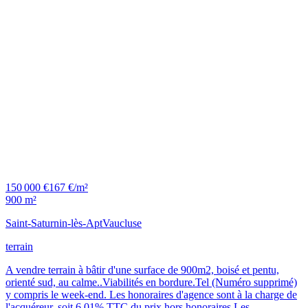
150 000 €
167 €/m²
900 m²
Saint-Saturnin-lès-Apt
Vaucluse
terrain
A vendre terrain à bâtir d'une surface de 900m2, boisé et pentu,
orienté sud, au calme..Viabilités en bordure.Tel (Numéro supprimé)
y compris le week-end. Les honoraires d'agence sont à la charge de
l'acquéreur, soit 6,01% TTC du prix hors honoraires.Les