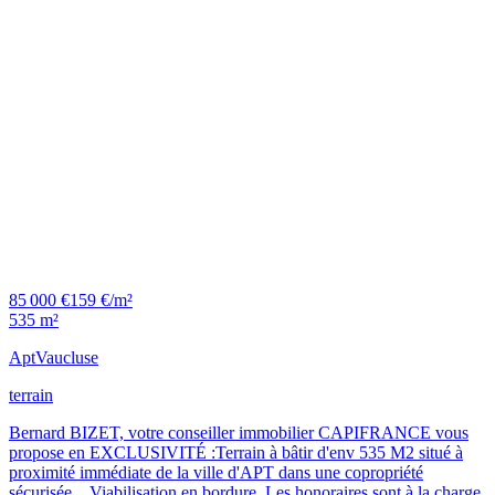
85 000 €
159 €/m²
535 m²
Apt
Vaucluse
terrain
Bernard BIZET, votre conseiller immobilier CAPIFRANCE vous
propose en EXCLUSIVITÉ :Terrain à bâtir d'env 535 M2 situé à
proximité immédiate de la ville d'APT dans une copropriété
sécurisée....Viabilisation en bordure. Les honoraires sont à la charge