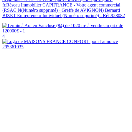
fr.Réseau Immobilier CAPIFRANCE - Votre agent commercial
(RSAC N(Numéro supprimé) - Greffe de AVIGNON) Bernard
BIZET Entrepreneur Individuel (Numéro supprimé) - Réf.928082
4