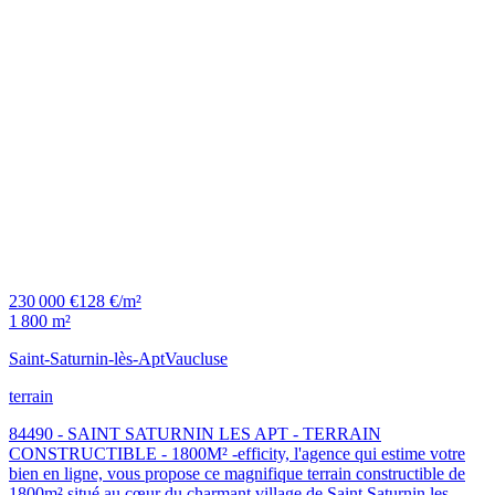
230 000 €
128 €/m²
1 800 m²
Saint-Saturnin-lès-Apt
Vaucluse
terrain
84490 - SAINT SATURNIN LES APT - TERRAIN
CONSTRUCTIBLE - 1800M² -efficity, l'agence qui estime votre
bien en ligne, vous propose ce magnifique terrain constructible de
1800m² situé au cœur du charmant village de Saint Saturnin les