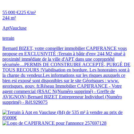
55 000 €
225 €/m²
244 m²
Apt
Vaucluse
terrain
Bernard BIZET, votre conseiller immobilier CAPIFRANCE vous
propose en EXCLUSIVITÉ :Terrain à bâtir d'env 244 M2 situé à
proximité immédiate de la ville d'APT dans une copropriété
sécurisée....PERMIS DE CONSTRUIRE ACCEPTÉ, PURGÉ DE
TOUS RECOURS !Viabilisation en bordure. Les honoraires sont à
la charge du vendeur.Les informations sur les risques auxquels ce
bien est exposé sont disponibles sur le site Géorisques : www.
georisques. gouv. fr.Réseau Immobilier CAPIFRANCE - Votre
agent commercial (RSAC N(Numéro supprimé) - Greffe de
AVIGNON) Bernard BIZET Entrepreneur Individuel (Numéro
supprimé) - Réf.929075