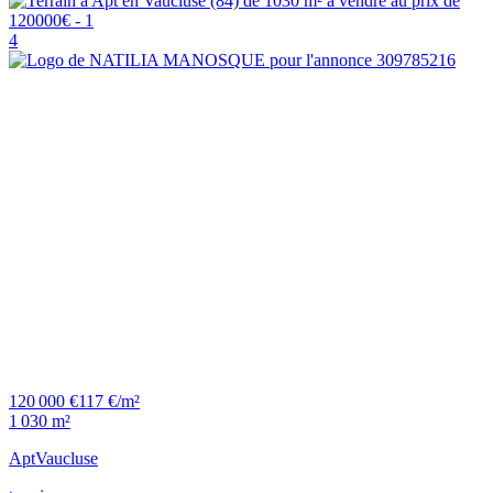
4
120 000 €
117 €/m²
1 030 m²
Apt
Vaucluse