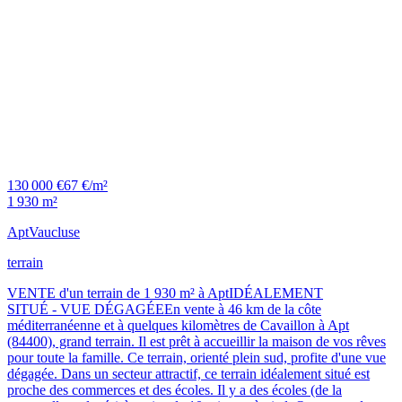
130 000 €
67 €/m²
1 930 m²
Apt
Vaucluse
terrain
VENTE d'un terrain de 1 930 m² à AptIDÉALEMENT
SITUÉ - VUE DÉGAGÉEEn vente à 46 km de la côte
méditerranéenne et à quelques kilomètres de Cavaillon à Apt
(84400), grand terrain. Il est prêt à accueillir la maison de vos rêves
pour toute la famille. Ce terrain, orienté plein sud, profite d'une vue
dégagée. Dans un secteur attractif, ce terrain idéalement situé est
proche des commerces et des écoles. Il y a des écoles (de la