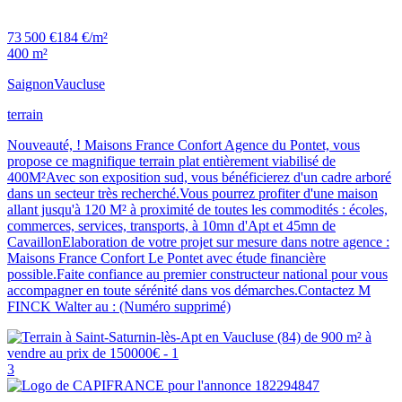
73 500 €
184 €/m²
400 m²
Saignon
Vaucluse
terrain
Nouveauté, ! Maisons France Confort Agence du Pontet, vous
propose ce magnifique terrain plat entièrement viabilisé de
400M²Avec son exposition sud, vous bénéficierez d'un cadre arboré
dans un secteur très recherché.Vous pourrez profiter d'une maison
allant jusqu'à 120 M² à proximité de toutes les commodités : écoles,
commerces, services, transports, à 10mn d'Apt et 45mn de
CavaillonElaboration de votre projet sur mesure dans notre agence :
Maisons France Confort Le Pontet avec étude financière
possible.Faite confiance au premier constructeur national pour vous
accompagner en toute sérénité dans vos démarches.Contactez M
FINCK Walter au : (Numéro supprimé)
3