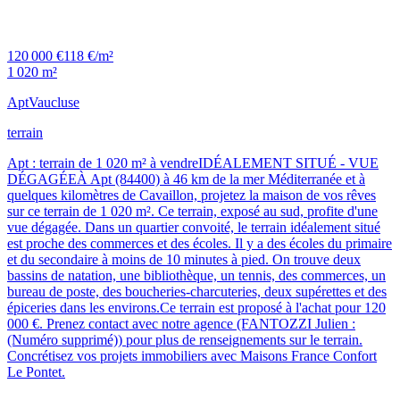
120 000 €
118 €/m²
1 020 m²
Apt
Vaucluse
terrain
Apt : terrain de 1 020 m² à vendreIDÉALEMENT SITUÉ - VUE
DÉGAGÉEÀ Apt (84400) à 46 km de la mer Méditerranée et à
quelques kilomètres de Cavaillon, projetez la maison de vos rêves
sur ce terrain de 1 020 m². Ce terrain, exposé au sud, profite d'une
vue dégagée. Dans un quartier convoité, le terrain idéalement situé
est proche des commerces et des écoles. Il y a des écoles du primaire
et du secondaire à moins de 10 minutes à pied. On trouve deux
bassins de natation, une bibliothèque, un tennis, des commerces, un
bureau de poste, des boucheries-charcuteries, deux supérettes et des
épiceries dans les environs.Ce terrain est proposé à l'achat pour 120
000 €. Prenez contact avec notre agence (FANTOZZI Julien :
(Numéro supprimé)) pour plus de renseignements sur le terrain.
Concrétisez vos projets immobiliers avec Maisons France Confort
Le Pontet.