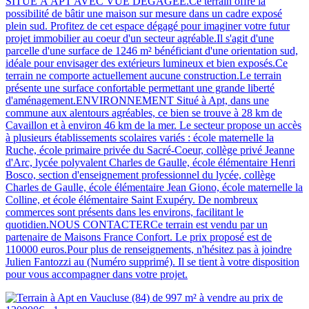
SITUÉ À APT AVEC VUE DÉGAGÉE.Ce terrain offre la
possibilité de bâtir une maison sur mesure dans un cadre exposé
plein sud. Profitez de cet espace dégagé pour imaginer votre futur
projet immobilier au coeur d'un secteur agréable.Il s'agit d'une
parcelle d'une surface de 1246 m² bénéficiant d'une orientation sud,
idéale pour envisager des extérieurs lumineux et bien exposés.Ce
terrain ne comporte actuellement aucune construction.Le terrain
présente une surface confortable permettant une grande liberté
d'aménagement.ENVIRONNEMENT Situé à Apt, dans une
commune aux alentours agréables, ce bien se trouve à 28 km de
Cavaillon et à environ 46 km de la mer. Le secteur propose un accès
à plusieurs établissements scolaires variés : école maternelle la
Ruche, école primaire privée du Sacré-Coeur, collège privé Jeanne
d'Arc, lycée polyvalent Charles de Gaulle, école élémentaire Henri
Bosco, section d'enseignement professionnel du lycée, collège
Charles de Gaulle, école élémentaire Jean Giono, école maternelle la
Colline, et école élémentaire Saint Exupéry. De nombreux
commerces sont présents dans les environs, facilitant le
quotidien.NOUS CONTACTERCe terrain est vendu par un
partenaire de Maisons France Confort. Le prix proposé est de
110000 euros.Pour plus de renseignements, n'hésitez pas à joindre
Julien Fantozzi au (Numéro supprimé). Il se tient à votre disposition
pour vous accompagner dans votre projet.