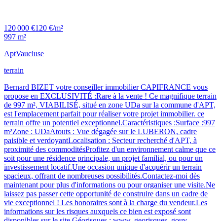
120 000 €
120 €/m²
997 m²
Apt
Vaucluse
terrain
Bernard BIZET votre conseiller immobilier CAPIFRANCE vous
propose en EXCLUSIVITÉ :Rare à la vente ! Ce magnifique terrain
de 997 m², VIABILISÉ, situé en zone UDa sur la commune d'APT,
est l'emplacement parfait pour réaliser votre projet immobilier. ce
terrain offre un potentiel exceptionnel.Caractéristiques :Surface :997
m²Zone : UDaAtouts : Vue dégagée sur le LUBERON, cadre
paisible et verdoyantLocalisation : Secteur recherché d'APT, à
proximité des commoditésProfitez d'un environnement calme que ce
soit pour une résidence principale, un projet familial, ou pour un
investissement locatif.Une occasion unique d'acquérir un terrain
spacieux, offrant de nombreuses possibilités.Contactez-moi dès
maintenant pour plus d'informations ou pour organiser une visite.Ne
laissez pas passer cette opportunité de construire dans un cadre de
vie exceptionnel ! Les honoraires sont à la charge du vendeur.Les
informations sur les risques auxquels ce bien est exposé sont
disponibles sur le site Géorisques : www. georisques. gouv.