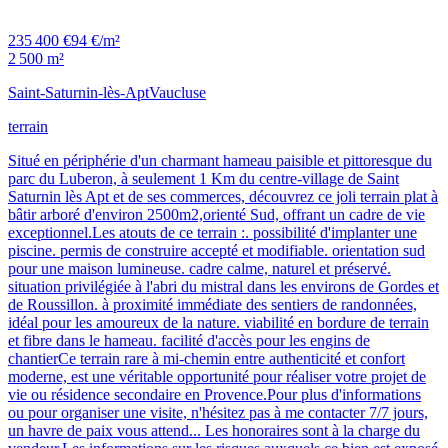
235 400 €
94 €/m²
2 500 m²
Saint-Saturnin-lès-Apt
Vaucluse
terrain
Situé en périphérie d'un charmant hameau paisible et pittoresque du
parc du Luberon, à seulement 1 Km du centre-village de Saint
Saturnin lès Apt et de ses commerces, découvrez ce joli terrain plat à
bâtir arboré d'environ 2500m2,orienté Sud, offrant un cadre de vie
exceptionnel.Les atouts de ce terrain :. possibilité d'implanter une
piscine. permis de construire accepté et modifiable. orientation sud
pour une maison lumineuse. cadre calme, naturel et préservé.
situation privilégiée à l'abri du mistral dans les environs de Gordes et
de Roussillon. à proximité immédiate des sentiers de randonnées,
idéal pour les amoureux de la nature. viabilité en bordure de terrain
et fibre dans le hameau. facilité d'accès pour les engins de
chantierCe terrain rare à mi-chemin entre authenticité et confort
moderne, est une véritable opportunité pour réaliser votre projet de
vie ou résidence secondaire en Provence.Pour plus d'informations
ou pour organiser une visite, n'hésitez pas à me contacter 7/7 jours,
un havre de paix vous attend... Les honoraires sont à la charge du