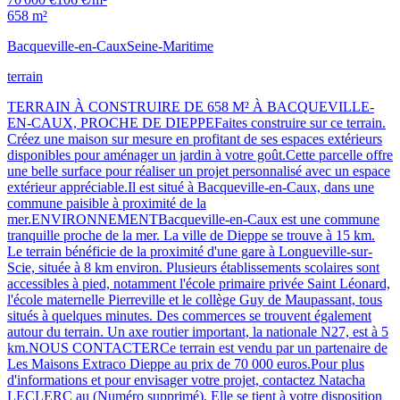
658 m²
Bacqueville-en-Caux
Seine-Maritime
terrain
TERRAIN À CONSTRUIRE DE 658 M² À BACQUEVILLE-
EN-CAUX, PROCHE DE DIEPPEFaites construire sur ce terrain.
Créez une maison sur mesure en profitant de ses espaces extérieurs
disponibles pour aménager un jardin à votre goût.Cette parcelle offre
une belle surface pour réaliser un projet personnalisé avec un espace
extérieur appréciable.Il est situé à Bacqueville-en-Caux, dans une
commune paisible à proximité de la
mer.ENVIRONNEMENTBacqueville-en-Caux est une commune
tranquille proche de la mer. La ville de Dieppe se trouve à 15 km.
Le terrain bénéficie de la proximité d'une gare à Longueville-sur-
Scie, située à 8 km environ. Plusieurs établissements scolaires sont
accessibles à pied, notamment l'école primaire privée Saint Léonard,
l'école maternelle Pierreville et le collège Guy de Maupassant, tous
situés à quelques minutes. Des commerces se trouvent également
autour du terrain. Un axe routier important, la nationale N27, est à 5
km.NOUS CONTACTERCe terrain est vendu par un partenaire de
Les Maisons Extraco Dieppe au prix de 70 000 euros.Pour plus
d'informations et pour envisager votre projet, contactez Natacha
LECLERC au (Numéro supprimé). Elle se tient à votre disposition