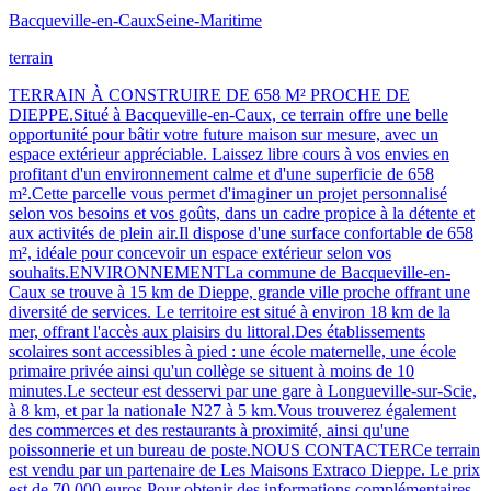
Bacqueville-en-Caux
Seine-Maritime
terrain
TERRAIN À CONSTRUIRE DE 658 M² PROCHE DE
DIEPPE.Situé à Bacqueville-en-Caux, ce terrain offre une belle
opportunité pour bâtir votre future maison sur mesure, avec un
espace extérieur appréciable. Laissez libre cours à vos envies en
profitant d'un environnement calme et d'une superficie de 658
m².Cette parcelle vous permet d'imaginer un projet personnalisé
selon vos besoins et vos goûts, dans un cadre propice à la détente et
aux activités de plein air.Il dispose d'une surface confortable de 658
m², idéale pour concevoir un espace extérieur selon vos
souhaits.ENVIRONNEMENTLa commune de Bacqueville-en-
Caux se trouve à 15 km de Dieppe, grande ville proche offrant une
diversité de services. Le territoire est situé à environ 18 km de la
mer, offrant l'accès aux plaisirs du littoral.Des établissements
scolaires sont accessibles à pied : une école maternelle, une école
primaire privée ainsi qu'un collège se situent à moins de 10
minutes.Le secteur est desservi par une gare à Longueville-sur-Scie,
à 8 km, et par la nationale N27 à 5 km.Vous trouverez également
des commerces et des restaurants à proximité, ainsi qu'une
poissonnerie et un bureau de poste.NOUS CONTACTERCe terrain
est vendu par un partenaire de Les Maisons Extraco Dieppe. Le prix
est de 70 000 euros.Pour obtenir des informations complémentaires