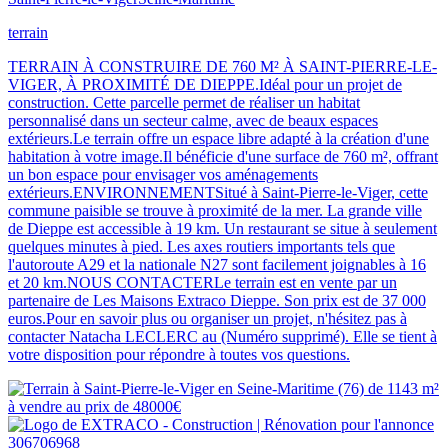
terrain
TERRAIN À CONSTRUIRE DE 760 M² À SAINT-PIERRE-LE-
VIGER, À PROXIMITÉ DE DIEPPE.Idéal pour un projet de
construction. Cette parcelle permet de réaliser un habitat
personnalisé dans un secteur calme, avec de beaux espaces
extérieurs.Le terrain offre un espace libre adapté à la création d'une
habitation à votre image.Il bénéficie d'une surface de 760 m², offrant
un bon espace pour envisager vos aménagements
extérieurs.ENVIRONNEMENTSitué à Saint-Pierre-le-Viger, cette
commune paisible se trouve à proximité de la mer. La grande ville
de Dieppe est accessible à 19 km. Un restaurant se situe à seulement
quelques minutes à pied. Les axes routiers importants tels que
l'autoroute A29 et la nationale N27 sont facilement joignables à 16
et 20 km.NOUS CONTACTERLe terrain est en vente par un
partenaire de Les Maisons Extraco Dieppe. Son prix est de 37 000
euros.Pour en savoir plus ou organiser un projet, n'hésitez pas à
contacter Natacha LECLERC au (Numéro supprimé). Elle se tient à
votre disposition pour répondre à toutes vos questions.