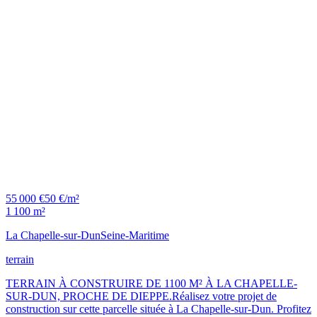
55 000 €
50 €/m²
1 100 m²
La Chapelle-sur-Dun
Seine-Maritime
terrain
TERRAIN À CONSTRUIRE DE 1100 M² À LA CHAPELLE-
SUR-DUN, PROCHE DE DIEPPE.Réalisez votre projet de
construction sur cette parcelle située à La Chapelle-sur-Dun. Profitez