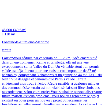
45 000 €
40 €/m²
1 128 m²
Fontaine-le-Dun
Seine-Maritime
terrain
Laissez-vous séduire par ce terrain de 1 128 m², idéalement situé
dans un environnement calme et privilégié, offrant une vue
exceptionnelle sur la Vallée du Dun.Un véritable atout : un permis
valide est déjà obtenu pour une maison contemporaine de 87 m²
habitables, comprenant 3 chambres et un garage de 44 m². Les + du
bien : Vue dégagée et panoramique Permis valide Terrain
entièrement clos Tout-à-l'égout Cadre paisible, à quelques minutes
des commoditésLe terrain est non viabilisé, laissant libre choix des
raccordements selon votre projet.Vous souhaitez personnaliser votre
future maison ?Aucun problème !Vous pourrez reprendre le projet
existant ou opter pour un nouveau projet.Si nécessaire, les
fondations actuelles seront démolies par le vendeur, à sa charge.Une