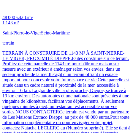
48 000 €
42 €/m²
1 143 m²
Saint-Pierre-le-Viger
Seine-Maritime
terrain
TERRAIN À CONSTRUIRE DE 1143 M² À SAINT-PIERRE-
LE-VIGER, PROXIMITÉ DIEPPE.Faites construire sur ce terrain.
Profitez de cette parcelle de 1143 m² pour bâtir une maison sur
mesure avec un extérieur à aménager selon vos envies, dans un
secteur proche de la mer.Il s'agit d'un terrain offrant un espace
important pour concevoir votre futur espace de vie.Cette parcelle est
située dans un cadre naturel à proximité de la mer, accessible à
environ 16 km. La grande ville la plus proche, Dieppe, se trouve à
19 km environ. Des autoroutes et une nationale sont présentes à une
vingtaine de kilomètres, facilitant vos déplacements. À seulement
quelques minutes à pied, un restaurant est accessible pour vos
sorties.NOUS CONTACTERCe terrain est vendu par un partenaire
de Les Maisons Extraco Dieppe, au prix de 48 000 euros.Pour toute
information complémentaire ou pour envisager votre projet,
contactez Natacha LECLERC au (Numéro supprimé). Elle se tient à