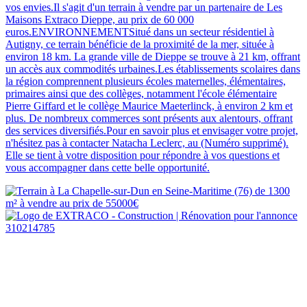
vos envies.Il s'agit d'un terrain à vendre par un partenaire de Les
Maisons Extraco Dieppe, au prix de 60 000
euros.ENVIRONNEMENTSitué dans un secteur résidentiel à
Autigny, ce terrain bénéficie de la proximité de la mer, située à
environ 18 km. La grande ville de Dieppe se trouve à 21 km, offrant
un accès aux commodités urbaines.Les établissements scolaires dans
la région comprennent plusieurs écoles maternelles, élémentaires,
primaires ainsi que des collèges, notamment l'école élémentaire
Pierre Giffard et le collège Maurice Maeterlinck, à environ 2 km et
plus. De nombreux commerces sont présents aux alentours, offrant
des services diversifiés.Pour en savoir plus et envisager votre projet,
n'hésitez pas à contacter Natacha Leclerc, au (Numéro supprimé).
Elle se tient à votre disposition pour répondre à vos questions et
vous accompagner dans cette belle opportunité.