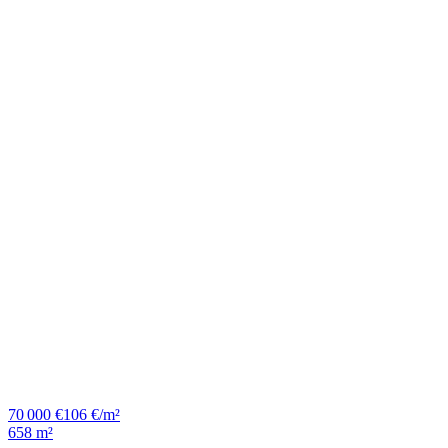
70 000 €
106 €/m²
658 m²