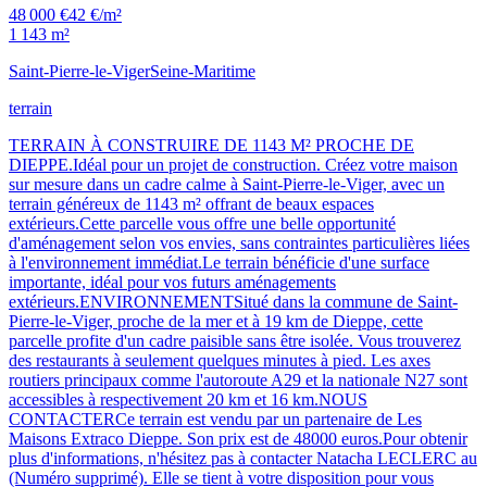
48 000 €
42 €/m²
1 143 m²
Saint-Pierre-le-Viger
Seine-Maritime
terrain
TERRAIN À CONSTRUIRE DE 1143 M² PROCHE DE
DIEPPE.Idéal pour un projet de construction. Créez votre maison
sur mesure dans un cadre calme à Saint-Pierre-le-Viger, avec un
terrain généreux de 1143 m² offrant de beaux espaces
extérieurs.Cette parcelle vous offre une belle opportunité
d'aménagement selon vos envies, sans contraintes particulières liées
à l'environnement immédiat.Le terrain bénéficie d'une surface
importante, idéal pour vos futurs aménagements
extérieurs.ENVIRONNEMENTSitué dans la commune de Saint-
Pierre-le-Viger, proche de la mer et à 19 km de Dieppe, cette
parcelle profite d'un cadre paisible sans être isolée. Vous trouverez
des restaurants à seulement quelques minutes à pied. Les axes
routiers principaux comme l'autoroute A29 et la nationale N27 sont
accessibles à respectivement 20 km et 16 km.NOUS
CONTACTERCe terrain est vendu par un partenaire de Les
Maisons Extraco Dieppe. Son prix est de 48000 euros.Pour obtenir
plus d'informations, n'hésitez pas à contacter Natacha LECLERC au
(Numéro supprimé). Elle se tient à votre disposition pour vous