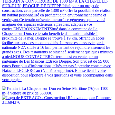
TERRAIN À CONSTRUIRE DE 1300 M² À LA CHAPELLE-
SUR-DUN, PROCHE DE DIEPPE.Idéal pour un projet de
construction, cette parcelle de 1300 m² offre la possibilité de réaliser
un habitat personnalisé en profitant d'un environnement calme et
verdoyant.Ce terrain présente une surface généreuse qui invite à
imaginer des espaces extérieurs agréables, adaptés à vos
envies.ENVIRONNEMENTSitué dans la commune de La
Chapelle-sur-Dun, ce terrain bénéficie d'un cadre paisible à
proximité de la mer. Dieppe se trouve à 19 km, offrant un accès
facilité aux services et commodités. La zone est desservie par la
nationale N27, située à 16 km, permettant de rejoindre aisément les
grands axes. Des restaurants se situent à seulement quelques minutes
à pied.NOUS CONTACTERCe terrain est en vente par un
partenaire de Les Maisons Extraco Dieppe. Son prix est de 55 000
euros.Pour plus d'informations, n'hésitez pas à prendre contact avec
Natacha LECLERC au (Numéro supprimé). Elle se tient à votre
disposition pour répondre à vos questions et vous accompagner dans
votre projet.