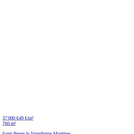
37 000 €
49 €/m²
760 m²
Saint-Pierre-le-Viger
Seine-Maritime