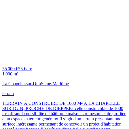
55 000 €
55 €/m²
1 000 m²
La Chapelle-sur-Dun
Seine-Maritime
terrain
TERRAIN À CONSTRUIRE DE 1000 M² À LA CHAPELLE-
SUR-DUN, PROCHE DE DIEPPEParcelle constructible de 1000
m² offrant la possibilité de bâtir une maison sur mesure et de profiter
d'un espace extérieur généreux.Il s'agit d'un terrain présentant une
surface intéressante permettant de concevoir un projet d'habitation