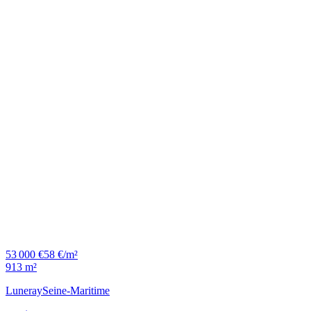
53 000 €
58 €/m²
913 m²
Luneray
Seine-Maritime