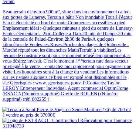
terrain
Beau terrain d'environ 900 m², situé dans un environnement calme,
aux portes de Luneray. Terrain a bâtir Non inondable Tout-à-l'égout
Eau et électricité en bord de route Commerces accessibles à pied
Emplacement idéal :-Quelques minutes a pied du centre de Luneray-
Ecoles élementaire a 2km-Collège a 1km-20 min de Dieppe-20 min
de la centrale de Paluel-Environ 2h30 de Paris-À quelques
kilomètres de Veules-les-Roses-Proche des plages de Quiberville -
Marché réputé tout les dimanches MatinTerrain à viabiliserLes
permis de construire sont pour le moment refusé temporairement, si
vous désirez investir. C'est le moment ! **terrain rare dans secteur
privilégié à la vente -- contactez moi rapidement pour organiser une
visite Les honoraires sont à la charge du vendeur.Les informations
sur les risques auxquels ce bien est exposé sont disponibles sur le
site Géorisques : www. georisques. gouv. fr.Contactez Taylor
LEROY Entrepreneur Individuel, Agent commercial OptimHome
(RSAC N(Numéro supprimé) Greffe de ROUEN) (Numéro
supprimé) (réf. 602255 )