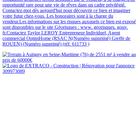
opportunité rare pour une vie de rêves dans un cadre privilégié.
Contactez-moi dès aujourd'hui pour découvrir ce bien et imaginer
votre futur chez-vous. Les honoraires sont à la charge du
vendeur.Les informations sur les risques auxquels ce bien est exposé
sont disponibles sur le site Géorisques : www. georisques. gouv.
fr.Contactez Taylor LEROY Entrepreneur Individuel, Agent
commercial OptimHome (RSAC N(Numéro supprimé) Greffe de
ROUEN) (Numéro supprimé) (réf. 611733 )