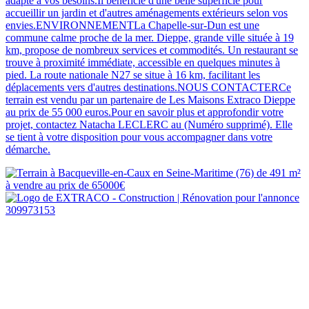
adapté à vos besoins.Il bénéficie d'une belle superficie pour
accueillir un jardin et d'autres aménagements extérieurs selon vos
envies.ENVIRONNEMENTLa Chapelle-sur-Dun est une
commune calme proche de la mer. Dieppe, grande ville située à 19
km, propose de nombreux services et commodités. Un restaurant se
trouve à proximité immédiate, accessible en quelques minutes à
pied. La route nationale N27 se situe à 16 km, facilitant les
déplacements vers d'autres destinations.NOUS CONTACTERCe
terrain est vendu par un partenaire de Les Maisons Extraco Dieppe
au prix de 55 000 euros.Pour en savoir plus et approfondir votre
projet, contactez Natacha LECLERC au (Numéro supprimé). Elle
se tient à votre disposition pour vous accompagner dans votre
démarche.