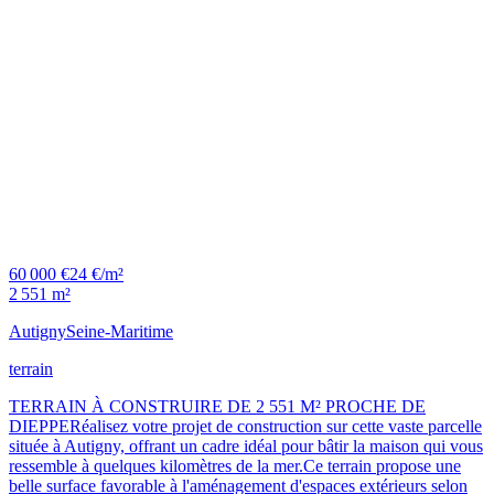
60 000 €
24 €/m²
2 551 m²
Autigny
Seine-Maritime
terrain
TERRAIN À CONSTRUIRE DE 2 551 M² PROCHE DE
DIEPPERéalisez votre projet de construction sur cette vaste parcelle
située à Autigny, offrant un cadre idéal pour bâtir la maison qui vous
ressemble à quelques kilomètres de la mer.Ce terrain propose une
belle surface favorable à l'aménagement d'espaces extérieurs selon