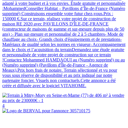
adapté à votre budget et à vos envies. Étude gratuite et personnalisée
:MohammedConseiller Habitat – Pavillons d’Île-de-France (Numéro
supprimé) Construisons ensemble votre futur chez-vous.Prix :
150000 €.Sur ce terrain, réalisez votre projet de construction de
maison RE 2020 avec PAVILLONS D'ÎLE-DE-FRANCE
(constructeur de maisons de gamme et sur-mesure depuis plus de 50
ans) :- Plan sur-mesure et personnalisé de 2 à 5 chambres- Mode de
chauffage au choix- Grands choix d'équipements et de prestations-
Matériaux de qualité selon les normes en vigueur- Accompagnement
dans le choix et l’acquisition du terrainDemandez une étude gratuite
et personnalisée de votre projet de construction sur ce terrain
!Contactez Mohammed HAMDAOUI au (Numéro supprimé) ou au
(Numéro supprimé) (Pavillons d'Île-de-France - Agence de
Meaux).Prix hors frais de notaire. Terrain sélectionné et vu pour
vous sous réserve de disponibilité et au prix indiqué par notre
partenaire foncier. Visuels non contractuels.Cette annonce a été
créée et diffusée avec le logiciel VITAHOME.
4