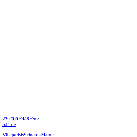
239 000 €
448 €/m²
534 m²
Villeparisis
Seine-et-Marne