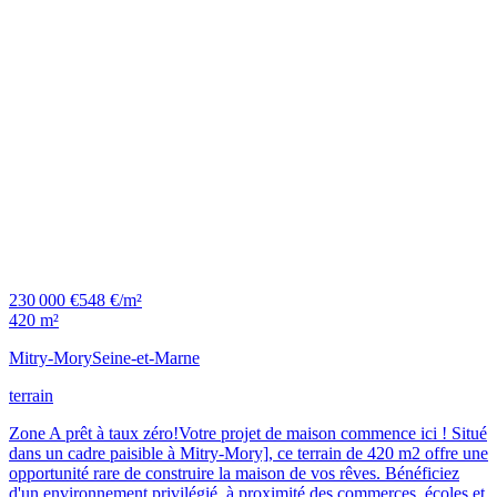
230 000 €
548 €/m²
420 m²
Mitry-Mory
Seine-et-Marne
terrain
Zone A prêt à taux zéro!Votre projet de maison commence ici ! Situé
dans un cadre paisible à Mitry-Mory], ce terrain de 420 m2 offre une
opportunité rare de construire la maison de vos rêves. Bénéficiez
d'un environnement privilégié, à proximité des commerces, écoles et