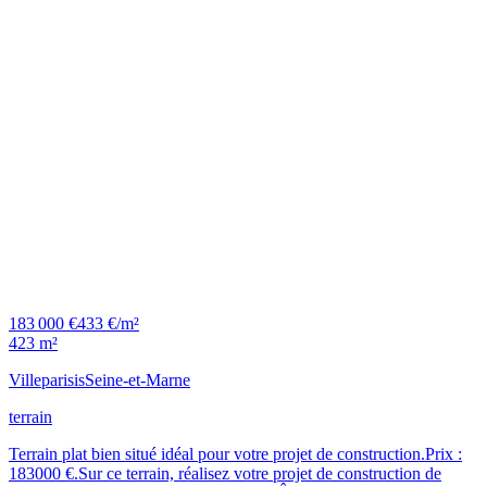
183 000 €
433 €/m²
423 m²
Villeparisis
Seine-et-Marne
terrain
Terrain plat bien situé idéal pour votre projet de construction.Prix :
183000 €.Sur ce terrain, réalisez votre projet de construction de