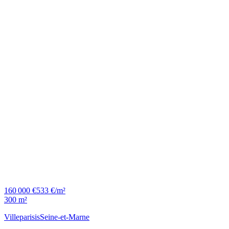
160 000 €
533 €/m²
300 m²
Villeparisis
Seine-et-Marne