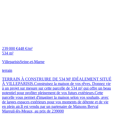
239 000 €
448 €/m²
534 m²
Villeparisis
Seine-et-Marne
terrain
TERRAIN À CONSTRUIRE DE 534 M² IDÉALEMENT SITUÉ
À VILLEPARISIS.Construisez la maison de vos rêves. Donnez vie
à un projet sur mesure sur cette parcelle de 534 m² qui offre un beau
potentiel pour profiter pleinement de vos futurs extérieurs.Cette
parcelle vous permet d'imaginer la maison selon vos souhaits, avec
de larges espaces extérieurs pour vos moments de détente et de vie
en plein air.Il est vendu par un partenaire de Maisons Berval
Mareuil-lès-Meaux, au prix de 239000