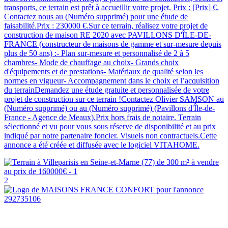
transports, ce terrain est prêt à accueillir votre projet. Prix : [Prix] €.
Contactez nous au (Numéro supprimé) pour une étude de
faisabilité.Prix : 230000 €.Sur ce terrain, réalisez votre projet de
construction de maison RE 2020 avec PAVILLONS D'ÎLE-DE-
FRANCE (constructeur de maisons de gamme et sur-mesure depuis
plus de 50 ans) :- Plan sur-mesure et personnalisé de 2 à 5
chambres- Mode de chauffage au choix- Grands choix
d'équipements et de prestations- Matériaux de qualité selon les
normes en vigueur- Accompagnement dans le choix et l’acquisition
du terrainDemandez une étude gratuite et personnalisée de votre
projet de construction sur ce terrain !Contactez Olivier SAMSON au
(Numéro supprimé) ou au (Numéro supprimé) (Pavillons d'Île-de-
France - Agence de Meaux).Prix hors frais de notaire. Terrain
sélectionné et vu pour vous sous réserve de disponibilité et au prix
indiqué par notre partenaire foncier. Visuels non contractuels.Cette
annonce a été créée et diffusée avec le logiciel VITAHOME.
2