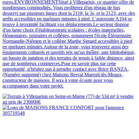
euros.ENVIRONNEMENTSitué à Villeparisis, ce quartier offre de
nombreuses commodités. Vous profiterez d'un réseau de bus
desservi par plusieurs lignes dont la 2118, la 3s, et la 2123, avec des
arrêts accessibles en quelques minutes à pied. L'autoroute A104 se
trouve à proximité facilitant vos déplacements.Le secteur dispose
d'un large choix d'établissements scolaires : écoles maternelles,
élémentaires, primaires et collèges, notamment l'école Élémentaire
Normandie-Niémen et le collège Marthe Simard accessibles à pied
en quelques minutes.Autour de la zone, vous trouverez aussi des
équipements culturels et sportifs tels qu'un théâtre, une bibliothèque,
un bassin de natation et des terrains de tennis à faible distance, ainsi
que de nombreux commerces.Pour en savoir plus sur cette
opportunité, n'hésitez pas à prendre contact avec Brice BANZA,
(Numéro supprimé) chez Maisons Berval Mareuil-lès-Meaux,
constructeur de maisons. Il sera à votre écoute pour vous
accompagner dans votre projet.