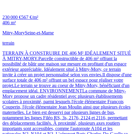
230 000 €
567 €/m²
406 m²
Mitry-Mory
Seine-et-Marne
terrain
TERRAIN À CONSTRUIRE DE 406 M² IDÉALEMENT SITUÉ
À MITRY-MORY.Parcelle constructible de 406 m² offrant la
possibilité de bâtir une maison sur mesure en profitant d'un espace
extérieur appréciable. Idéalement situé à Mitry-Mory, ce terrain
invite à créer un projet personnalisé selon vos envies.Il dispose d'une
surface totale de 406 m² offrant un bel espace pour réaliser votre
projet.Le terrain se trouve au coeur de Mitry-Mory, bénéficiant d'un
emplacement idéal. ENVIRONNEMENTLa commune de Mitry-
Mory propose un cadre résidentiel avec plusieurs établissements
scolaires à proximité, parmi lesquels l'école élémentaire François
Couperin, l'école élémentaire Jean Moulin ainsi que plusieurs écoles
maternelles. Le bien est desservi par plusieurs lignes de bus,
notamment les lignes Filéo RS, 3s, 2176, 2124 et 2116, permettant
des déplacements facilités. À proximité, plusieurs axes routiers
importants sont accessibles, comme l'autoroute A104 et les
nationales N2, N104 et N3. L'aéroport Paris-Charles-De-Gaulle se