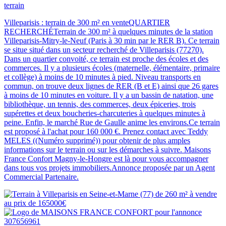
terrain
Villeparisis : terrain de 300 m² en venteQUARTIER
RECHERCHÉTerrain de 300 m² à quelques minutes de la station
Villeparisis-Mitry-le-Neuf (Paris à 30 min par le RER B). Ce terrain
se situe situé dans un secteur recherché de Villeparisis (77270).
Dans un quartier convoité, ce terrain est proche des écoles et des
commerces. Il y a plusieurs écoles (maternelle, élémentaire, primaire
et collège) à moins de 10 minutes à pied. Niveau transports en
commun, on trouve deux lignes de RER (B et E) ainsi que 26 gares
à moins de 10 minutes en voiture. Il y a un bassin de natation, une
bibliothèque, un tennis, des commerces, deux épiceries, trois
supérettes et deux boucheries-charcuteries à quelques minutes à
peine. Enfin, le marché Rue de Gaulle anime les environs.Ce terrain
est proposé à l'achat pour 160 000 €. Prenez contact avec Teddy
MELES ((Numéro supprimé)) pour obtenir de plus amples
informations sur le terrain ou sur les démarches à suivre. Maisons
France Confort Magny-le-Hongre est là pour vous accompagner
dans tous vos projets immobiliers.Annonce proposée par un Agent
Commercial Partenaire.