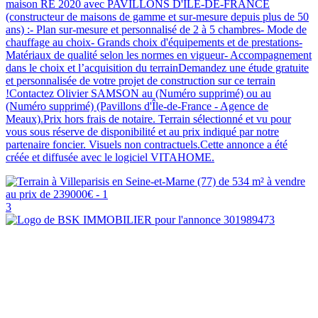
maison RE 2020 avec PAVILLONS D'ÎLE-DE-FRANCE
(constructeur de maisons de gamme et sur-mesure depuis plus de 50
ans) :- Plan sur-mesure et personnalisé de 2 à 5 chambres- Mode de
chauffage au choix- Grands choix d'équipements et de prestations-
Matériaux de qualité selon les normes en vigueur- Accompagnement
dans le choix et l’acquisition du terrainDemandez une étude gratuite
et personnalisée de votre projet de construction sur ce terrain
!Contactez Olivier SAMSON au (Numéro supprimé) ou au
(Numéro supprimé) (Pavillons d'Île-de-France - Agence de
Meaux).Prix hors frais de notaire. Terrain sélectionné et vu pour
vous sous réserve de disponibilité et au prix indiqué par notre
partenaire foncier. Visuels non contractuels.Cette annonce a été
créée et diffusée avec le logiciel VITAHOME.
3