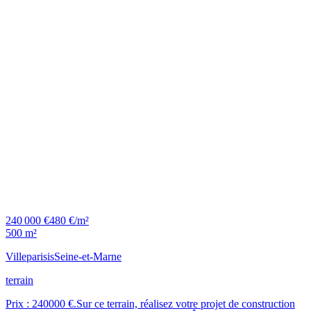
240 000 €
480 €/m²
500 m²
Villeparisis
Seine-et-Marne
terrain
Prix : 240000 €.Sur ce terrain, réalisez votre projet de construction