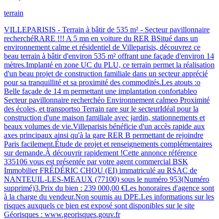
terrain
VILLEPARISIS - Terrain à bâtir de 535 m² - Secteur pavillonnaire
recherchéRARE !!! A 5 mn en voiture du RER BSitué dans un
environnement calme et résidentiel de Villeparisis, découvrez ce
beau terrain à bâtir d'environ 535 m² offrant une façade d'environ 14
mètres.Implanté en zone UC du PLU, ce terrain permet la réalisation
d'un beau projet de construction familiale dans un secteur apprécié
pour sa tranquillité et sa proximité des commodités.Les atouts :o
Belle façade de 14 m permettant une implantation confortableo
Secteur pavillonnaire recherchéo Environnement calmeo Proximité
des écoles, et transportso Terrain rare sur le secteurIdéal pour la
construction d'une maison familiale avec jardin, stationnements et
beaux volumes de vie.Villeparisis bénéficie d'un accès rapide aux
axes principaux ainsi qu'à la gare RER B permettant de rejoindre
Paris facilement.Étude de projet et renseignements complémentaires
sur demande.À découvrir rapidement !Cette annonce référence
335106 vous est présentée par votre agent commercial BSK
Immobilier FRÉDÉRIC CHOU (EI) immatriculé au RSAC de
NANTEUIL-LES-MEAUX (77100) sous le numéro 953(Numéro
supprimé)3.Prix du bien : 239 000,00 €Les honoraires d'agence sont
à la charge du vendeur.Non soumis au DPE.Les informations sur les
risques auxquels ce bien est exposé sont disponibles sur le site
Géorisques : www.georisques.gouv.fr