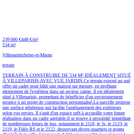
239 000 €
448 €/m²
534 m²
Villeparisis
Seine-et-Marne
terrain
TERRAIN À CONSTRUIRE DE 534 M² IDÉALEMENT SITUÉ
À VILLEPARISIS AVEC VUE JARDIN.Ce terrain exposé au sud
offre un cadre pour bâtir une maison sur mesure, en profitant
pleinement de l'extérieur dans un secteur calme. Il est idéalement
situé à Villeparisis, permettant de bénéficier d'un environnement
propice à un projet de construction personnalisé.La parcelle propose
une surface généreuse qui facilite l'aménagement des extérieurs
selon vos envies. Il s'agit d'un espace prêt à accueillir votre future
réalisation dans un cadre agréable.Il se trouve à proximité immédiate
de nombreuses lignes de bus, notamment le 2118, le 3s, le 2123, le
2119, le Filéo RS et le 2122, desservant divers quartiers et points