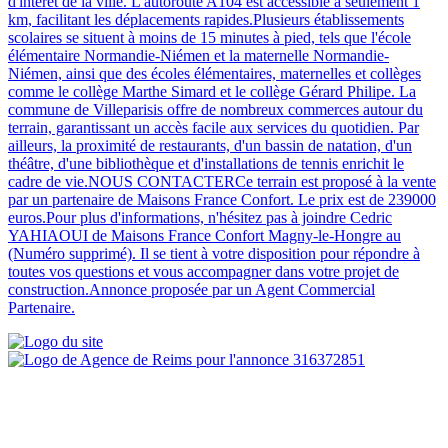
d'intérêt de la ville. L'autoroute A104 est accessible à seulement 1
km, facilitant les déplacements rapides.Plusieurs établissements
scolaires se situent à moins de 15 minutes à pied, tels que l'école
élémentaire Normandie-Niémen et la maternelle Normandie-
Niémen, ainsi que des écoles élémentaires, maternelles et collèges
comme le collège Marthe Simard et le collège Gérard Philipe. La
commune de Villeparisis offre de nombreux commerces autour du
terrain, garantissant un accès facile aux services du quotidien. Par
ailleurs, la proximité de restaurants, d'un bassin de natation, d'un
théâtre, d'une bibliothèque et d'installations de tennis enrichit le
cadre de vie.NOUS CONTACTERCe terrain est proposé à la vente
par un partenaire de Maisons France Confort. Le prix est de 239000
euros.Pour plus d'informations, n'hésitez pas à joindre Cedric
YAHIAOUI de Maisons France Confort Magny-le-Hongre au
(Numéro supprimé). Il se tient à votre disposition pour répondre à
toutes vos questions et vous accompagner dans votre projet de
construction.Annonce proposée par un Agent Commercial
Partenaire.