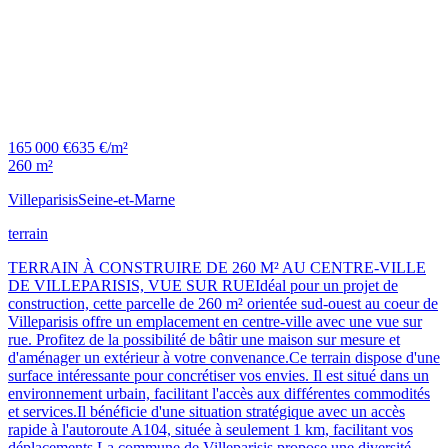
165 000 €
635 €/m²
260 m²
Villeparisis
Seine-et-Marne
terrain
TERRAIN À CONSTRUIRE DE 260 M² AU CENTRE-VILLE
DE VILLEPARISIS, VUE SUR RUEIdéal pour un projet de
construction, cette parcelle de 260 m² orientée sud-ouest au coeur de
Villeparisis offre un emplacement en centre-ville avec une vue sur
rue. Profitez de la possibilité de bâtir une maison sur mesure et
d'aménager un extérieur à votre convenance.Ce terrain dispose d'une
surface intéressante pour concrétiser vos envies. Il est situé dans un
environnement urbain, facilitant l'accès aux différentes commodités
et services.Il bénéficie d'une situation stratégique avec un accès
rapide à l'autoroute A104, située à seulement 1 km, facilitant vos
déplacements.La commune de Villeparisis propose une diversité