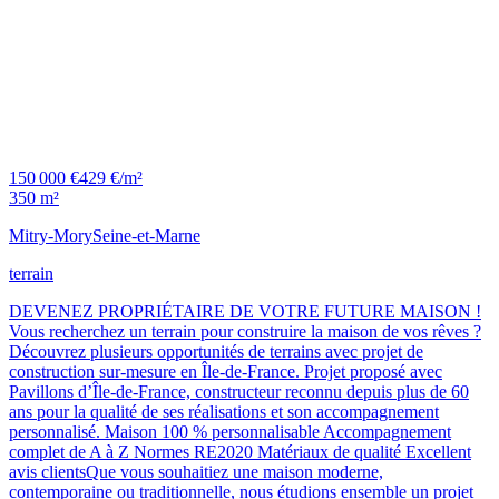
150 000 €
429 €/m²
350 m²
Mitry-Mory
Seine-et-Marne
terrain
DEVENEZ PROPRIÉTAIRE DE VOTRE FUTURE MAISON !
Vous recherchez un terrain pour construire la maison de vos rêves ?
Découvrez plusieurs opportunités de terrains avec projet de
construction sur-mesure en Île-de-France. Projet proposé avec
Pavillons d’Île-de-France, constructeur reconnu depuis plus de 60
ans pour la qualité de ses réalisations et son accompagnement
personnalisé. Maison 100 % personnalisable Accompagnement
complet de A à Z Normes RE2020 Matériaux de qualité Excellent
avis clientsQue vous souhaitiez une maison moderne,
contemporaine ou traditionnelle, nous étudions ensemble un projet