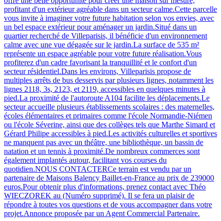
offre une belle opportunité pour créer une maison sur mesure,
profitant d'un extérieur agréable dans un secteur calme.Cette parcelle
vous invite à imaginer votre future habitation selon vos envies, avec
un bel espace extérieur pour aménager un jardin.Situé dans un
quartier recherché de Villeparisis, il bénéficie d'un environnement
calme avec une vue dégagée sur le jardin.La surface de 535 m²
représente un espace agréable pour votre future réalisation.Vous
profiterez d'un cadre favorisant la tranquillité et le confort d'un
secteur résidentiel.Dans les environs, Villeparisis propose de
multiples arrêts de bus desservis par plusieurs lignes, notamment les
lignes 2118, 3s, 2123, et 2119, accessibles en quelques minutes à
pied.La proximité de l'autoroute A104 facilite les déplacements.Le
secteur accueille plusieurs établissements scolaires : des maternelles,
écoles élémentaires et primaires comme l'école Normandie-Niémen
ou l'école Séverine, ainsi que des collèges tels que Marthe Simard et
Gérard Philipe accessibles à pied.Les activités culturelles et sportives
ne manquent pas avec un théâtre, une bibliothèque, un bassin de
natation et un tennis à proximité.De nombreux commerces sont
également implantés autour, facilitant vos courses du
quotidien.NOUS CONTACTERCe terrain est vendu par un
partenaire de Maisons Balency Baillet-en-France au prix de 239000
euros.Pour obtenir plus d'informations, prenez contact avec Théo
WIECZOREK au (Numéro supprimé). Il se fera un plaisir de
répondre à toutes vos questions et de vous accompagner dans votre
projet.Annonce proposée par un Agent Commercial Partenaire.