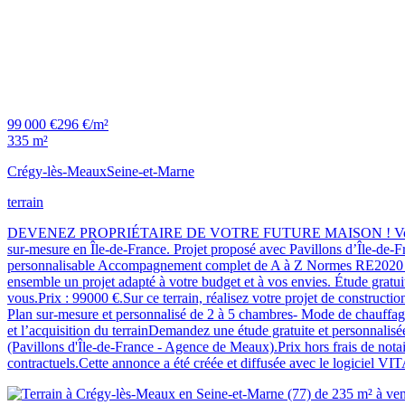
99 000 €
296 €/m²
335 m²
Crégy-lès-Meaux
Seine-et-Marne
terrain
DEVENEZ PROPRIÉTAIRE DE VOTRE FUTURE MAISON ! Vous recherchez 
sur-mesure en Île-de-France. Projet proposé avec Pavillons d’Île-de-
personnalisable Accompagnement complet de A à Z Normes RE2020 Maté
ensemble un projet adapté à votre budget et à vos envies. Étude grat
vous.Prix : 99000 €.Sur ce terrain, réalisez votre projet de cons
Plan sur-mesure et personnalisé de 2 à 5 chambres- Mode de chauffag
et l’acquisition du terrainDemandez une étude gratuite et personn
(Pavillons d'Île-de-France - Agence de Meaux).Prix hors frais de notair
contractuels.Cette annonce a été créée et diffusée avec le logiciel