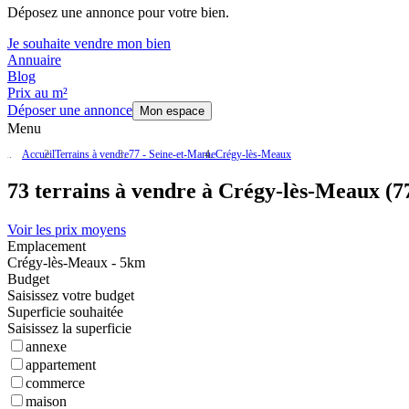
Déposez une annonce pour votre bien.
Je souhaite vendre mon bien
Annuaire
Blog
Prix au m²
Déposer une annonce
Mon espace
Menu
Accueil
Terrains à vendre
77 - Seine-et-Marne
Crégy-lès-Meaux
73 terrains à vendre à Crégy-lès-Meaux (7
Voir les prix moyens
Emplacement
Crégy-lès-Meaux - 5km
Budget
Saisissez votre budget
Superficie souhaitée
Saisissez la superficie
annexe
appartement
commerce
maison