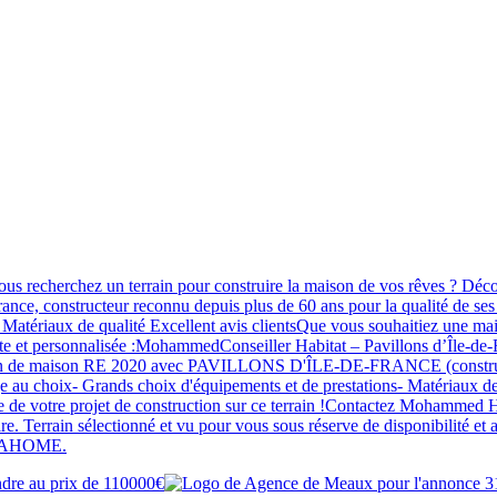
un terrain pour construire la maison de vos rêves ? Découvrez pl
France, constructeur reconnu depuis plus de 60 ans pour la qualité de 
riaux de qualité Excellent avis clientsQue vous souhaitiez une mais
uite et personnalisée :MohammedConseiller Habitat – Pavillons d’Île-d
truction de maison RE 2020 avec PAVILLONS D'ÎLE-DE-FRANCE (construc
e au choix- Grands choix d'équipements et de prestations- Matériaux d
alisée de votre projet de construction sur ce terrain !Contactez Mo
e. Terrain sélectionné et vu pour vous sous réserve de disponibilité et a
 VITAHOME.