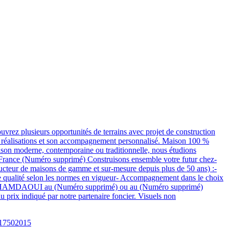
usieurs opportunités de terrains avec projet de construction
ses réalisations et son accompagnement personnalisé. Maison 100 %
on moderne, contemporaine ou traditionnelle, nous étudions
e-France (Numéro supprimé) Construisons ensemble votre futur chez-
teur de maisons de gamme et sur-mesure depuis plus de 50 ans) :-
e qualité selon les normes en vigueur- Accompagnement dans le choix
hammed HAMDAOUI au (Numéro supprimé) ou au (Numéro supprimé)
u prix indiqué par notre partenaire foncier. Visuels non