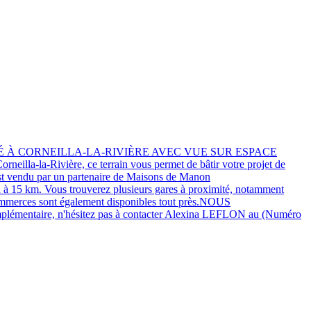
É À CORNEILLA-LA-RIVIÈRE AVEC VUE SUR ESPACE
neilla-la-Rivière, ce terrain vous permet de bâtir votre projet de
 est vendu par un partenaire de Maisons de Manon
à 15 km. Vous trouverez plusieurs gares à proximité, notamment
s commerces sont également disponibles tout près.NOUS
plémentaire, n'hésitez pas à contacter Alexina LEFLON au (Numéro