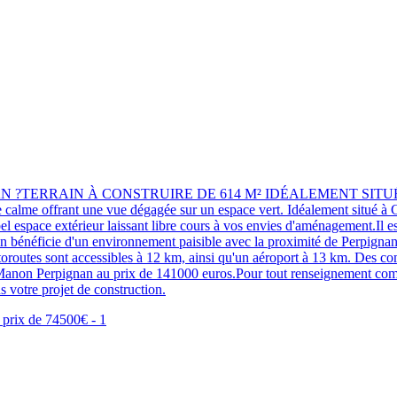
N ?TERRAIN À CONSTRUIRE DE 614 M² IDÉALEMENT SITU
alme offrant une vue dégagée sur un espace vert. Idéalement situé à Cor
bel espace extérieur laissant libre cours à vos envies d'aménagement.Il
néficie d'un environnement paisible avec la proximité de Perpignan 
 autoroutes sont accessibles à 12 km, ainsi qu'un aéroport à 13 km. De
non Perpignan au prix de 141000 euros.Pour tout renseignement com
 votre projet de construction.