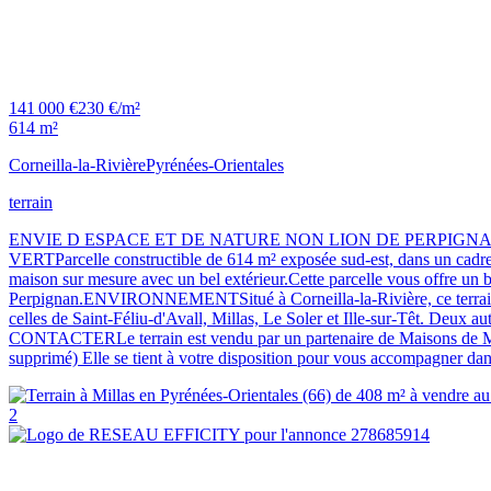
141 000 €
230 €/m²
614 m²
Corneilla-la-Rivière
Pyrénées-Orientales
terrain
ENVIE D ESPACE ET DE NATURE NON LION DE PERPIGNA
VERTParcelle constructible de 614 m² exposée sud-est, dans un cadre c
maison sur mesure avec un bel extérieur.Cette parcelle vous offre un 
Perpignan.ENVIRONNEMENTSitué à Corneilla-la-Rivière, ce terrain bé
celles de Saint-Féliu-d'Avall, Millas, Le Soler et Ille-sur-Têt. Deux
CONTACTERLe terrain est vendu par un partenaire de Maisons de Ma
supprimé) Elle se tient à votre disposition pour vous accompagner dans
2