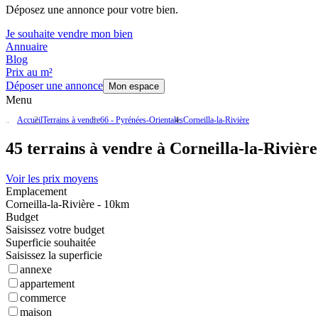
Déposez une annonce pour votre bien.
Je souhaite vendre mon bien
Annuaire
Blog
Prix au m²
Déposer une annonce
Mon espace
Menu
Accueil
Terrains à vendre
66 - Pyrénées-Orientales
Corneilla-la-Rivière
45 terrains à vendre à Corneilla-la-Rivière
Voir les prix moyens
Emplacement
Corneilla-la-Rivière - 10km
Budget
Saisissez votre budget
Superficie souhaitée
Saisissez la superficie
annexe
appartement
commerce
maison