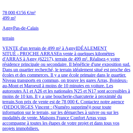
78 000 €
156 €/m²
499 m²
Agny
Pas-de-Calais
terrain
VENTE d'un terrain de 499 m² à AgnyIDÉALEMENT
SITUÉ - PROCHE ARRASEn vente à quelques kilomètres
d'ARRAS à Agny (62217), terrain de 499 m². Réalisez-y votre
résidence principale ou secondaire. Il bénéficie d'une exposition sud.
Dans un quartier recherché, le terrain idéalement situé est proche des
écoles et des commerces. Il y a une école primaire dans le quartier.
Niveau transports en commun, on trouve les gares Arras, Boisleux-
au-Mont et Maroeuil à moins de 10 minutes en voiture. Les
autoroutes A1 et A26 et les nationales N25 et N17 sont accessibles à
moins de 10 km. Il y a une boucherie-charcuterie à proximité du
terrain.Son prix de vente est de 78 000 €. Contactez notre agence
(DEDOURGES Vincent : (Numéro supprimé)) pour toute
information sur le terrain, sur les démarches à suivre ou sur les
modalités de vente. Maisons France Confort Arras vous
accompagne à toutes les étapes de votre projet et dans tous vos
projets immobiliers.