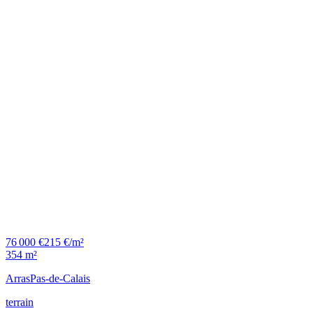
76 000 €
215 €/m²
354 m²
Arras
Pas-de-Calais
terrain