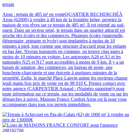
terrain
Arras : terrain de 485 m² en venteQUARTIER RECHERCHÉÀ
Arras (62000) à vendre à 49 km de la frontière belge, projetez la
maison de vos rêves sur ce terrain de 485 m². Il est orienté au sud-
ouest. Dans un secteur prisé, le terrain dans un quartier attractif est
proche des écoles et des commerces. Plusieurs écoles (maternelle,
élémentaire, primaire et lycée) sont implantées à moins de 10
minutes à pied, tout comme une structure d'accueil pour les enfants
en bas âge. Niveau transports en commun, on trouve cinq gares à
moins de 10 minutes en voiture. Les autoroutes A26 et A1 et les
nationales N25 et N17 sont accessibles à moins de 9 km. Il y a un
bassin de natation, des commerces, un bureau de poste, une
boucherie-charcuterie et une épicerie à quelques minutes de la
propriété. Enfin, le marché Place Lanvin anime les environs chaque
jeudi matin.Son prix de vente est de 98 010 €. Prenez contact avec
notre agence (CARPENTIER Arnaud : (Numéro supprimé)) pour
toute information sur ce terrain, sur les modalités de vente ou sur les
démarches à suivre. Maisons France Confort Arras est là pour vous
accompagner dans tous vos projets immobiliers.