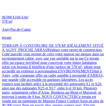
96 000 €
166 €/m²
578 m²
Agny
Pas-de-Calais
terrain
TERRAIN À CONSTRUIRE DE 578 M² IDÉALEMENT SITUÉ
À AGNY, PROCHE ARRASRéalisez votre projet de construction.
Cette parcelle vous permet de créer votre maison sur mesure dans un
environnement calme, avec une vue agréable sur la rue.Ce terrain
offre un espace privilégié pour concevoir votre future habitation
selon vos besoins.Il bénéficie d'une surface de 578 m², idéale pour
accueillir un extérieur à personnaliser.ENVIRONNEMENTSitué à
Agny, cette commune offre un cadre paisible à proximité d'ARRAS,
une grande ville accessible en quelques kilomètres. Les accès
routiers sont facilités grâce à la proximité des autoroutes A1 et A26,
ainsi que des nationales N25 et N17, entre 6 et 10 km. Plusieurs
gares, notamment celles d'Arras, Boisleux-au-Mont et Maroeuil, se
trouvent à moins de 9 km. NOUS CONTACTERCe terrain est
vendu par un partenaire de Maisons France Confort Arras au prix de
96 000 euros.Pour en savoir plus, prenez contact avec Vincent