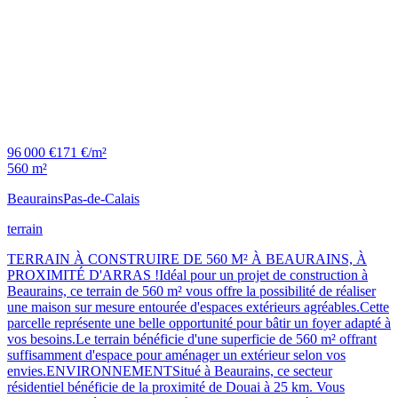
96 000 €
171 €/m²
560 m²
Beaurains
Pas-de-Calais
terrain
TERRAIN À CONSTRUIRE DE 560 M² À BEAURAINS, À
PROXIMITÉ D'ARRAS !Idéal pour un projet de construction à
Beaurains, ce terrain de 560 m² vous offre la possibilité de réaliser
une maison sur mesure entourée d'espaces extérieurs agréables.Cette
parcelle représente une belle opportunité pour bâtir un foyer adapté à
vos besoins.Le terrain bénéficie d'une superficie de 560 m² offrant
suffisamment d'espace pour aménager un extérieur selon vos
envies.ENVIRONNEMENTSitué à Beaurains, ce secteur
résidentiel bénéficie de la proximité de Douai à 25 km. Vous