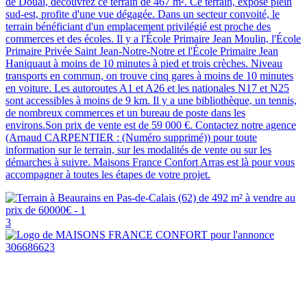
de Douai, découvrez ce terrain de 467 m². Ce terrain, exposé plein
sud-est, profite d'une vue dégagée. Dans un secteur convoité, le
terrain bénéficiant d'un emplacement privilégié est proche des
commerces et des écoles. Il y a l'École Primaire Jean Moulin, l'École
Primaire Privée Saint Jean-Notre-Notre et l'École Primaire Jean
Haniquaut à moins de 10 minutes à pied et trois crèches. Niveau
transports en commun, on trouve cinq gares à moins de 10 minutes
en voiture. Les autoroutes A1 et A26 et les nationales N17 et N25
sont accessibles à moins de 9 km. Il y a une bibliothèque, un tennis,
de nombreux commerces et un bureau de poste dans les
environs.Son prix de vente est de 59 000 €. Contactez notre agence
(Arnaud CARPENTIER : (Numéro supprimé)) pour toute
information sur le terrain, sur les modalités de vente ou sur les
démarches à suivre. Maisons France Confort Arras est là pour vous
accompagner à toutes les étapes de votre projet.
3