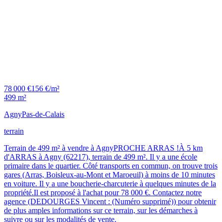
78 000 €
156 €/m²
499 m²
Agny
Pas-de-Calais
terrain
Terrain de 499 m² à vendre à AgnyPROCHE ARRAS !À 5 km
d'ARRAS à Agny (62217), terrain de 499 m². Il y a une école
primaire dans le quartier. Côté transports en commun, on trouve trois
gares (Arras, Boisleux-au-Mont et Maroeuil) à moins de 10 minutes
en voiture. Il y a une boucherie-charcuterie à quelques minutes de la
propriété.Il est proposé à l'achat pour 78 000 €. Contactez notre
agence (DEDOURGES Vincent : (Numéro supprimé)) pour obtenir
de plus amples informations sur ce terrain, sur les démarches à
suivre ou sur les modalités de vente.