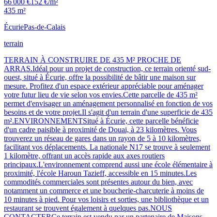
66 000 €
152 €/m²
435 m²
Écurie
Pas-de-Calais
terrain
TERRAIN À CONSTRUIRE DE 435 M² PROCHE DE
ARRAS.Idéal pour un projet de construction, ce terrain orienté sud-
ouest, situé à Écurie, offre la possibilité de bâtir une maison sur
mesure. Profitez d'un espace extérieur appréciable pour aménager
votre futur lieu de vie selon vos envies.Cette parcelle de 435 m²
permet d'envisager un aménagement personnalisé en fonction de vos
besoins et de votre projet.Il s'agit d'un terrain d'une superficie de 435
m².ENVIRONNEMENTSitué à Écurie, cette parcelle bénéficie
d'un cadre paisible à proximité de Douai, à 23 kilomètres. Vous
trouverez un réseau de gares dans un rayon de 5 à 10 kilomètres,
facilitant vos déplacements. La nationale N17 se trouve à seulement
1 kilomètre, offrant un accès rapide aux axes routiers
principaux.L'environnement comprend aussi une école élémentaire à
proximité, l'école Haroun Tazieff, accessible en 15 minutes.Les
commodités commerciales sont présentes autour du bien, avec
notamment un commerce et une boucherie-charcuterie à moins de
10 minutes à pied. Pour vos loisirs et sorties, une bibliothèque et un
restaurant se trouvent également à quelques pas.NOUS
CONTACTERCe terrain est vendu par un partenaire de Maisons