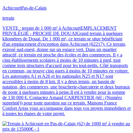
Achicourt
Pas-de-Calais
terrain
VENTE : terrain de 1 000 m² à AchicourtEMPLACEMENT
PRIVILÉGIÉ - PROCHE DE DOUAIGrand terrain à quelques
kilomètres de Douai. De 1 000 m², ce terrain se situe bénéficiant
d'un emplacement d'exception dans Achicourt (62217). Ce terrain,
exposé sud-ouest, donne sur un espace vert. Dans un quartier
attractif, ce terrain est proche des écoles et des commerces. Il y a
cinq établissements scolaires à moins de 10 minutes à pied, tout
comme trois structures d'accueil pour les tout-petits. Côté transports
en commun, on trouve cinq gares à moins de 10 minutes en voiture.
Les autoroutes A1 et A26 et les nationales N25 et N17 sont
accessibles à moins de 8 km. Il y a deux tennis, un bassin de
natation, des commerces, une boucherie-charcuterie et deux bureaux
de poste à quelques minutes à peine.Il est à vendre pour la somme
de 130 000 €. Contactez Arnaud CARPENTIER (tél : (Numéro
supprimé)) pour toute question sur ce terrain. Maisons France
Confort Arras vous accompagne dans tous vos projets immobiliers et
à toutes les étapes de votre projet.