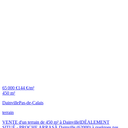
65 000 €
144 €/m²
450 m²
Dainville
Pas-de-Calais
terrain
VENTE d'un terrain de 450 m² à DainvilleIDÉALEMENT
SITUÉ - PROCHE ARRASÀ Dainville (62000) à quelques pas