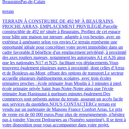
Beaurains
Pas-de-Calais
terrain
TERRAIN À CONSTRUIRE DE 492 M² À BEAURAINS,
PROCHE ARRAS, EMPLACEMENT PRIVILÉGIÉ.Parcelle
constructible de 492 m² située à Beaurains. Profitez de cet espace
pour bâtir une maison sur mesure, adaptée à vos besoins, avec un
extérieur à aménager selon vos envies.Ce terrain représente une
opportunité idéale pour concrétiser votre projet immobilier dans un
cadre favorable.Il bénéficie d'un emplacement privilégié, à proximité
des axes routiers majeurs, notamment les autoroutes A1 et A26 ainsi
que les nationales N17 et N25, facilitant vos déplacements.Vous
trouverez également plusieurs gares à proximité, dont celles d'Arras
et de Boisleux-au-Mont, offrant des options de transport.Le secteur
accueille plusieurs établissements scolaires, avec trois écoles
primaires proches : école primaire Jean Moulin à 3 minutes à pied,
école primaire privée Saint Jean-Notre-Notre ainsi que l'école
primaire Jean Haniquaut à quelques minutes également.Des
commerces sont présents autour du terrain, assurant un accès facile
aux services du quotidien.NOUS CONTACTERCe terrain est
vendu par un partenaire de Maisons France Confort Arras. Le prix
de vente est de 60 000 euros.Pour plus de renseignements, n'hésitez
pas à joindre Vincent Dedourges au (Numéro supprimé). Il se tient à
votre disposition pour vous accompagner dans votre projet.