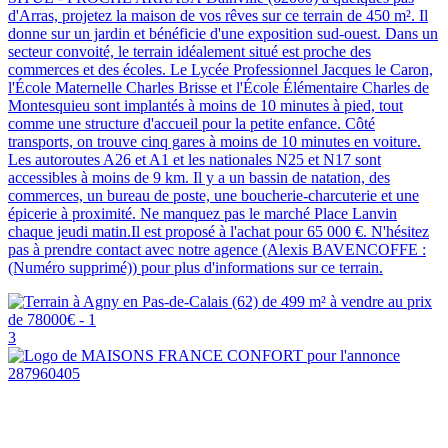
d'Arras, projetez la maison de vos rêves sur ce terrain de 450 m². Il
donne sur un jardin et bénéficie d'une exposition sud-ouest. Dans un
secteur convoité, le terrain idéalement situé est proche des
commerces et des écoles. Le Lycée Professionnel Jacques le Caron,
l'École Maternelle Charles Brisse et l'École Élémentaire Charles de
Montesquieu sont implantés à moins de 10 minutes à pied, tout
comme une structure d'accueil pour la petite enfance. Côté
transports, on trouve cinq gares à moins de 10 minutes en voiture.
Les autoroutes A26 et A1 et les nationales N25 et N17 sont
accessibles à moins de 9 km. Il y a un bassin de natation, des
commerces, un bureau de poste, une boucherie-charcuterie et une
épicerie à proximité. Ne manquez pas le marché Place Lanvin
chaque jeudi matin.Il est proposé à l'achat pour 65 000 €. N'hésitez
pas à prendre contact avec notre agence (Alexis BAVENCOFFE :
(Numéro supprimé)) pour plus d'informations sur ce terrain.
3