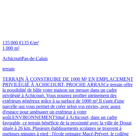
135 000 €
135 €/m²
1 000 m²
Achicourt
Pas-de-Calais
terrain
TERRAIN À CONSTRUIRE DE 1000 M² EN EMPLACEMENT
PRIVILÉGIÉ À ACHICOURT, PROCHE ARRASCe terrain offre
la possibilité de bâtir votre maison sur mesure dans un cadre
privilégié à Achicourt. Vous pourrez profiter pleinement des
extérieurs généreux grâce à sa surface de 1000 m².Il s'agit d'une
parcelle qui vous permet de créer selon vos envies, avec assez
d'espace pour aménager un extérieur à votre
goût.ENVIRONNEMENTSitué à Achicourt, dans un cadre
favorable, ce terrain bénéficie de la proximité avec la ville de Douai
située à 26 km. Plusieurs établissements scolaires se trouvent à
quelques minutes à pied : l'école primaire Macé-Prévert, le collège