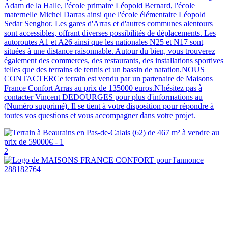
Adam de la Halle, l'école primaire Léopold Bernard, l'école
maternelle Michel Darras ainsi que l'école élémentaire Léopold
Sedar Senghor. Les gares d'Arras et d'autres communes alentours
sont accessibles, offrant diverses possibilités de déplacements. Les
autoroutes A1 et A26 ainsi que les nationales N25 et N17 sont
situées à une distance raisonnable. Autour du bien, vous trouverez
également des commerces, des restaurants, des installations sportives
telles que des terrains de tennis et un bassin de natation.NOUS
CONTACTERCe terrain est vendu par un partenaire de Maisons
France Confort Arras au prix de 135000 euros.N'hésitez pas à
contacter Vincent DEDOURGES pour plus d'informations au
(Numéro supprimé). Il se tient à votre disposition pour répondre à
toutes vos questions et vous accompagner dans votre projet.
2