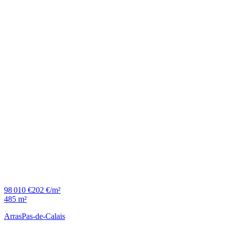
98 010 €
202 €/m²
485 m²
Arras
Pas-de-Calais