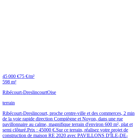
45 000 €
75 €/m²
598 m²
Ribécourt-Dreslincourt
Oise
terrain
Ribécourt-Dreslincourt, proche centre-ville et des commerces, 2 min
de la voie rapide direction Compiègne et Noyon, dans une rue
pavillonnaire au calme, magnifique terrain d'environ 600 m², plat et
semi clôturé.Prix : 45000 €.Sur ce terrain, réalisez votre projet de
construction de maison RE 2020 avec PAVILLONS D'ÎLE-DE-