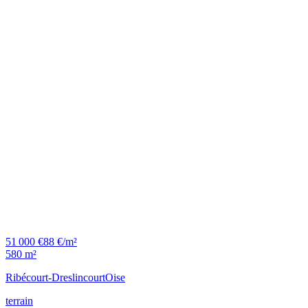
51 000 €
88 €/m²
580 m²
Ribécourt-Dreslincourt
Oise
terrain