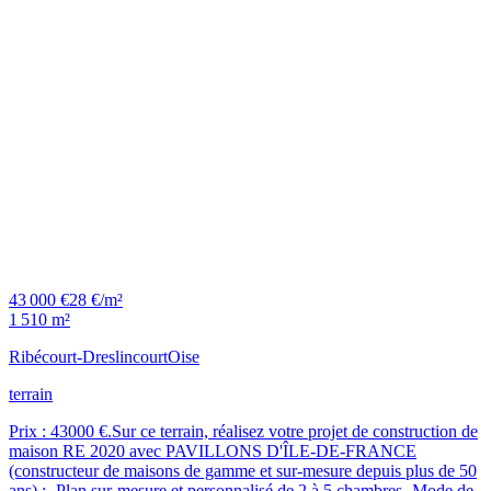
43 000 €
28 €/m²
1 510 m²
Ribécourt-Dreslincourt
Oise
terrain
Prix : 43000 €.Sur ce terrain, réalisez votre projet de construction de
maison RE 2020 avec PAVILLONS D'ÎLE-DE-FRANCE
(constructeur de maisons de gamme et sur-mesure depuis plus de 50
ans) :- Plan sur-mesure et personnalisé de 2 à 5 chambres- Mode de