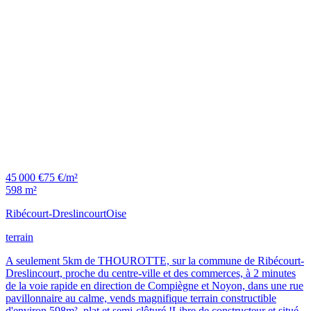
45 000 €
75 €/m²
598 m²
Ribécourt-Dreslincourt
Oise
terrain
A seulement 5km de THOUROTTE, sur la commune de Ribécourt-
Dreslincourt, proche du centre-ville et des commerces, à 2 minutes
de la voie rapide en direction de Compiègne et Noyon, dans une rue
pavillonnaire au calme, vends magnifique terrain constructible
d'environ 598m², plat et semi-clôturé !Libre de constructeur et situé