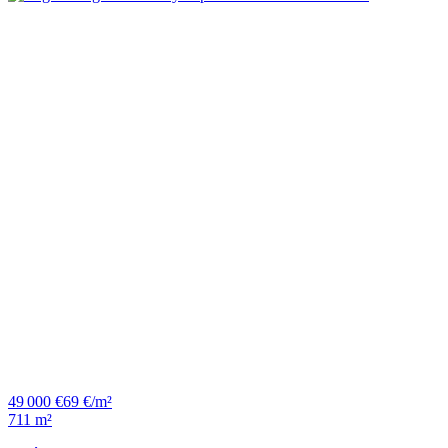
49 000 €
69 €/m²
711 m²