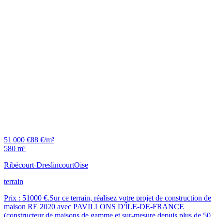
51 000 €
88 €/m²
580 m²
Ribécourt-Dreslincourt
Oise
terrain
Prix : 51000 €.Sur ce terrain, réalisez votre projet de construction de
maison RE 2020 avec PAVILLONS D'ÎLE-DE-FRANCE
(constructeur de maisons de gamme et sur-mesure depuis plus de 50