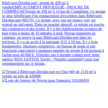
Ribécourt-Dreslincourt : terrain de 458 m² à
vendreEMPLACEMENT PRIVILÉGIÉ - PROCHE DE
COMPIÈGNETerrain de 458 m² à 14 km de Compiègne. Ce terrain
se situe bénéficiant d'un emplacement d'exception dans Ribécourt-
Dreslincourt (60170). Ce terrain, avec vue sur espace vert, est
exposé au sud-ouest. Dans un quartier attractif, ce terrain est proche
des commerces et des écoles. Il y a des établissements scolaires de
tous types à moins de 10 minutes à pied. Niveau transports en
commun, on trouve la gare Ribécourt-Dreslincourt dans les
environs. Il y a un accès à la nationale N31 à 10 km. Il y a trois
boulangeries, plusieurs commerces, un bureau de poste et une
boucherie-charcuterie à quelques minutes du terrain.Il est proposé à
l'achat pour 40 000 €. N'hésitez pas à prendre contact avec notre
agence (DOS SANTOS Xavier : (Numéro supprimé)) pour tout
renseignement sur ce terrain.