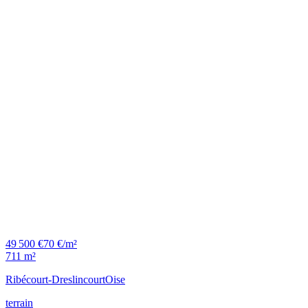
49 500 €
70 €/m²
711 m²
Ribécourt-Dreslincourt
Oise
terrain