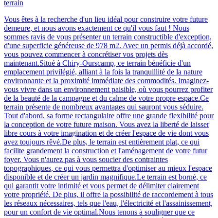
terrain
Vous êtes à la recherche d'un lieu idéal pour construire votre future
demeure, et nous avons exactement ce qu'il vous faut ! Nous
sommes ravis de vous présenter un terrain constructible d'exception,
d'une superficie généreuse de 978 m2. Avec un permis déjà accordé,
vous pouvez commencer à concrétiser vos projets dès
maintenant.Situé à Chiry-Ourscamp, ce terrain bénéficie d'un
emplacement privilégié, alliant à la fois la tranquillité de la nature
environnante et la proximité immédiate des commodités. Imaginez-
vous vivre dans un environnement paisible, où vous pourrez profiter
de la beauté de la campagne et du calme de votre propre espace.Ce
terrain présente de nombreux avantages qui sauront vous séduire.
Tout d'abord, sa forme rectangulaire offre une grande flexibilité pour
la conception de votre future maison. Vous avez la liberté de laisser
libre cours à votre imagination et de créer l'espace de vie dont vous
avez toujours rêvé.De plus, le terrain est entièrement plat, ce qui
facilite grandement la construction et l'aménagement de votre futur
foyer. Vous n'aurez pas à vous soucier des contraintes
topographiques, ce qui vous permettra d'optimiser au mieux l'espace
disponible et de créer un jardin magnifique.Le terrain est borné, ce
qui garantit votre intimité et vous permet de délimiter clairement
votre propriété. De plus, il offre la possibilité de raccordement à tous
les réseaux nécessaires, tels que l'eau, l'électricité et l'assainissement,
pour un confort de vie optimal.Nous tenons à souligner que ce