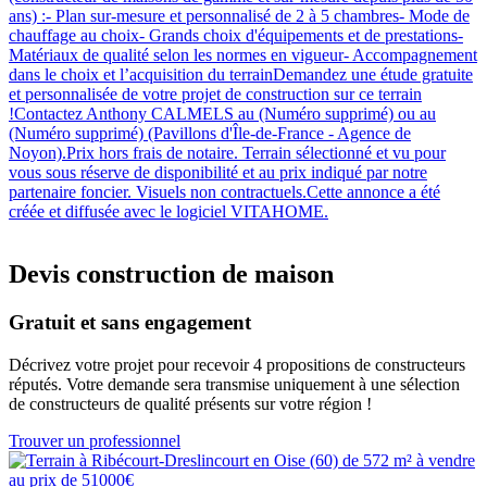
ans) :- Plan sur-mesure et personnalisé de 2 à 5 chambres- Mode de
chauffage au choix- Grands choix d'équipements et de prestations-
Matériaux de qualité selon les normes en vigueur- Accompagnement
dans le choix et l’acquisition du terrainDemandez une étude gratuite
et personnalisée de votre projet de construction sur ce terrain
!Contactez Anthony CALMELS au (Numéro supprimé) ou au
(Numéro supprimé) (Pavillons d'Île-de-France - Agence de
Noyon).Prix hors frais de notaire. Terrain sélectionné et vu pour
vous sous réserve de disponibilité et au prix indiqué par notre
partenaire foncier. Visuels non contractuels.Cette annonce a été
créée et diffusée avec le logiciel VITAHOME.
Devis construction de maison
Gratuit et sans engagement
Décrivez votre projet pour recevoir 4 propositions de constructeurs
réputés. Votre demande sera transmise uniquement à une sélection
de constructeurs de qualité présents sur votre région !
Trouver un professionnel