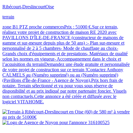
Ribécourt-Dreslincourt
Oise
terrain
zone B1 PTZ proche commercesPrix : 51000 €.Sur ce terrain,
réalisez votre projet de construction de maison RE 2020 avec
PAVILLONS D'ÎLE-DE-FRANCE (constructeur de maisons de
gamme et sur-mesure depuis plus de 50 ans) :- Plan sur-mesure et
personnalisé de 2 à 5 chambres- Mode de chauffage au choix-
Grands choix d'équipements et de prestations- Matériaux de qualité
selon les normes en vigueur- Accompagnement dans le choix et
l’acquisition du terrainDemandez une étude gratuite et personnalisée
de votre projet de construction sur ce terrain !Contactez Anthony
CALMELS au (Numéro supprimé) ou au (Numéro supprimé)
(Pavillons d'Île-de-France - Agence de Noyon).Prix hors frais de
notaire. Terrain sélectionné et vu pour vous sous réserve de
disponibilité et au prix indiqué par notre partenaire foncier. Visuels
non contractuels.Cette annonce a été créée et diffusée avec le
logiciel VITAHOME.