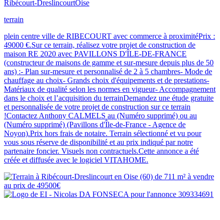
Ribécourt-Dreslincourt
Oise
terrain
plein centre ville de RIBECOURT avec commerce à proximitéPrix :
49000 €.Sur ce terrain, réalisez votre projet de construction de
maison RE 2020 avec PAVILLONS D'ÎLE-DE-FRANCE
(constructeur de maisons de gamme et sur-mesure depuis plus de 50
ans) :- Plan sur-mesure et personnalisé de 2 à 5 chambres- Mode de
chauffage au choix- Grands choix d'équipements et de prestations-
Matériaux de qualité selon les normes en vigueur- Accompagnement
dans le choix et l’acquisition du terrainDemandez une étude gratuite
et personnalisée de votre projet de construction sur ce terrain
!Contactez Anthony CALMELS au (Numéro supprimé) ou au
(Numéro supprimé) (Pavillons d'Île-de-France - Agence de
Noyon).Prix hors frais de notaire. Terrain sélectionné et vu pour
vous sous réserve de disponibilité et au prix indiqué par notre
partenaire foncier. Visuels non contractuels.Cette annonce a été
créée et diffusée avec le logiciel VITAHOME.