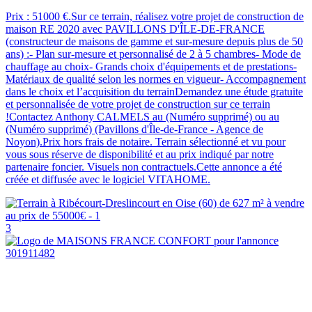
Prix : 51000 €.Sur ce terrain, réalisez votre projet de construction de
maison RE 2020 avec PAVILLONS D'ÎLE-DE-FRANCE
(constructeur de maisons de gamme et sur-mesure depuis plus de 50
ans) :- Plan sur-mesure et personnalisé de 2 à 5 chambres- Mode de
chauffage au choix- Grands choix d'équipements et de prestations-
Matériaux de qualité selon les normes en vigueur- Accompagnement
dans le choix et l’acquisition du terrainDemandez une étude gratuite
et personnalisée de votre projet de construction sur ce terrain
!Contactez Anthony CALMELS au (Numéro supprimé) ou au
(Numéro supprimé) (Pavillons d'Île-de-France - Agence de
Noyon).Prix hors frais de notaire. Terrain sélectionné et vu pour
vous sous réserve de disponibilité et au prix indiqué par notre
partenaire foncier. Visuels non contractuels.Cette annonce a été
créée et diffusée avec le logiciel VITAHOME.
3