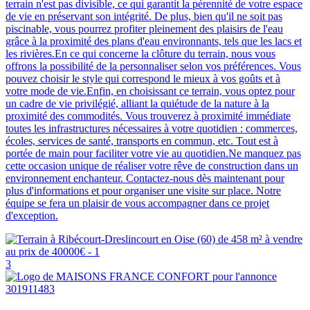
terrain n'est pas divisible, ce qui garantit la pérennité de votre espace
de vie en préservant son intégrité. De plus, bien qu'il ne soit pas
piscinable, vous pourrez profiter pleinement des plaisirs de l'eau
grâce à la proximité des plans d'eau environnants, tels que les lacs et
les rivières.En ce qui concerne la clôture du terrain, nous vous
offrons la possibilité de la personnaliser selon vos préférences. Vous
pouvez choisir le style qui correspond le mieux à vos goûts et à
votre mode de vie.Enfin, en choisissant ce terrain, vous optez pour
un cadre de vie privilégié, alliant la quiétude de la nature à la
proximité des commodités. Vous trouverez à proximité immédiate
toutes les infrastructures nécessaires à votre quotidien : commerces,
écoles, services de santé, transports en commun, etc. Tout est à
portée de main pour faciliter votre vie au quotidien.Ne manquez pas
cette occasion unique de réaliser votre rêve de construction dans un
environnement enchanteur. Contactez-nous dès maintenant pour
plus d'informations et pour organiser une visite sur place. Notre
équipe se fera un plaisir de vous accompagner dans ce projet
d'exception.
3