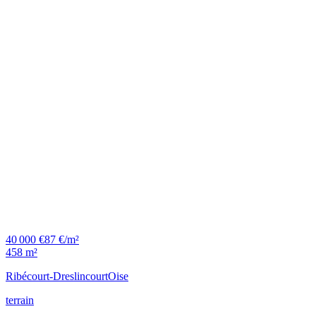
40 000 €
87 €/m²
458 m²
Ribécourt-Dreslincourt
Oise
terrain