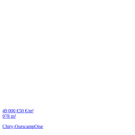
49 000 €
50 €/m²
978 m²
Chiry-Ourscamp
Oise