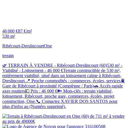
46 000 €
87 €/m²
530 m²
Ribécourt-Dreslincourt
Oise
terrain
🌿 TERRAIN À VENDRE - Ribécourt-Dreslincourt (60)530 m² -
Viabilisé - Lotissement - 46 000 €Terrain constructible de 530 m²,
entièrement viabilisé, situé dans un lotissement calme à Ribécourt-
Dreslincourt.📍 Proche commodités : commerces, écoles, services🚆
Gare de Ribécourt à proximité (Compiègne / Paris)🚗 Accès rapide
axes routiers💶 Prix : 46 000 €🔑 Mots-clés : terrain viabilisé,
lotissement, Ribécourt, proche gare, commerces, écoles, projet
construction, Oise.📞 Contactez XAVIER DOS SANTOS pour
plus d'infos au (Numéro supprimé).