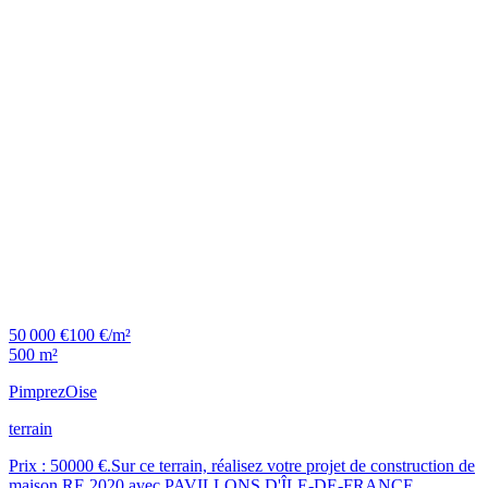
50 000 €
100 €/m²
500 m²
Pimprez
Oise
terrain
Prix : 50000 €.Sur ce terrain, réalisez votre projet de construction de
maison RE 2020 avec PAVILLONS D'ÎLE-DE-FRANCE