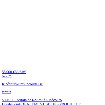
55 000 €
88 €/m²
627 m²
Ribécourt-Dreslincourt
Oise
terrain
VENTE : terrain de 627 m² à Ribécourt-
DreslincourtIDÉALEMENT SITUÉ - PROCHE DE