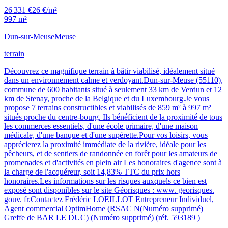
26 331 €
26 €/m²
997 m²
Dun-sur-Meuse
Meuse
terrain
Découvrez ce magnifique terrain à bâtir viabilisé, idéalement situé
dans un environnement calme et verdoyant.Dun-sur-Meuse (55110),
commune de 600 habitants situé à seulement 33 km de Verdun et 12
km de Stenay, proche de la Belgique et du Luxembourg.Je vous
propose 7 terrains constructibles et viabilisés de 859 m² à 997 m²
situés proche du centre-bourg. Ils bénéficient de la proximité de tous
les commerces essentiels, d'une école primaire, d'une maison
médicale, d'une banque et d'une supérette.Pour vos loisirs, vous
apprécierez la proximité immédiate de la rivière, idéale pour les
pêcheurs, et de sentiers de randonnée en forêt pour les amateurs de
promenades et d'activités en plein air Les honoraires d'agence sont à
la charge de l'acquéreur, soit 14,83% TTC du prix hors
honoraires.Les informations sur les risques auxquels ce bien est
exposé sont disponibles sur le site Géorisques : www. georisques.
gouv. fr.Contactez Frédéric LOEILLOT Entrepreneur Individuel,
Agent commercial OptimHome (RSAC N(Numéro supprimé)
Greffe de BAR LE DUC) (Numéro supprimé) (réf. 593189 )