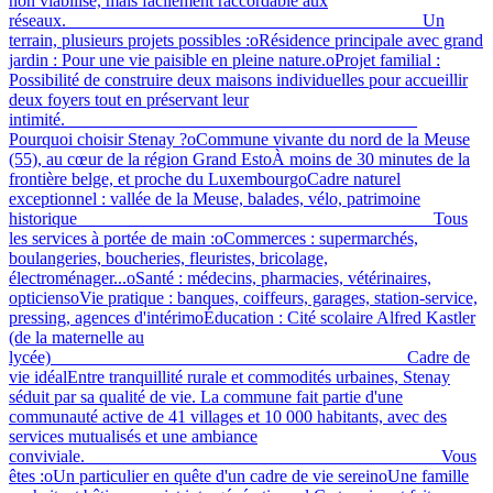
non viabilisé, mais facilement raccordable aux
réseaux.________________________________________ Un
terrain, plusieurs projets possibles :oRésidence principale avec grand
jardin : Pour une vie paisible en pleine nature.oProjet familial :
Possibilité de construire deux maisons individuelles pour accueillir
deux foyers tout en préservant leur
intimité.________________________________________
Pourquoi choisir Stenay ?oCommune vivante du nord de la Meuse
(55), au cœur de la région Grand EstoÀ moins de 30 minutes de la
frontière belge, et proche du LuxembourgoCadre naturel
exceptionnel : vallée de la Meuse, balades, vélo, patrimoine
historique________________________________________ Tous
les services à portée de main :oCommerces : supermarchés,
boulangeries, boucheries, fleuristes, bricolage,
électroménager...oSanté : médecins, pharmacies, vétérinaires,
opticiensoVie pratique : banques, coiffeurs, garages, station-service,
pressing, agences d'intérimoÉducation : Cité scolaire Alfred Kastler
(de la maternelle au
lycée)________________________________________ Cadre de
vie idéalEntre tranquillité rurale et commodités urbaines, Stenay
séduit par sa qualité de vie. La commune fait partie d'une
communauté active de 41 villages et 10 000 habitants, avec des
services mutualisés et une ambiance
conviviale.________________________________________ Vous
êtes :oUn particulier en quête d'un cadre de vie sereinoUne famille