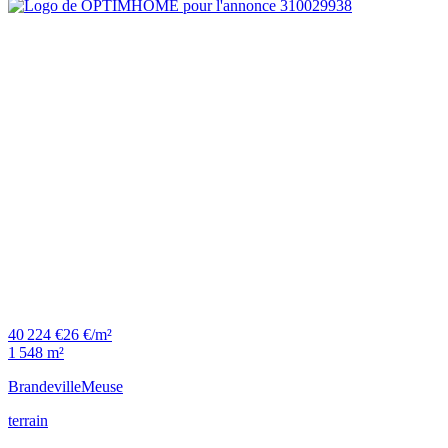
40 224 €
26 €/m²
1 548 m²
Brandeville
Meuse
terrain