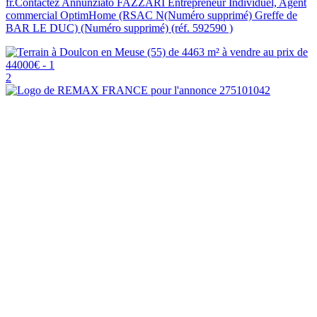
fr.Contactez Annunziato FAZZARI Entrepreneur Individuel, Agent
commercial OptimHome (RSAC N(Numéro supprimé) Greffe de
BAR LE DUC) (Numéro supprimé) (réf. 592590 )
2