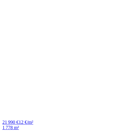
21 990 €
12 €/m²
1 778 m²