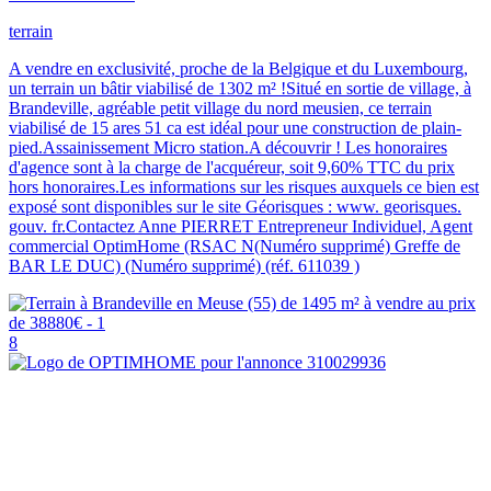
terrain
A vendre en exclusivité, proche de la Belgique et du Luxembourg,
un terrain un bâtir viabilisé de 1302 m² !Situé en sortie de village, à
Brandeville, agréable petit village du nord meusien, ce terrain
viabilisé de 15 ares 51 ca est idéal pour une construction de plain-
pied.Assainissement Micro station.A découvrir ! Les honoraires
d'agence sont à la charge de l'acquéreur, soit 9,60% TTC du prix
hors honoraires.Les informations sur les risques auxquels ce bien est
exposé sont disponibles sur le site Géorisques : www. georisques.
gouv. fr.Contactez Anne PIERRET Entrepreneur Individuel, Agent
commercial OptimHome (RSAC N(Numéro supprimé) Greffe de
BAR LE DUC) (Numéro supprimé) (réf. 611039 )
8