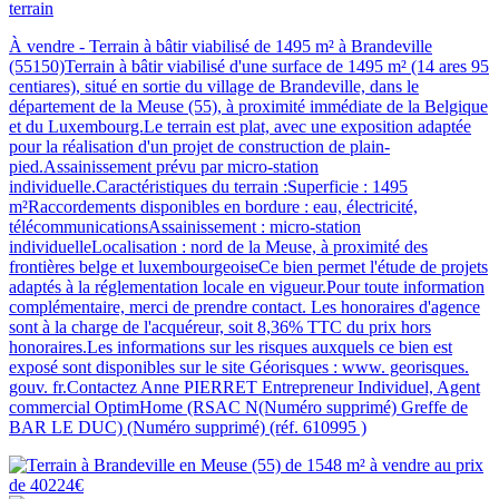
terrain
À vendre - Terrain à bâtir viabilisé de 1495 m² à Brandeville
(55150)Terrain à bâtir viabilisé d'une surface de 1495 m² (14 ares 95
centiares), situé en sortie du village de Brandeville, dans le
département de la Meuse (55), à proximité immédiate de la Belgique
et du Luxembourg.Le terrain est plat, avec une exposition adaptée
pour la réalisation d'un projet de construction de plain-
pied.Assainissement prévu par micro-station
individuelle.Caractéristiques du terrain :Superficie : 1495
m²Raccordements disponibles en bordure : eau, électricité,
télécommunicationsAssainissement : micro-station
individuelleLocalisation : nord de la Meuse, à proximité des
frontières belge et luxembourgeoiseCe bien permet l'étude de projets
adaptés à la réglementation locale en vigueur.Pour toute information
complémentaire, merci de prendre contact. Les honoraires d'agence
sont à la charge de l'acquéreur, soit 8,36% TTC du prix hors
honoraires.Les informations sur les risques auxquels ce bien est
exposé sont disponibles sur le site Géorisques : www. georisques.
gouv. fr.Contactez Anne PIERRET Entrepreneur Individuel, Agent
commercial OptimHome (RSAC N(Numéro supprimé) Greffe de
BAR LE DUC) (Numéro supprimé) (réf. 610995 )