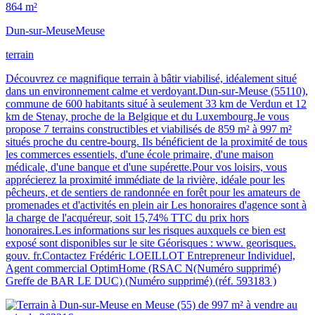
864 m²
Dun-sur-Meuse
Meuse
terrain
Découvrez ce magnifique terrain à bâtir viabilisé, idéalement situé
dans un environnement calme et verdoyant.Dun-sur-Meuse (55110),
commune de 600 habitants situé à seulement 33 km de Verdun et 12
km de Stenay, proche de la Belgique et du Luxembourg.Je vous
propose 7 terrains constructibles et viabilisés de 859 m² à 997 m²
situés proche du centre-bourg. Ils bénéficient de la proximité de tous
les commerces essentiels, d'une école primaire, d'une maison
médicale, d'une banque et d'une supérette.Pour vos loisirs, vous
apprécierez la proximité immédiate de la rivière, idéale pour les
pêcheurs, et de sentiers de randonnée en forêt pour les amateurs de
promenades et d'activités en plein air Les honoraires d'agence sont à
la charge de l'acquéreur, soit 15,74% TTC du prix hors
honoraires.Les informations sur les risques auxquels ce bien est
exposé sont disponibles sur le site Géorisques : www. georisques.
gouv. fr.Contactez Frédéric LOEILLOT Entrepreneur Individuel,
Agent commercial OptimHome (RSAC N(Numéro supprimé)
Greffe de BAR LE DUC) (Numéro supprimé) (réf. 593183 )