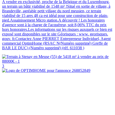
A vendre en exclusivité, proche de la Belgique et du Luxembourg,
un terrain un bâtir viabilisé de 1548 m² !Situé en sortie de village, à
Brandeville, agréable petit village du nord meusien, ce terrain
viabilisé de 15 ares 48 ca est idéal pour une construction de plain-
pied.Assainissement Micro station.A découvrir ! Les honoraires
d'agence sont à la charge de l'acquéreur, soit 8,06% TTC du prix
hors honoraires.Les informations sur les risques auxquels ce bien est
exposé sont disponibles sur le site Géorisques : www. georisques.
gouv. fr.Contactez Anne PIERRET Entrepreneur Individuel, Agent
commercial OptimHome (RSAC N(Numéro supprimé) Greffe de
BAR LE DUC) (Numéro supprimé) (réf. 611038 )
3