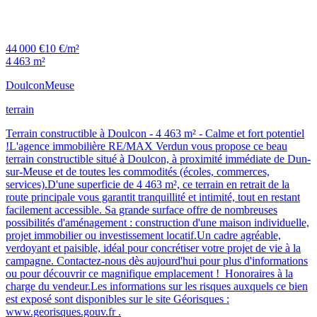
44 000 €
10 €/m²
4 463 m²
Doulcon
Meuse
terrain
Terrain constructible à Doulcon - 4 463 m² - Calme et fort potentiel
!L'agence immobilière RE/MAX Verdun vous propose ce beau
terrain constructible situé à Doulcon, à proximité immédiate de Dun-
sur-Meuse et de toutes les commodités (écoles, commerces,
services).D'une superficie de 4 463 m², ce terrain en retrait de la
route principale vous garantit tranquillité et intimité, tout en restant
facilement accessible. Sa grande surface offre de nombreuses
possibilités d'aménagement : construction d'une maison individuelle,
projet immobilier ou investissement locatif.Un cadre agréable,
verdoyant et paisible, idéal pour concrétiser votre projet de vie à la
campagne. Contactez-nous dès aujourd'hui pour plus d'informations
ou pour découvrir ce magnifique emplacement ! Honoraires à la
charge du vendeur.Les informations sur les risques auxquels ce bien
est exposé sont disponibles sur le site Géorisques :
www.georisques.gouv.fr .