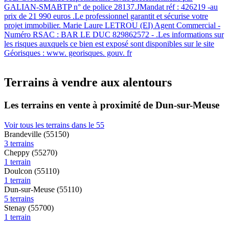
GALIAN-SMABTP n° de police 28137.JMandat réf : 426219 -au
prix de 21 990 euros .Le professionnel garantit et sécurise votre
projet immobilier. Marie Laure LETROU (EI) Agent Commercial -
Numéro RSAC : BAR LE DUC 829862572 - .Les informations sur
les risques auxquels ce bien est exposé sont disponibles sur le site
Géorisques : www. georisques. gouv. fr
Terrains à vendre aux alentours
Les terrains en vente à proximité de Dun-sur-Meuse
Voir tous les terrains dans le 55
Brandeville (55150)
3 terrains
Cheppy (55270)
1 terrain
Doulcon (55110)
1 terrain
Dun-sur-Meuse (55110)
5 terrains
Stenay (55700)
1 terrain