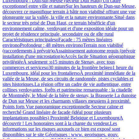
Luxembourg - Dun-sur-Meuse (secteur Dun Haut) Un cadre
exceptionnel entre ville et natureSur les hauteurs de Dun-sur-Meuse,
découvrez ce magnifique terrain à bâtir non viabilisé offrant une vue
plongeante sur la vallée, la ville et la nature environnante.Situé dans
le secteur très prisé de Dun Haut, ce terrain bénéficie d'un
environnement calme, verdoyant et d'une exposition idéale pour un
projet de résidence principale, secondaire ou de gîte rural
Caractéristiques principalesoFaçade : 75 mètres linéaires
environoProfondeur : 48 mètres environoTerrain non viabilisé
(raccordements à prévoir)oAssainissement autonome requis (prévoir
installation d'une microstation)oAccès facile Situation géographique
privilégiéeÀ seulement :o15 minutes de Stenay, avec tous
commerces et serviceso30 minutes de la frontière belgeo1 heure du
Luxembourg, idéal pour les frontaliersoÀ proximité immédiate de la
vallée de la Meuse, de ses circuits de randonnée, pistes cyclables et
sites historiques.La région offre un cadre de vie authentique, entre
collines verdoyantes, forêts et patrimoine remarquable : la citadelle
de Montmédy, le Musé de la bière de stenay, la Brasserie La dunoise
de Dun sur Meuse et les charmants villages meusiens à proximité.
Points forts Vue panoramique exceptionnelle Secteur calme et
recherché Grand linéaire de façade (idéal pour plusieurs
implantations possibles) Proximité Belgique et LuxembourgA
découvrir ! Les honoraires sont à la charge du vendeur.Les
informations sur les risques auxquels ce bien est exposé sont
disponibles sur le site Géorisques : www. georisques. gouv.