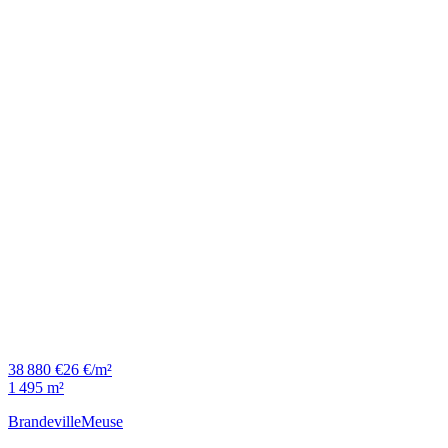
38 880 €
26 €/m²
1 495 m²
Brandeville
Meuse