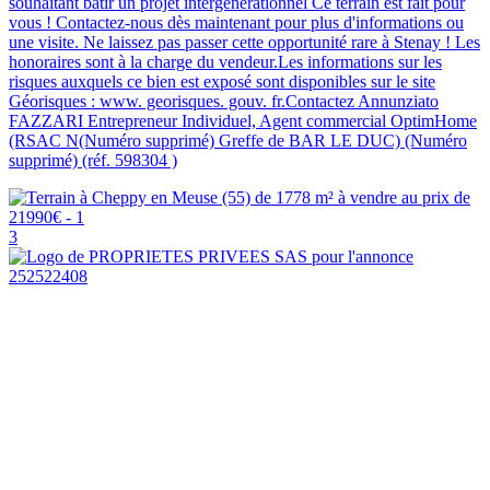
souhaitant bâtir un projet intergénérationnel Ce terrain est fait pour
vous ! Contactez-nous dès maintenant pour plus d'informations ou
une visite. Ne laissez pas passer cette opportunité rare à Stenay ! Les
honoraires sont à la charge du vendeur.Les informations sur les
risques auxquels ce bien est exposé sont disponibles sur le site
Géorisques : www. georisques. gouv. fr.Contactez Annunziato
FAZZARI Entrepreneur Individuel, Agent commercial OptimHome
(RSAC N(Numéro supprimé) Greffe de BAR LE DUC) (Numéro
supprimé) (réf. 598304 )
3