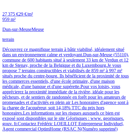
27 375 €
29 €/m²
959 m²
Dun-sur-Meuse
Meuse
terrain
Découvrez ce magnifique terrain à bâtir viabilisé, idéalement situé
dans un environnement calme et verdoyant.Dun-sur-Meuse (55110),
commune de 600 habitants situé à seulement 33 km de Verdun et 12
km de Stenay, proche de la Belgique et du Luxembourg.Je vous
propose 7 terrains constructibles et viabilisés de 859 m² à 997 m²
situés proche du centre-bourg. Ils bénéficient de la proximité de tous
les commerces essentiels, d'une école primaire, d'une maison
médicale, d'une banque et d'une supérette.Pour vos loisirs, vous
apprécierez la proximité immédiate de la rivière, idéale pour les
pêcheurs, et de sentiers de randonnée en forêt pour les amateurs de
promenades et d'activités en plein air Les honoraires d'agence sont à
la charge de l'acquéreur, soit 14,18% TTC du prix hors
honoraires.Les informations sur les risques auxquels ce bien est
exposé sont disponibles sur le site Géorisques : www. georisques.
gouv. fr.Contactez Frédéric LOEILLOT Entrepreneur Individuel,
Agent commercial OptimHome (RSAC N(Numéro supprimé)