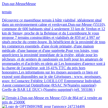
Dun-sur-Meuse
Meuse
terrain
Découvrez ce magnifique terrain à bâtir viabilisé, idéalement situé
dans un environnement calme et verdoyant.Dun-sur-Meuse (55110),
commune de 600 habitants situé à seulement 33 km de Verdun et 12
km de Stenay, proche de la Belgique et du Luxembourg.Je vous
propose 7 terrains constructibles et viabilisés de 859 m² à 997 m²
situés proche du centre-bourg. Ils bénéficient de la proximité de tous
les commerces essentiels, d'une école primaire, d'une maison
médicale, d'une banque et d'une supérette.Pour vos loisirs, vous
apprécierez la proximité immédiate de la rivière, idéale pour les
pêcheurs, et de sentiers de randonnée en forêt pour les amateurs de
promenades et d'activités en plein air Les honoraires d'agence sont à
la charge de l'acquéreur, soit 16,41% TTC du prix hors
honoraires.Les informations sur les risques auxquels ce bien est
exposé sont disponibles sur le site Géorisques : www. georisques.
gouv. fr.Contactez Frédéric LOEILLOT Entrepreneur Individuel,
Agent commercial OptimHome (RSAC N(Numéro supprimé)
Greffe de BAR LE DUC) (Numéro supprimé) (réf. 593186 )