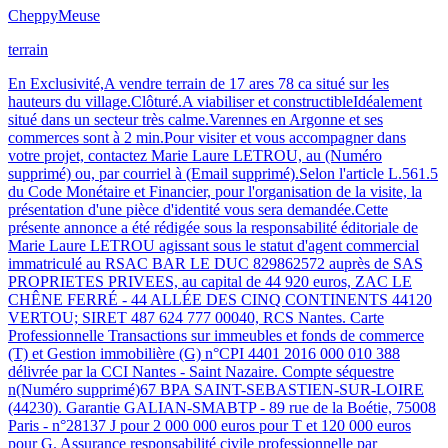
Cheppy
Meuse
terrain
En Exclusivité,A vendre terrain de 17 ares 78 ca situé sur les
hauteurs du village.Clôturé.A viabiliser et constructibleIdéalement
situé dans un secteur très calme.Varennes en Argonne et ses
commerces sont à 2 min.Pour visiter et vous accompagner dans
votre projet, contactez Marie Laure LETROU, au (Numéro
supprimé) ou, par courriel à (Email supprimé).Selon l'article L.561.5
du Code Monétaire et Financier, pour l'organisation de la visite, la
présentation d'une pièce d'identité vous sera demandée.Cette
présente annonce a été rédigée sous la responsabilité éditoriale de
Marie Laure LETROU agissant sous le statut d'agent commercial
immatriculé au RSAC BAR LE DUC 829862572 auprès de SAS
PROPRIETES PRIVEES, au capital de 44 920 euros, ZAC LE
CHÊNE FERRÉ - 44 ALLÉE DES CINQ CONTINENTS 44120
VERTOU; SIRET 487 624 777 00040, RCS Nantes. Carte
Professionnelle Transactions sur immeubles et fonds de commerce
(T) et Gestion immobilière (G) n°CPI 4401 2016 000 010 388
délivrée par la CCI Nantes - Saint Nazaire. Compte séquestre
n(Numéro supprimé)67 BPA SAINT-SEBASTIEN-SUR-LOIRE
(44230). Garantie GALIAN-SMABTP - 89 rue de la Boétie, 75008
Paris - n°28137 J pour 2 000 000 euros pour T et 120 000 euros
pour G. Assurance responsabilité civile professionnelle par