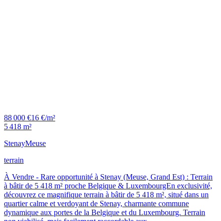
88 000 €
16 €/m²
5 418 m²
Stenay
Meuse
terrain
À Vendre - Rare opportunité à Stenay (Meuse, Grand Est) : Terrain
à bâtir de 5 418 m² proche Belgique & LuxembourgEn exclusivité,
découvrez ce magnifique terrain à bâtir de 5 418 m², situé dans un
quartier calme et verdoyant de Stenay, charmante commune
dynamique aux portes de la Belgique et du Luxembourg. Terrain