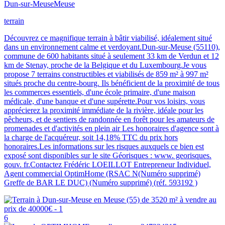
Dun-sur-Meuse
Meuse
terrain
Découvrez ce magnifique terrain à bâtir viabilisé, idéalement situé
dans un environnement calme et verdoyant.Dun-sur-Meuse (55110),
commune de 600 habitants situé à seulement 33 km de Verdun et 12
km de Stenay, proche de la Belgique et du Luxembourg.Je vous
propose 7 terrains constructibles et viabilisés de 859 m² à 997 m²
situés proche du centre-bourg. Ils bénéficient de la proximité de tous
les commerces essentiels, d'une école primaire, d'une maison
médicale, d'une banque et d'une supérette.Pour vos loisirs, vous
apprécierez la proximité immédiate de la rivière, idéale pour les
pêcheurs, et de sentiers de randonnée en forêt pour les amateurs de
promenades et d'activités en plein air Les honoraires d'agence sont à
la charge de l'acquéreur, soit 14,18% TTC du prix hors
honoraires.Les informations sur les risques auxquels ce bien est
exposé sont disponibles sur le site Géorisques : www. georisques.
gouv. fr.Contactez Frédéric LOEILLOT Entrepreneur Individuel,
Agent commercial OptimHome (RSAC N(Numéro supprimé)
Greffe de BAR LE DUC) (Numéro supprimé) (réf. 593192 )
6