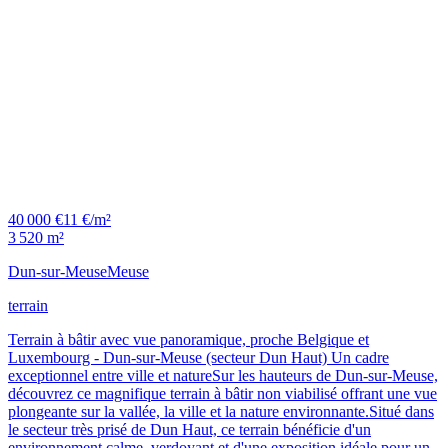
40 000 €
11 €/m²
3 520 m²
Dun-sur-Meuse
Meuse
terrain
Terrain à bâtir avec vue panoramique, proche Belgique et
Luxembourg - Dun-sur-Meuse (secteur Dun Haut) Un cadre
exceptionnel entre ville et natureSur les hauteurs de Dun-sur-Meuse,
découvrez ce magnifique terrain à bâtir non viabilisé offrant une vue
plongeante sur la vallée, la ville et la nature environnante.Situé dans
le secteur très prisé de Dun Haut, ce terrain bénéficie d'un
environnement calme, verdoyant et d'une exposition idéale pour un