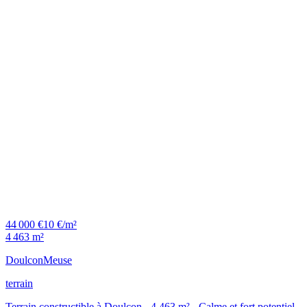
44 000 €
10 €/m²
4 463 m²
Doulcon
Meuse
terrain
Terrain constructible à Doulcon - 4 463 m² - Calme et fort potentiel