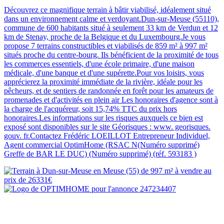
Découvrez ce magnifique terrain à bâtir viabilisé, idéalement situé
dans un environnement calme et verdoyant.Dun-sur-Meuse (55110),
commune de 600 habitants situé à seulement 33 km de Verdun et 12
km de Stenay, proche de la Belgique et du Luxembourg.Je vous
propose 7 terrains constructibles et viabilisés de 859 m² à 997 m²
situés proche du centre-bourg. Ils bénéficient de la proximité de tous
les commerces essentiels, d'une école primaire, d'une maison
médicale, d'une banque et d'une supérette.Pour vos loisirs, vous
apprécierez la proximité immédiate de la rivière, idéale pour les
pêcheurs, et de sentiers de randonnée en forêt pour les amateurs de
promenades et d'activités en plein air Les honoraires d'agence sont à
la charge de l'acquéreur, soit 15,74% TTC du prix hors
honoraires.Les informations sur les risques auxquels ce bien est
exposé sont disponibles sur le site Géorisques : www. georisques.
gouv. fr.Contactez Frédéric LOEILLOT Entrepreneur Individuel,
Agent commercial OptimHome (RSAC N(Numéro supprimé)
Greffe de BAR LE DUC) (Numéro supprimé) (réf. 593183 )