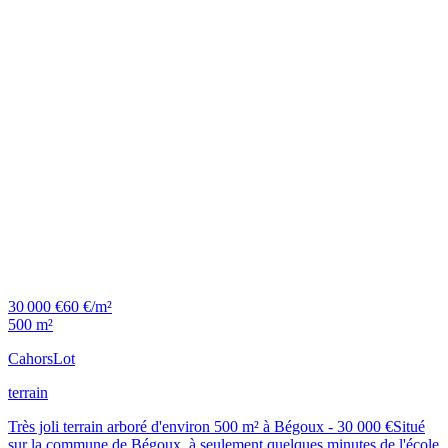
30 000 €
60 €/m²
500 m²
Cahors
Lot
terrain
Très joli terrain arboré d'environ 500 m² à Bégoux - 30 000 €Situé
sur la commune de Bégoux, à seulement quelques minutes de l'école