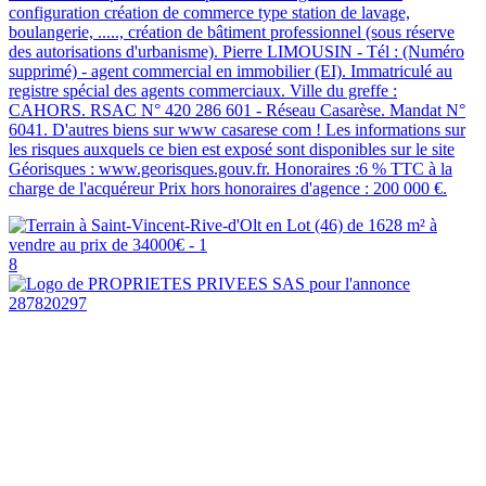
configuration création de commerce type station de lavage,
boulangerie, ....., création de bâtiment professionnel (sous réserve
des autorisations d'urbanisme). Pierre LIMOUSIN - Tél : (Numéro
supprimé) - agent commercial en immobilier (EI). Immatriculé au
registre spécial des agents commerciaux. Ville du greffe :
CAHORS. RSAC N° 420 286 601 - Réseau Casarèse. Mandat N°
6041. D'autres biens sur www casarese com ! Les informations sur
les risques auxquels ce bien est exposé sont disponibles sur le site
Géorisques : www.georisques.gouv.fr. Honoraires :6 % TTC à la
charge de l'acquéreur Prix hors honoraires d'agence : 200 000 €.
8