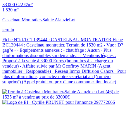
33 000 €
22 €/m²
1 530 m²
Castelnau Montratier-Sainte Alauzie
Lot
terrain
Fiche N°Id-TCT139444 : CASTELNAU MONTRATIER Fiche
BC139444 : Castelnau montratier, Terrain de 1530 m2 - Vue : D?
gag?e - - Equipements annexes : - chauffage : Aucun - Plus
d'informations disponibles sur demande... - Mentions légales :
Proposé à la vente à 33000 Euros (honoraires à la charge du
vendeur) - Affaire suivie par Mr Geoffroy MARIN (Agent
immobilier - Responsable) - Reseau Immo-Diffusion Cahors - Pour
plus d'informations, contactez notre secrétariat au (Numéro
supprimé) (Appel gratuit ou prix d'une communication locale)