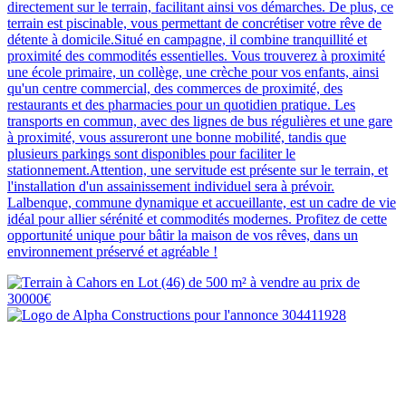
directement sur le terrain, facilitant ainsi vos démarches. De plus, ce
terrain est piscinable, vous permettant de concrétiser votre rêve de
détente à domicile.Situé en campagne, il combine tranquillité et
proximité des commodités essentielles. Vous trouverez à proximité
une école primaire, un collège, une crèche pour vos enfants, ainsi
qu'un centre commercial, des commerces de proximité, des
restaurants et des pharmacies pour un quotidien pratique. Les
transports en commun, avec des lignes de bus régulières et une gare
à proximité, vous assureront une bonne mobilité, tandis que
plusieurs parkings sont disponibles pour faciliter le
stationnement.Attention, une servitude est présente sur le terrain, et
l'installation d'un assainissement individuel sera à prévoir.
Lalbenque, commune dynamique et accueillante, est un cadre de vie
idéal pour allier sérénité et commodités modernes. Profitez de cette
opportunité unique pour bâtir la maison de vos rêves, dans un
environnement préservé et agréable !