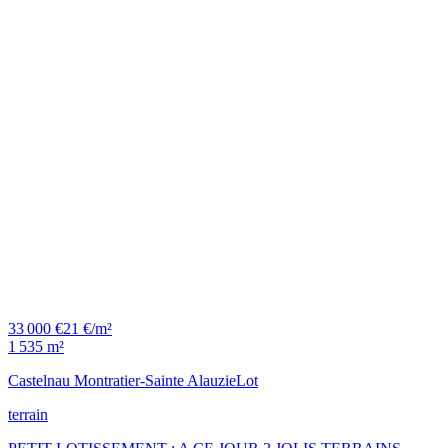
33 000 €
21 €/m²
1 535 m²
Castelnau Montratier-Sainte Alauzie
Lot
terrain