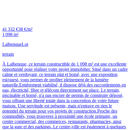
41 332 €
38 €/m²
1 098 m²
Lalbenque
Lot
terrain
À Lalbenque, ce terrain constructible de 1 098 m² est une excellente
opportunité pour réaliser votre projet immobilier. Situé dans un cadre
calme et verdoyant, ce terrain plat et boisé, avec une exposition
est/ouest, vous permet de profiter pleinement de la lumière
naturelle.Entièrement viabilisé, il dispose déjà des raccordements en
eau, électricité, fibre et télécom directement sur place. Le terrain,
piscinable et borné, n'a pas encore de permis de construire déposé,
vous offrant une liberté totale dans la conception de votre future
maison. Une servitude est présente, mais n'entrave en rien le
potentiel du terrain pour vos projets de construction.Proche des
commodités, vous trouverez à proximité une école primaire, un
centre commercial, des commerces, restaurants, pharmacies, ainsi
que la gare et des parkings. Le centre-ville est également à quelques