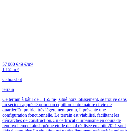
57 000 €
49 €/m²
1 155 m²
Cahors
Lot
terrain
Ce terrain à bâtir de 1 155 m², situé hors lotissement, se trouve dans
un secteur apprécié pour son équilibre entre nature et vie de
quartier.En prairie, très légèrement pentu, il présente une
configuration fonctionnelle. Le terrain est viabilisé, facilitant les
démarches de construction.Un certificat d'urbanisme en cours de
renouvellement ainsi qu'une étude de sol réalisée en août 2021 sont
déjà disponibles.La situation est particulièrement recherchée grâce à