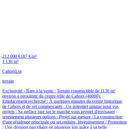
212 000 €
187 €/m²
1 136 m²
Cahors
Lot
terrain
Exclusivité - Rare à la vente : Terrain constructible de 1136 m²
environ à proximité du centre-ville de Cahors (46000).
Emplacement recherché : À quelques minutes du centre historique
de Cahors et de ses commerçants , Un potentiel unique pour vos
projets : Sa surface rare sur le marché vous permet d'envisager
sereinement plusieurs options : Projet sur-mesure : La construction
d'une résidence principale ou secondaire. Investissement / Promotion
: Une division parcellaire en plusieurs lots grâce à sa belle