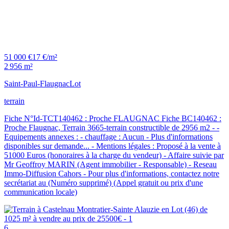
51 000 €
17 €/m²
2 956 m²
Saint-Paul-Flaugnac
Lot
terrain
Fiche N°Id-TCT140462 : Proche FLAUGNAC Fiche BC140462 :
Proche Flaugnac, Terrain 3665-terrain constructible de 2956 m2 - -
Equipements annexes : - chauffage : Aucun - Plus d'informations
disponibles sur demande... - Mentions légales : Proposé à la vente à
51000 Euros (honoraires à la charge du vendeur) - Affaire suivie par
Mr Geoffroy MARIN (Agent immobilier - Responsable) - Reseau
Immo-Diffusion Cahors - Pour plus d'informations, contactez notre
secrétariat au (Numéro supprimé) (Appel gratuit ou prix d'une
communication locale)
6