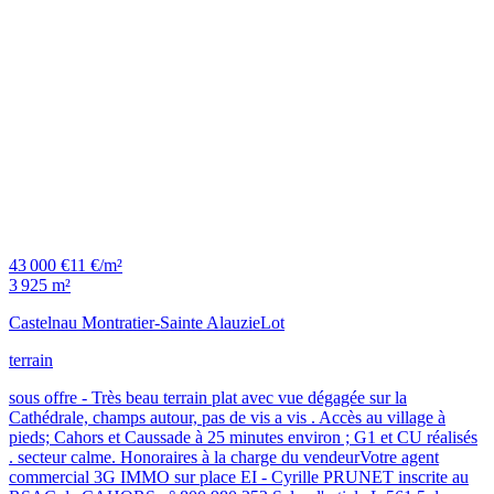
43 000 €
11 €/m²
3 925 m²
Castelnau Montratier-Sainte Alauzie
Lot
terrain
sous offre - Très beau terrain plat avec vue dégagée sur la
Cathédrale, champs autour, pas de vis a vis . Accès au village à
pieds; Cahors et Caussade à 25 minutes environ ; G1 et CU réalisés
. secteur calme. Honoraires à la charge du vendeurVotre agent
commercial 3G IMMO sur place EI - Cyrille PRUNET inscrite au