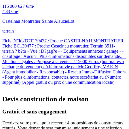
115 000 €
27 €/m²
4 337 m²
Castelnau Montratier-Sainte Alauzie
Lot
terrain
Fiche N°Id-TCT139477 : Proche CASTELNAU MONTRATIER
Fiche BC139477 : Proche Castelnau montratier, Terrain 3511-
terrain ? b?tir - Vue : D?gag?e - - Equipements annexes : garage - -
chauffage : Aucun - Plus d'informations disponibles sur demande... -
Mentions légales : Proposé à la vente à 115000 Euros (honoraires à
la charge du vendeur) - Affaire suivie par Mr Geoffroy MARIN
(Agent immobilier - Responsable) - Reseau Immo-Diffusion Cahors
- Pour plus d'informations, contactez notre secrétariat au (Numéro
supprimé) (Appel gratuit ou prix d'une communication locale)
Devis construction de maison
Gratuit et sans engagement
Décrivez votre projet pour recevoir 4 propositions de constructeurs
réputés. Votre demande sera transmise uniquement à une sélection