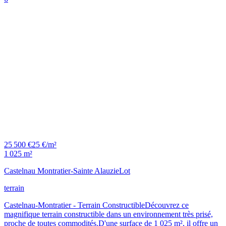
25 500 €
25 €/m²
1 025 m²
Castelnau Montratier-Sainte Alauzie
Lot
terrain
Castelnau-Montratier - Terrain ConstructibleDécouvrez ce
magnifique terrain constructible dans un environnement très prisé,
proche de toutes commodités.D'une surface de 1 025 m², il offre un