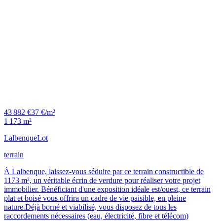
43 882 €
37 €/m²
1 173 m²
Lalbenque
Lot
terrain
À Lalbenque, laissez-vous séduire par ce terrain constructible de
1173 m², un véritable écrin de verdure pour réaliser votre projet
immobilier. Bénéficiant d'une exposition idéale est/ouest, ce terrain
plat et boisé vous offrira un cadre de vie paisible, en pleine
nature.Déjà borné et viabilisé, vous disposez de tous les
raccordements nécessaires (eau, électricité, fibre et télécom)