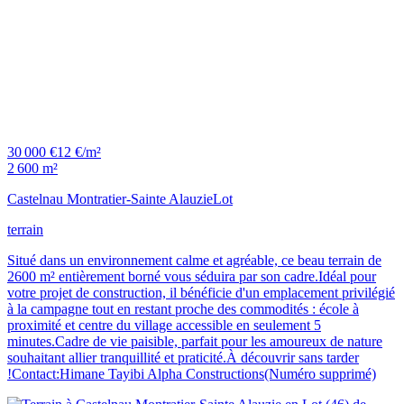
30 000 €
12 €/m²
2 600 m²
Castelnau Montratier-Sainte Alauzie
Lot
terrain
Situé dans un environnement calme et agréable, ce beau terrain de
2600 m² entièrement borné vous séduira par son cadre.Idéal pour
votre projet de construction, il bénéficie d'un emplacement privilégié
à la campagne tout en restant proche des commodités : école à
proximité et centre du village accessible en seulement 5
minutes.Cadre de vie paisible, parfait pour les amoureux de nature
souhaitant allier tranquillité et praticité.À découvrir sans tarder
!Contact:Himane Tayibi Alpha Constructions(Numéro supprimé)