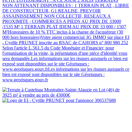
PETIT LOTISSEMENT : A CE JOUR 2 JOLIS TERRAINS
NON ATTENANT DISPONIBLES : 1 TERRAIN PLAT , LIBRE
DE CONSTRUCTEUR, G1 REALISE, PREVOIR
ASSAINISSEMENT NON COLLECTIF, RESEAUX A
PROXIMITE ; COMMERCES A PIEDS AU PRIX DE 33000
/1535 M² 1 TERRAIN PLAT IDEM AU PRIX DE 33 000 / 1507
M²Honoraires de 10 % TTC inclus à la charge de l'acquéreur (30
000 hors honoraires)Votre agent commercial 3G IMMO sur place EI
- Cyrille PRUNET inscrite au RSAC de CAHORS n° 800 980 252
Selon l'article L.561.5 du Code Monétaire et Financier, pour
l'organisation de la visite, la présentation d'une pièce d'identité vous
sera demandée.Les informations sur les risques auxquels ce bien est
exposé sont disponibles sur le site Géorisques :
www.georisques.gouv.frLes informations sur les risques auxquels ce
bien est exposé sont disponibles sur le site Géorisques :
www.georisques.gouv.fr