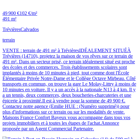
49 900 €
102 €/m²
491 m²
Trévières
Calvados
terrain
VENTE : terrain de 491 m² à TrévièresIDÉALEMENT SITUÉÀ
Trévières (14710), projetez la maison de vos rêves sur ce terrain de
491 m². Dans un secteur prisé, ce terrain idéalement situé est proche
des écoles et des commerces. Trois établissements scolaires sont
implantés à moins de 10 minutes à pied, tout comme dont l'École
Élémentaire Privée Notre-Dame et le Collège Octave Mirbeau. Côté
transports en commun, on trouve la gare Le Molay-Littry à moins de
10 minutes en voiture. Il y a un accès à la nationale N13 à 4 km. Il y
a un tennis, deux commerces, deux boucheries-charcuteries et une
épicerie à proximité.Il est à vendre pour la somme de 49 900 €.
Contactez notre agence (Emilie HUE : (Numéro supprimé)) pour
plus d'informations sur ce terrain ou sur les modalités de vente.
Maisons France Confort Bayeux vous accompagne dans tous vos
projets immobiliers et à toutes les étapes de l'achat.Annonce
proposée par un Agent Commercial Partenaire.