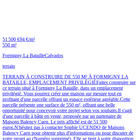
51 500 €
94 €/m²
550 m²
Formigny La Bataille
Calvados
terrain
TERRAIN À CONSTRUIRE DE 550 M² À FORMIGNY LA
BATAILLE, EMPLACEMENT PRIVILÉGIÉFaites construire sur
ce terrain situé à Formigny La Bataille, dans un emplacement
privilégié. Vous pourrez créer une maison sur mesure tout en
profitant d'une parcelle offrant un espace extérieur agréable.Cette
parcelle présente une surface de 550 m², offrant une belle
opportunité pour concevoir votre projet selon vos souhaits.Il s'agit
d'une parcelle à bâtir en vente, proposée par un partenaire de
Maisons Balency Caen. Le prix affiché est de 51 500
euros.N'hésitez pas à contacter Sophie UCENDO de Maisons
Balency Caen pour obtenir plus d'informations ou pour discuter de
votre projet au (Numéro supprimé). Elle se tient à votre disposition