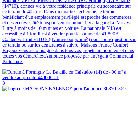
BatailleEMPLACEMENT PRIVILÉGIÉÀ Formigny La Bataille
(14710), donnez vie à votre résidence principale ou secondaire sur
ce terrain de 402 m². Dans un quartier recherché, le terrain
bénéficiant d'un emplacement privilégié est proche des commerces
et des écoles. Côté transports en commun, il y a la gare Le Molay-
Littry à moins de 10 minutes en voiture. La nationale N13 est
accessible à 1 km.Il est à vendre pour la somme de 41 800 €.
Contactez Emilie HUE ((Numéro supprimé)) pour toute question sur
ce terrain ou sur les démarches à suivre. Maisons France Confort
Bayeux vous accompagne dans tous vos projets immobiliers et dans
toutes vos démarches.Annonce proposée par un Agent Commercial
Partenaire.
3