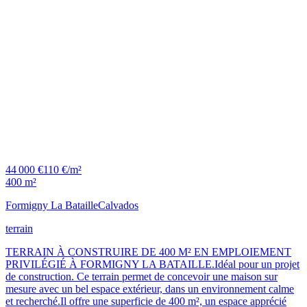
44 000 €
110 €/m²
400 m²
Formigny La Bataille
Calvados
terrain
TERRAIN À CONSTRUIRE DE 400 M² EN EMPLOIEMENT
PRIVILÉGIÉ À FORMIGNY LA BATAILLE.Idéal pour un projet
de construction. Ce terrain permet de concevoir une maison sur
mesure avec un bel espace extérieur, dans un environnement calme
et recherché.Il offre une superficie de 400 m², un espace apprécié