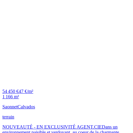
54 450 €
47 €/m²
1 166 m²
Saonnet
Calvados
terrain
NOUVEAUTÉ - EN EXCLUSIVITÉ AGENT.CIEDans un
environnement paisible et verdoyant, au coeur de la charmante