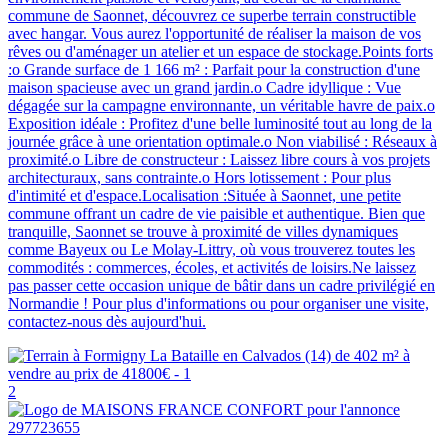
commune de Saonnet, découvrez ce superbe terrain constructible
avec hangar. Vous aurez l'opportunité de réaliser la maison de vos
rêves ou d'aménager un atelier et un espace de stockage.Points forts
:o Grande surface de 1 166 m² : Parfait pour la construction d'une
maison spacieuse avec un grand jardin.o Cadre idyllique : Vue
dégagée sur la campagne environnante, un véritable havre de paix.o
Exposition idéale : Profitez d'une belle luminosité tout au long de la
journée grâce à une orientation optimale.o Non viabilisé : Réseaux à
proximité.o Libre de constructeur : Laissez libre cours à vos projets
architecturaux, sans contrainte.o Hors lotissement : Pour plus
d'intimité et d'espace.Localisation :Située à Saonnet, une petite
commune offrant un cadre de vie paisible et authentique. Bien que
tranquille, Saonnet se trouve à proximité de villes dynamiques
comme Bayeux ou Le Molay-Littry, où vous trouverez toutes les
commodités : commerces, écoles, et activités de loisirs.Ne laissez
pas passer cette occasion unique de bâtir dans un cadre privilégié en
Normandie ! Pour plus d'informations ou pour organiser une visite,
contactez-nous dès aujourd'hui.
2