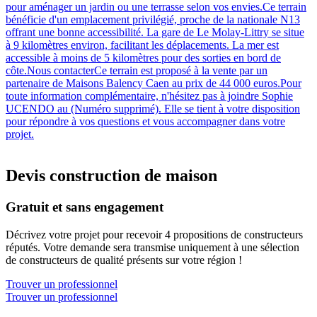
pour aménager un jardin ou une terrasse selon vos envies.Ce terrain
bénéficie d'un emplacement privilégié, proche de la nationale N13
offrant une bonne accessibilité. La gare de Le Molay-Littry se situe
à 9 kilomètres environ, facilitant les déplacements. La mer est
accessible à moins de 5 kilomètres pour des sorties en bord de
côte.Nous contacterCe terrain est proposé à la vente par un
partenaire de Maisons Balency Caen au prix de 44 000 euros.Pour
toute information complémentaire, n'hésitez pas à joindre Sophie
UCENDO au (Numéro supprimé). Elle se tient à votre disposition
pour répondre à vos questions et vous accompagner dans votre
projet.
Devis construction de maison
Gratuit et sans engagement
Décrivez votre projet pour recevoir 4 propositions de constructeurs
réputés. Votre demande sera transmise uniquement à une sélection
de constructeurs de qualité présents sur votre région !
Trouver un professionnel
Trouver un professionnel