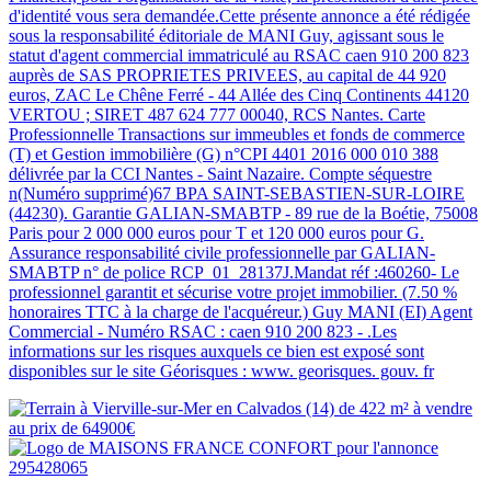
d'identité vous sera demandée.Cette présente annonce a été rédigée
sous la responsabilité éditoriale de MANI Guy, agissant sous le
statut d'agent commercial immatriculé au RSAC caen 910 200 823
auprès de SAS PROPRIETES PRIVEES, au capital de 44 920
euros, ZAC Le Chêne Ferré - 44 Allée des Cinq Continents 44120
VERTOU ; SIRET 487 624 777 00040, RCS Nantes. Carte
Professionnelle Transactions sur immeubles et fonds de commerce
(T) et Gestion immobilière (G) n°CPI 4401 2016 000 010 388
délivrée par la CCI Nantes - Saint Nazaire. Compte séquestre
n(Numéro supprimé)67 BPA SAINT-SEBASTIEN-SUR-LOIRE
(44230). Garantie GALIAN-SMABTP - 89 rue de la Boétie, 75008
Paris pour 2 000 000 euros pour T et 120 000 euros pour G.
Assurance responsabilité civile professionnelle par GALIAN-
SMABTP n° de police RCP_01_28137J.Mandat réf :460260- Le
professionnel garantit et sécurise votre projet immobilier. (7.50 %
honoraires TTC à la charge de l'acquéreur.) Guy MANI (EI) Agent
Commercial - Numéro RSAC : caen 910 200 823 - .Les
informations sur les risques auxquels ce bien est exposé sont
disponibles sur le site Géorisques : www. georisques. gouv. fr