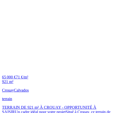
65 000 €
71 €/m²
921 m²
Crouay
Calvados
terrain
TERRAIN DE 921 m² À CROUAY - OPPORTUNITÉ À
SAISIRUn cadre idéal pour votre projetSitué à Crouay, ce terrain de