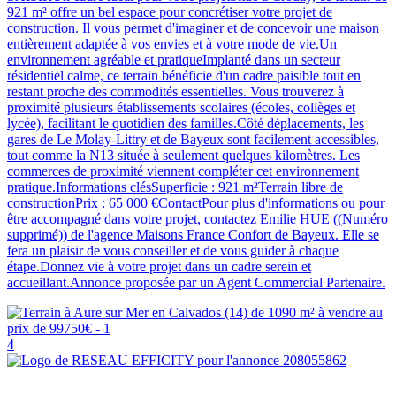
921 m² offre un bel espace pour concrétiser votre projet de
construction. Il vous permet d'imaginer et de concevoir une maison
entièrement adaptée à vos envies et à votre mode de vie.Un
environnement agréable et pratiqueImplanté dans un secteur
résidentiel calme, ce terrain bénéficie d'un cadre paisible tout en
restant proche des commodités essentielles. Vous trouverez à
proximité plusieurs établissements scolaires (écoles, collèges et
lycée), facilitant le quotidien des familles.Côté déplacements, les
gares de Le Molay-Littry et de Bayeux sont facilement accessibles,
tout comme la N13 située à seulement quelques kilomètres. Les
commerces de proximité viennent compléter cet environnement
pratique.Informations clésSuperficie : 921 m²Terrain libre de
constructionPrix : 65 000 €ContactPour plus d'informations ou pour
être accompagné dans votre projet, contactez Emilie HUE ((Numéro
supprimé)) de l'agence Maisons France Confort de Bayeux. Elle se
fera un plaisir de vous conseiller et de vous guider à chaque
étape.Donnez vie à votre projet dans un cadre serein et
accueillant.Annonce proposée par un Agent Commercial Partenaire.
4