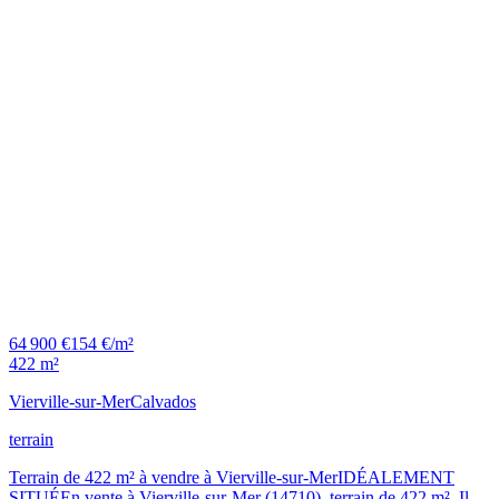
64 900 €
154 €/m²
422 m²
Vierville-sur-Mer
Calvados
terrain
Terrain de 422 m² à vendre à Vierville-sur-MerIDÉALEMENT
SITUÉEn vente à Vierville-sur-Mer (14710), terrain de 422 m². Il