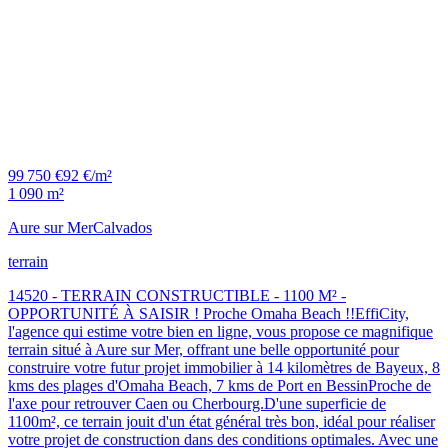
99 750 €
92 €/m²
1 090 m²
Aure sur Mer
Calvados
terrain
14520 - TERRAIN CONSTRUCTIBLE - 1100 M² -
OPPORTUNITÉ À SAISIR ! Proche Omaha Beach !!EffiCity,
l'agence qui estime votre bien en ligne, vous propose ce magnifique
terrain situé à Aure sur Mer, offrant une belle opportunité pour
construire votre futur projet immobilier à 14 kilomètres de Bayeux, 8
kms des plages d'Omaha Beach, 7 kms de Port en BessinProche de
l'axe pour retrouver Caen ou Cherbourg.D'une superficie de
1100m², ce terrain jouit d'un état général très bon, idéal pour réaliser
votre projet de construction dans des conditions optimales. Avec une