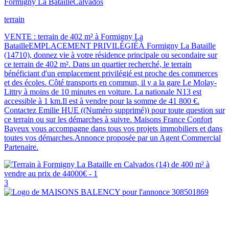
Formigny La Bataille
Calvados
terrain
VENTE : terrain de 402 m² à Formigny La
BatailleEMPLACEMENT PRIVILÉGIÉÀ Formigny La Bataille
(14710), donnez vie à votre résidence principale ou secondaire sur
ce terrain de 402 m². Dans un quartier recherché, le terrain
bénéficiant d'un emplacement privilégié est proche des commerces
et des écoles. Côté transports en commun, il y a la gare Le Molay-
Littry à moins de 10 minutes en voiture. La nationale N13 est
accessible à 1 km.Il est à vendre pour la somme de 41 800 €.
Contactez Emilie HUE ((Numéro supprimé)) pour toute question sur
ce terrain ou sur les démarches à suivre. Maisons France Confort
Bayeux vous accompagne dans tous vos projets immobiliers et dans
toutes vos démarches.Annonce proposée par un Agent Commercial
Partenaire.
3