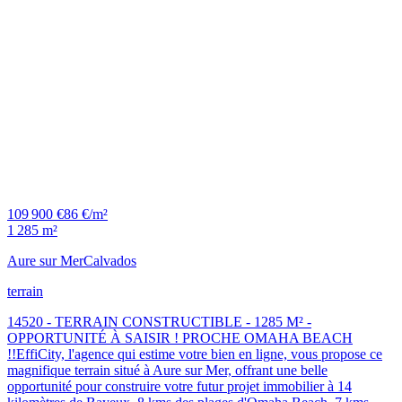
109 900 €
86 €/m²
1 285 m²
Aure sur Mer
Calvados
terrain
14520 - TERRAIN CONSTRUCTIBLE - 1285 M² -
OPPORTUNITÉ À SAISIR ! PROCHE OMAHA BEACH
!!EffiCity, l'agence qui estime votre bien en ligne, vous propose ce
magnifique terrain situé à Aure sur Mer, offrant une belle
opportunité pour construire votre futur projet immobilier à 14