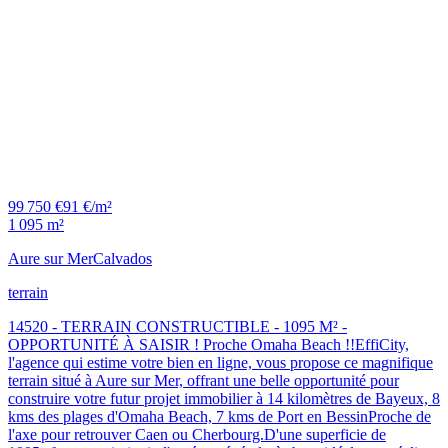
99 750 €
91 €/m²
1 095 m²
Aure sur Mer
Calvados
terrain
14520 - TERRAIN CONSTRUCTIBLE - 1095 M² -
OPPORTUNITÉ À SAISIR ! Proche Omaha Beach !!EffiCity,
l'agence qui estime votre bien en ligne, vous propose ce magnifique
terrain situé à Aure sur Mer, offrant une belle opportunité pour
construire votre futur projet immobilier à 14 kilomètres de Bayeux, 8
kms des plages d'Omaha Beach, 7 kms de Port en BessinProche de
l'axe pour retrouver Caen ou Cherbourg.D'une superficie de