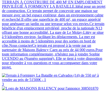
TERRAIN À CONSTRUIRE DE 400 M² EN EMPLOIEMENT
PRIVILÉGIÉ À FORMIGNY LA BATAILLE.Idéal pour un projet
de construction. Ce terrain permet de concevoir une maison sur
mesure avec un bel espace extérieur, dans un environnement calme
et recherché.Il offre une superficie de 400 m², un espace apprécié
pour aménager un jardin ou une terrasse selon vos envies.Ce terrain
bénéficie d'un emplacement privilégié, proche de la nationale N13
offrant une bonne accessibilité. La gare de Le Molay-Littry se situe
à 9 kilomètres environ, facilitant les déplacements. La mer est
accessible à moins de 5 kilomètres pour des sorties en bord de
côte.Nous contacterCe terrain est proposé à la vente par un
partenaire de Maisons Balency Caen au prix de 44 000 euros.Pour
toute information complémentaire, n'hésitez pas à joindre Sophie
UCENDO au (Numéro supprimé). Elle se tient à votre disposition
pour répondre à vos questions et vous accompagner dans votre
projet.
3