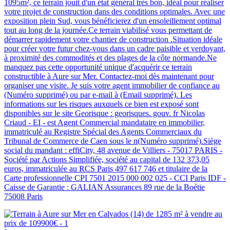
1095m², ce terrain jouit d'un état général très bon, idéal pour réaliser
votre projet de construction dans des conditions optimales. Avec une
exposition plein Sud, vous bénéficierez d'un ensoleillement optimal
tout au long de la journée.Ce terrain viabilisé vous permettant de
démarrer rapidement votre chantier de construction .Situation idéale
pour créer votre futur chez-vous dans un cadre paisible et verdoyant,
à proximité des commodités et des plages de la côte normande.Ne
manquez pas cette opportunité unique d'acquérir ce terrain
constructible à Aure sur Mer. Contactez-moi dès maintenant pour
organiser une visite. Je suis votre agent immobilier de confiance au
(Numéro supprimé) ou par e-mail à (Email supprimé). Les
informations sur les risques auxquels ce bien est exposé sont
disponibles sur le site Georisque : georisques. gouv. fr Nicolas
Criaud - EI - est Agent Commercial mandataire en immobilier,
immatriculé au Registre Spécial des Agents Commerciaux du
Tribunal de Commerce de Caen sous le n(Numéro supprimé).Siège
social du mandant : effiCity, 48 avenue de Villiers - 75017 PARIS -
Société par Actions Simplifiée, société au capital de 132 373,05
euros, immatriculée au RCS Paris 497 617 746 et titulaire de la
Carte professionnelle CPI 7501 2015 000 002 025 - CCI Paris IDF -
Caisse de Garantie : GALIAN Assurances 89 rue de la Boétie
75008 Paris