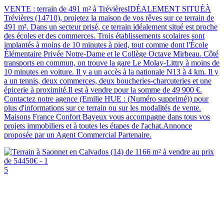
VENTE : terrain de 491 m² à TrévièresIDÉALEMENT SITUÉÀ
Trévières (14710), projetez la maison de vos rêves sur ce terrain de
491 m². Dans un secteur prisé, ce terrain idéalement situé est proche
des écoles et des commerces. Trois établissements scolaires sont
implantés à moins de 10 minutes à pied, tout comme dont l'École
Élémentaire Privée Notre-Dame et le Collège Octave Mirbeau. Côté
transports en commun, on trouve la gare Le Molay-Littry à moins de
10 minutes en voiture. Il y a un accès à la nationale N13 à 4 km. Il y
a un tennis, deux commerces, deux boucheries-charcuteries et une
épicerie à proximité.Il est à vendre pour la somme de 49 900 €.
Contactez notre agence (Emilie HUE : (Numéro supprimé)) pour
plus d'informations sur ce terrain ou sur les modalités de vente.
Maisons France Confort Bayeux vous accompagne dans tous vos
projets immobiliers et à toutes les étapes de l'achat.Annonce
proposée par un Agent Commercial Partenaire.
5