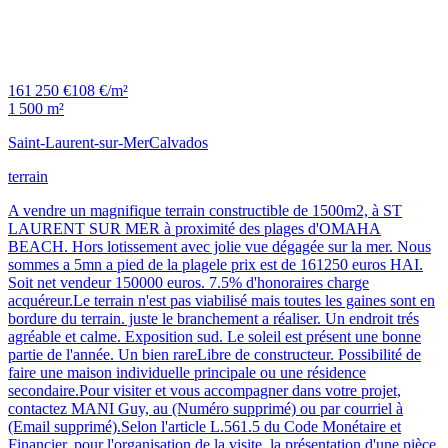
161 250 €
108 €/m²
1 500 m²
Saint-Laurent-sur-Mer
Calvados
terrain
A vendre un magnifique terrain constructible de 1500m2, à ST
LAURENT SUR MER à proximité des plages d'OMAHA
BEACH. Hors lotissement avec jolie vue dégagée sur la mer. Nous
sommes a 5mn a pied de la plagele prix est de 161250 euros HAI.
Soit net vendeur 150000 euros. 7.5% d'honoraires charge
acquéreur.Le terrain n'est pas viabilisé mais toutes les gaines sont en
bordure du terrain. juste le branchement a réaliser. Un endroit trés
agréable et calme. Exposition sud. Le soleil est présent une bonne
partie de l'année. Un bien rareLibre de constructeur. Possibilité de
faire une maison individuelle principale ou une résidence
secondaire.Pour visiter et vous accompagner dans votre projet,
contactez MANI Guy, au (Numéro supprimé) ou par courriel à
(Email supprimé).Selon l'article L.561.5 du Code Monétaire et
Financier, pour l'organisation de la visite, la présentation d'une pièce