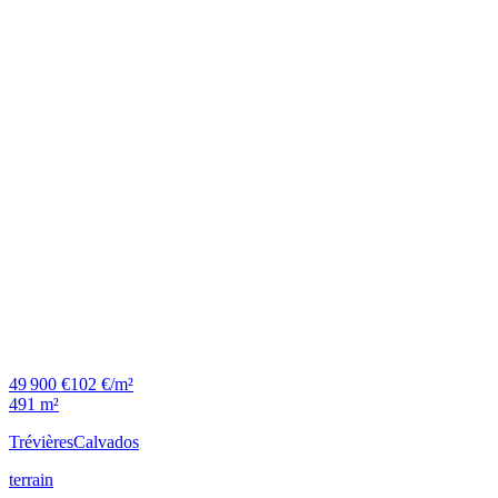
49 900 €
102 €/m²
491 m²
Trévières
Calvados
terrain