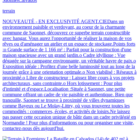
Saonnet
Calvados
terrain
NOUVEAUTÉ - EN EXCLUSIVITÉ AGENT.CIEDans un
environnement paisible et verdoyant, au coeur de la charmante
commune de Saonnet, découvrez ce superbe terrain constructible
avec hangar. Vous aurez l'opportunité de réaliser la maison de vos
rêves ou d'aménager un atelier et un espace de stockage.Points forts
:o Grande surface de 1 166 m² : Parfait pour la construction d'une
maison spacieuse avec un grand jardin.o Cadre idyllique : Vue
dégagée sur la campagne environnante, un véritable havre de paix.o
Exposition idéale : Profitez d'une belle luminosité tout au long de la
journée grâce à une orientation optimale.o Non viabilisé : Réseaux à
proximité.o Libre de constructeur : Laissez libre cours à vos projets
architecturaux, sans contrainte.o Hors lotissement : Pour plus
d'intimité et d'espace.Localisation :Située à Saonnet, une petite
commune offrant un cadre de vie paisible et authentique. Bien que
tranquille, Saonnet se trouve à proximité de villes dynamiques
comme Bayeux ou Le Molay-Littry, où vous trouverez toutes les
commodités : commerces, écoles, et activités de loisirs.Ne laissez
pas passer cette occasion unique de bâtir dans un cadre privilégié en
Normandie ! Pour plus d'informations ou pour organiser une visite,
contactez-nous dès aujourd'hui.