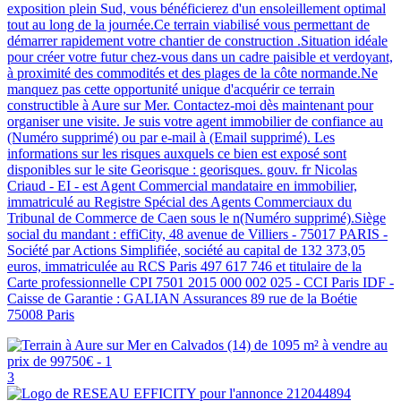
exposition plein Sud, vous bénéficierez d'un ensoleillement optimal
tout au long de la journée.Ce terrain viabilisé vous permettant de
démarrer rapidement votre chantier de construction .Situation idéale
pour créer votre futur chez-vous dans un cadre paisible et verdoyant,
à proximité des commodités et des plages de la côte normande.Ne
manquez pas cette opportunité unique d'acquérir ce terrain
constructible à Aure sur Mer. Contactez-moi dès maintenant pour
organiser une visite. Je suis votre agent immobilier de confiance au
(Numéro supprimé) ou par e-mail à (Email supprimé). Les
informations sur les risques auxquels ce bien est exposé sont
disponibles sur le site Georisque : georisques. gouv. fr Nicolas
Criaud - EI - est Agent Commercial mandataire en immobilier,
immatriculé au Registre Spécial des Agents Commerciaux du
Tribunal de Commerce de Caen sous le n(Numéro supprimé).Siège
social du mandant : effiCity, 48 avenue de Villiers - 75017 PARIS -
Société par Actions Simplifiée, société au capital de 132 373,05
euros, immatriculée au RCS Paris 497 617 746 et titulaire de la
Carte professionnelle CPI 7501 2015 000 002 025 - CCI Paris IDF -
Caisse de Garantie : GALIAN Assurances 89 rue de la Boétie
75008 Paris
3