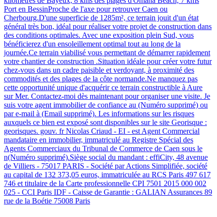
kilomètres de Bayeux, 8 kms des plages d'Omaha Beach, 7 kms
Port en BessinProche de l'axe pour retrouver Caen ou
Cherbourg.D'une superficie de 1285m², ce terrain jouit d'un état
général très bon, idéal pour réaliser votre projet de construction dans
des conditions optimales. Avec une exposition plein Sud, vous
bénéficierez d'un ensoleillement optimal tout au long de la
journée.Ce terrain viabilisé vous permettant de démarrer rapidement
votre chantier de construction .Situation idéale pour créer votre futur
chez-vous dans un cadre paisible et verdoyant, à proximité des
commodités et des plages de la côte normande.Ne manquez pas
cette opportunité unique d'acquérir ce terrain constructible à Aure
sur Mer. Contactez-moi dès maintenant pour organiser une visite. Je
suis votre agent immobilier de confiance au (Numéro supprimé) ou
par e-mail à (Email supprimé). Les informations sur les risques
auxquels ce bien est exposé sont disponibles sur le site Georisque :
georisques. gouv. fr Nicolas Criaud - EI - est Agent Commercial
mandataire en immobilier, immatriculé au Registre Spécial des
Agents Commerciaux du Tribunal de Commerce de Caen sous le
n(Numéro supprimé).Siège social du mandant : effiCity, 48 avenue
de Villiers - 75017 PARIS - Société par Actions Simplifiée, société
au capital de 132 373,05 euros, immatriculée au RCS Paris 497 617
746 et titulaire de la Carte professionnelle CPI 7501 2015 000 002
025 - CCI Paris IDF - Caisse de Garantie : GALIAN Assurances 89
rue de la Boétie 75008 Paris