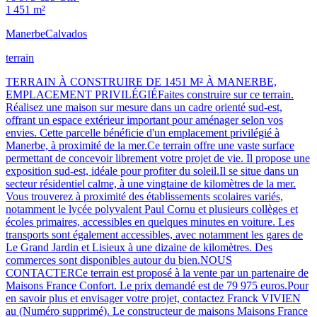
1 451 m²
Manerbe
Calvados
terrain
TERRAIN À CONSTRUIRE DE 1451 M² À MANERBE,
EMPLACEMENT PRIVILÉGIÉFaites construire sur ce terrain.
Réalisez une maison sur mesure dans un cadre orienté sud-est,
offrant un espace extérieur important pour aménager selon vos
envies. Cette parcelle bénéficie d'un emplacement privilégié à
Manerbe, à proximité de la mer.Ce terrain offre une vaste surface
permettant de concevoir librement votre projet de vie. Il propose une
exposition sud-est, idéale pour profiter du soleil.Il se situe dans un
secteur résidentiel calme, à une vingtaine de kilomètres de la mer.
Vous trouverez à proximité des établissements scolaires variés,
notamment le lycée polyvalent Paul Cornu et plusieurs collèges et
écoles primaires, accessibles en quelques minutes en voiture. Les
transports sont également accessibles, avec notamment les gares de
Le Grand Jardin et Lisieux à une dizaine de kilomètres. Des
commerces sont disponibles autour du bien.NOUS
CONTACTERCe terrain est proposé à la vente par un partenaire de
Maisons France Confort. Le prix demandé est de 79 975 euros.Pour
en savoir plus et envisager votre projet, contactez Franck VIVIEN
au (Numéro supprimé). Le constructeur de maisons Maisons France