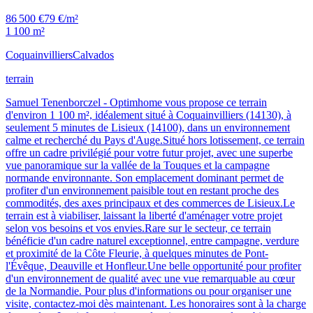
86 500 €
79 €/m²
1 100 m²
Coquainvilliers
Calvados
terrain
Samuel Tenenborczel - Optimhome vous propose ce terrain
d'environ 1 100 m², idéalement situé à Coquainvilliers (14130), à
seulement 5 minutes de Lisieux (14100), dans un environnement
calme et recherché du Pays d'Auge.Situé hors lotissement, ce terrain
offre un cadre privilégié pour votre futur projet, avec une superbe
vue panoramique sur la vallée de la Touques et la campagne
normande environnante. Son emplacement dominant permet de
profiter d'un environnement paisible tout en restant proche des
commodités, des axes principaux et des commerces de Lisieux.Le
terrain est à viabiliser, laissant la liberté d'aménager votre projet
selon vos besoins et vos envies.Rare sur le secteur, ce terrain
bénéficie d'un cadre naturel exceptionnel, entre campagne, verdure
et proximité de la Côte Fleurie, à quelques minutes de Pont-
l'Évêque, Deauville et Honfleur.Une belle opportunité pour profiter
d'un environnement de qualité avec une vue remarquable au cœur
de la Normandie. Pour plus d'informations ou pour organiser une
visite, contactez-moi dès maintenant. Les honoraires sont à la charge