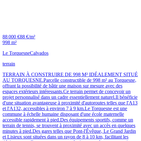
88 000 €
88 €/m²
998 m²
Le Torquesne
Calvados
terrain
TERRAIN À CONSTRUIRE DE 998 M² IDÉALEMENT SITUÉ
AU TORQUESNE.Parcelle constructible de 998 m² au Torquesne,
offrant la possibilité de bâtir une maison sur mesure avec des
espaces extérieurs intéressants.Ce terrain permet de concevoir un
projet personnalisé dans un cadre essentiellement naturel.Il bénéficie
d'une situation avantageuse à proximité d'autoroutes telles que l'A13
et l'A132, accessibles à environ 7 à 9 km.Le Torquesne est une
commune à échelle humaine disposant d'une école maternelle
accessible rapidement à pied.Des équipements sportifs, comme un
terrain de tennis, se trouvent à proximité avec un accès en quelques
minutes à pied.Des gares telles que Pont-l'Évêque, Le Grand Jardin
et Lisieux sont situées dans un rayon de 8 à 10 km, facilitant les