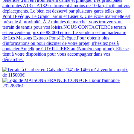
bénéficie d'un environnement calme et pratique. Les principales
autoroutes A13 et A132 se trouvent à moins de 10 km, facilitant vos
déplacements. Le bien est desservi par plusieurs gares telles que
Pont-l'Évêque, Le Grand Jardin et Lisieux. Une école maternelle est
présente à proximité. À 2 minutes de marche, vous trouverez un
terrain de tennis pour vos loisirs.NOUS CONTACTERCe terrain
est en vente au prix de 88 000 euros. Le vendeur est un partenaire
de Les Maisons Extraco Pont-l'Évêque.Pour obtenir plus
d'informations ou pour discuter de votre projet, n'hésitez pas à
contacter Angélique CUVILLIERS au (Numéro supprimé). Elle se
tient à votre disposition pour vous accompagner dans vos
démarches.