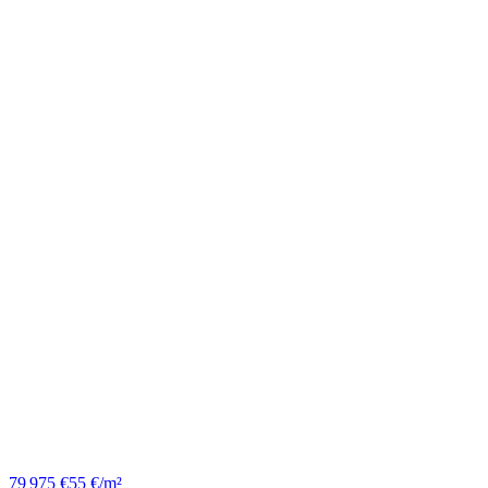
79 975 €
55 €/m²