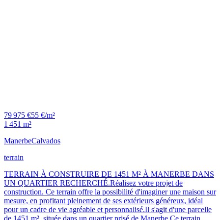
79 975 €
55 €/m²
1 451 m²
Manerbe
Calvados
terrain
TERRAIN À CONSTRUIRE DE 1451 M² À MANERBE DANS
UN QUARTIER RECHERCHÉ.Réalisez votre projet de
construction. Ce terrain offre la possibilité d'imaginer une maison sur
mesure, en profitant pleinement de ses extérieurs généreux, idéal
pour un cadre de vie agréable et personnalisé.Il s'agit d'une parcelle
de 1451 m², située dans un quartier prisé de Manerbe.Ce terrain