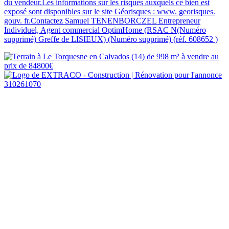
du vendeur.Les informations sur les risques auxquels ce bien est
exposé sont disponibles sur le site Géorisques : www. georisques.
gouv. fr.Contactez Samuel TENENBORCZEL Entrepreneur
Individuel, Agent commercial OptimHome (RSAC N(Numéro
supprimé) Greffe de LISIEUX) (Numéro supprimé) (réf. 608652 )