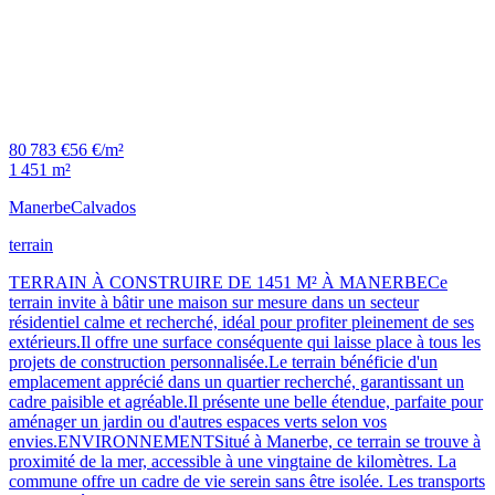
80 783 €
56 €/m²
1 451 m²
Manerbe
Calvados
terrain
TERRAIN À CONSTRUIRE DE 1451 M² À MANERBECe
terrain invite à bâtir une maison sur mesure dans un secteur
résidentiel calme et recherché, idéal pour profiter pleinement de ses
extérieurs.Il offre une surface conséquente qui laisse place à tous les
projets de construction personnalisée.Le terrain bénéficie d'un
emplacement apprécié dans un quartier recherché, garantissant un
cadre paisible et agréable.Il présente une belle étendue, parfaite pour
aménager un jardin ou d'autres espaces verts selon vos
envies.ENVIRONNEMENTSitué à Manerbe, ce terrain se trouve à
proximité de la mer, accessible à une vingtaine de kilomètres. La
commune offre un cadre de vie serein sans être isolée. Les transports