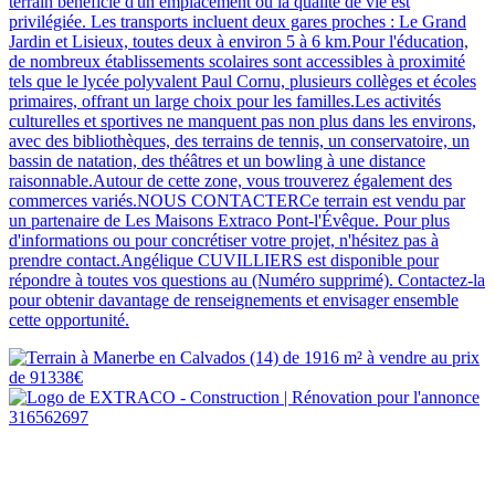
terrain bénéficie d'un emplacement où la qualité de vie est
privilégiée. Les transports incluent deux gares proches : Le Grand
Jardin et Lisieux, toutes deux à environ 5 à 6 km.Pour l'éducation,
de nombreux établissements scolaires sont accessibles à proximité
tels que le lycée polyvalent Paul Cornu, plusieurs collèges et écoles
primaires, offrant un large choix pour les familles.Les activités
culturelles et sportives ne manquent pas non plus dans les environs,
avec des bibliothèques, des terrains de tennis, un conservatoire, un
bassin de natation, des théâtres et un bowling à une distance
raisonnable.Autour de cette zone, vous trouverez également des
commerces variés.NOUS CONTACTERCe terrain est vendu par
un partenaire de Les Maisons Extraco Pont-l'Évêque. Pour plus
d'informations ou pour concrétiser votre projet, n'hésitez pas à
prendre contact.Angélique CUVILLIERS est disponible pour
répondre à toutes vos questions au (Numéro supprimé). Contactez-la
pour obtenir davantage de renseignements et envisager ensemble
cette opportunité.