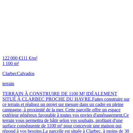
122 000 €
111 €/m²
1 100 m²
Clarbec
Calvados
terrain
TERRAIN À CONSTRUIRE DE 1100 M² IDÉALEMENT
SITUÉ À CLARBEC PROCHE DU HAVRE.Faites construire sur
ce terrain et réalisez un projet sur mesure dans un cadre en pleine
campagne, à proximité de la mer. Cette parcelle offre un espace
extérieur généreux favorable à toutes vos envies d'aménagement.Ce
terrain vous permettra de bâtir selon vos souhaits, profitant d'une
surface conséquente de 1100 m² pour concevoir une maison qui
répond à vos besoins.La parcelle est située à Clarbec, à moins de 30