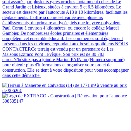
sont assurés par plusieurs gares proches, notamment celles de Le
Grand Jardin et Lisieux, situées à environ 5 et 6,5 kilomètres. Le
secteur est desservi par l'autoroute A13 à 10 kilomètres, facilitant les
déplacements. L'offre scolaire est variée avec plusieurs
établissements, du primaire au lycée, tels que le lycée polyvalent
Paul Cornu à environ 4 kilomètres, ou encore le collège Marcel
Gambier. De nombreuses écoles primaires et élémentaires
complètent cet ensemble éducatif. Les commerces sont également
présents dans les environs, répondant aux besoins quotidiens.NOUS
CONTACTERCe terrain est vendu par un partenaire de Les
Maisons Extraco Pont-l'Évêque. Son prix est de 80 783
euros.N'hésitez pas à joindre Marion PAIN au (Numéro supprimé)
pour obtenir plus d'informations et organiser votre projet de
construction. Elle se tient à votre disposition pour vous accompagner
dans cette démarche.