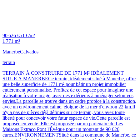
90 626 €
51 €/m²
1 771 m²
Manerbe
Calvados
terrain
TERRAIN À CONSTRUIRE DE 1771 M² IDÉALEMENT
SITUÉ À MANERBECe terrain, idéalement situé à Manerbe, offre
une belle superficie de 1771 m² pour bâtir un projet immobilier
entièrement personnalisé. Profitez de cet espace pour imaginer une
réalisation à votre image, avec des extérieurs à aménager selon vos
envies.La parcelle se trouve dans un cadre propice à la construction,
avec un environnement calme, éloigné de la mer d'environ 22 km.Il
n'y a pas de pièces déjà définies sur ce terrain, vous avez toute
liberté pour concevoir votre futur espace de vie.Cette parcelle est
proposée en vente. Elle est proposée par un partenaire de Les
Maisons Extraco Pont-l'Évêque pour un montant de 90 626
euros.ENVIRONNEMENTSitué dans la commune de Manerbe, ce