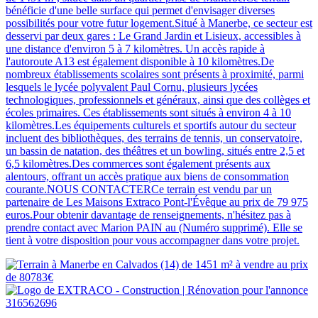
bénéficie d'une belle surface qui permet d'envisager diverses
possibilités pour votre futur logement.Situé à Manerbe, ce secteur est
desservi par deux gares : Le Grand Jardin et Lisieux, accessibles à
une distance d'environ 5 à 7 kilomètres. Un accès rapide à
l'autoroute A13 est également disponible à 10 kilomètres.De
nombreux établissements scolaires sont présents à proximité, parmi
lesquels le lycée polyvalent Paul Cornu, plusieurs lycées
technologiques, professionnels et généraux, ainsi que des collèges et
écoles primaires. Ces établissements sont situés à environ 4 à 10
kilomètres.Les équipements culturels et sportifs autour du secteur
incluent des bibliothèques, des terrains de tennis, un conservatoire,
un bassin de natation, des théâtres et un bowling, situés entre 2,5 et
6,5 kilomètres.Des commerces sont également présents aux
alentours, offrant un accès pratique aux biens de consommation
courante.NOUS CONTACTERCe terrain est vendu par un
partenaire de Les Maisons Extraco Pont-l'Évêque au prix de 79 975
euros.Pour obtenir davantage de renseignements, n'hésitez pas à
prendre contact avec Marion PAIN au (Numéro supprimé). Elle se
tient à votre disposition pour vous accompagner dans votre projet.