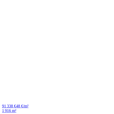
91 338 €
48 €/m²
1 916 m²