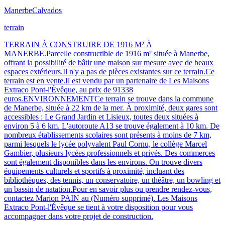
Manerbe
Calvados
terrain
TERRAIN À CONSTRUIRE DE 1916 M² À
MANERBE.Parcelle constructible de 1916 m² située à Manerbe,
offrant la possibilité de bâtir une maison sur mesure avec de beaux
espaces extérieurs.Il n'y a pas de pièces existantes sur ce terrain.Ce
terrain est en vente.Il est vendu par un partenaire de Les Maisons
Extraco Pont-l'Évêque, au prix de 91338
euros.ENVIRONNEMENTCe terrain se trouve dans la commune
de Manerbe, située à 22 km de la mer. À proximité, deux gares sont
accessibles : Le Grand Jardin et Lisieux, toutes deux situées à
environ 5 à 6 km. L'autoroute A13 se trouve également à 10 km. De
nombreux établissements scolaires sont présents à moins de 7 km,
parmi lesquels le lycée polyvalent Paul Cornu, le collège Marcel
Gambier, plusieurs lycées professionnels et privés. Des commerces
sont également disponibles dans les environs. On trouve divers
équipements culturels et sportifs à proximité, incluant des
bibliothèques, des tennis, un conservatoire, un théâtre, un bowling et
un bassin de natation.Pour en savoir plus ou prendre rendez-vous,
contactez Marion PAIN au (Numéro supprimé). Les Maisons
Extraco Pont-l'Évêque se tient à votre disposition pour vous
accompagner dans votre projet de construction.