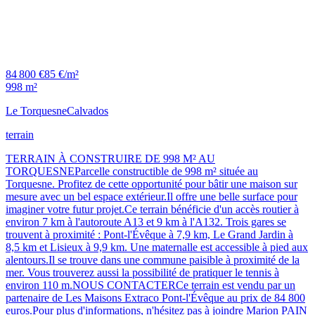
84 800 €
85 €/m²
998 m²
Le Torquesne
Calvados
terrain
TERRAIN À CONSTRUIRE DE 998 M² AU
TORQUESNEParcelle constructible de 998 m² située au
Torquesne. Profitez de cette opportunité pour bâtir une maison sur
mesure avec un bel espace extérieur.Il offre une belle surface pour
imaginer votre futur projet.Ce terrain bénéficie d'un accès routier à
environ 7 km à l'autoroute A13 et 9 km à l'A132. Trois gares se
trouvent à proximité : Pont-l'Évêque à 7,9 km, Le Grand Jardin à
8,5 km et Lisieux à 9,9 km. Une maternalle est accessible à pied aux
alentours.Il se trouve dans une commune paisible à proximité de la
mer. Vous trouverez aussi la possibilité de pratiquer le tennis à
environ 110 m.NOUS CONTACTERCe terrain est vendu par un
partenaire de Les Maisons Extraco Pont-l'Évêque au prix de 84 800
euros.Pour plus d'informations, n'hésitez pas à joindre Marion PAIN