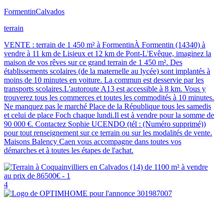
Formentin
Calvados
terrain
VENTE : terrain de 1 450 m² à FormentinÀ Formentin (14340) à
vendre à 11 km de Lisieux et 12 km de Pont-L'Evêque, imaginez la
maison de vos rêves sur ce grand terrain de 1 450 m². Des
établissements scolaires (de la maternelle au lycée) sont implantés à
moins de 10 minutes en voiture. La commun est desservie par les
transports scolaires.L'autoroute A13 est accessible à 8 km. Vous y
trouverez tous les commerces et toutes les commodités à 10 minutes.
Ne manquez pas le marché Place de la République tous les samedis
et celui de place Foch chaque lundi.Il est à vendre pour la somme de
90 000 €. Contactez Sophie UCENDO (tél : (Numéro supprimé))
pour tout renseignement sur ce terrain ou sur les modalités de vente.
Maisons Balency Caen vous accompagne dans toutes vos
démarches et à toutes les étapes de l'achat.
4