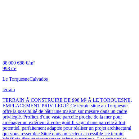
88 000 €
88 €/m²
998 m²
Le Torquesne
Calvados
terrain
TERRAIN À CONSTRUIRE DE 998 M² À LE TORQUESNE,
EMPLACEMENT PRIVILÉGIÉ.Ce terrain situé au Torquesne
offre la possibilité de bâtir une maison sur mesure dans un cadre
privilégié. Profitez d'une vaste parcelle proche de la mer pour
aménager un extérieur à votre goût.Il s'agit d'une parcelle à fort
potentiel, parfaitement adaptée pour réaliser un projet architectural
qui vous ressemble.Situé dans un secteur accessible, ce terrain