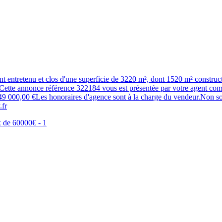
etenu et clos d'une superficie de 3220 m², dont 1520 m² constructibl
YCette annonce référence 322184 vous est présentée par votre agent
00,00 €Les honoraires d'agence sont à la charge du vendeur.Non soum
.fr