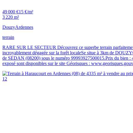
49 000 €
15 €/m²
3 220 m²
Douzy
Ardennes
terrain
RARE SUR LE SECTEUR Découvrez ce superbe terrain parfaitement entr
incroyablement dégagée sur la forêt localeSe situe à 3km de DOUZ
de SEDAN (08200) sous le numéro 99993927500015.Prix du bien : 49 0
exposé sont disponibles sur le site Géorisques : www.georisques.gouv
12