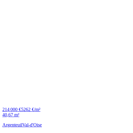
214 000 €
5262 €/m²
40,67 m²
Argenteuil
Val-d'Oise