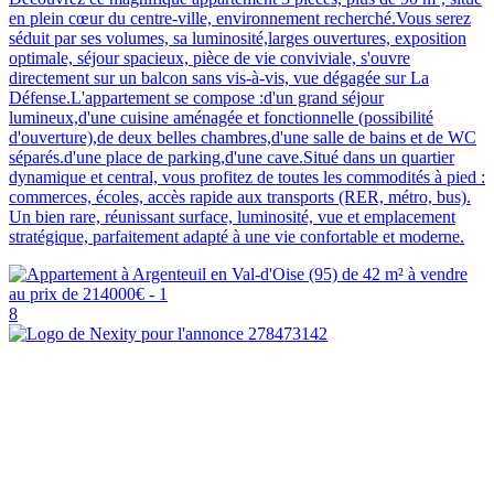
en plein cœur du centre-ville, environnement recherché.Vous serez
séduit par ses volumes, sa luminosité,larges ouvertures, exposition
optimale, séjour spacieux, pièce de vie conviviale, s'ouvre
directement sur un balcon sans vis-à-vis, vue dégagée sur La
Défense.L'appartement se compose :d'un grand séjour
lumineux,d'une cuisine aménagée et fonctionnelle (possibilité
d'ouverture),de deux belles chambres,d'une salle de bains et de WC
séparés.d'une place de parking,d'une cave.Situé dans un quartier
dynamique et central, vous profitez de toutes les commodités à pied :
commerces, écoles, accès rapide aux transports (RER, métro, bus).
Un bien rare, réunissant surface, luminosité, vue et emplacement
stratégique, parfaitement adapté à une vie confortable et moderne.
8