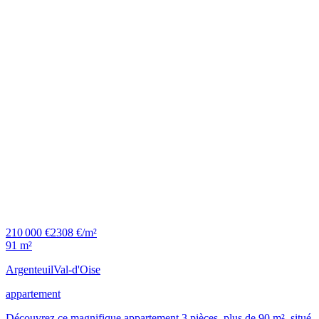
210 000 €
2308 €/m²
91 m²
Argenteuil
Val-d'Oise
appartement
Découvrez ce magnifique appartement 3 pièces, plus de 90 m², situé