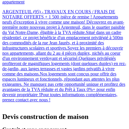
appartement
ARGENTEUIL (95) - TRAVAUX EN COURS / FRAIS DE
NOTAIRE OFFERTS + 1 500 /pièce de remise ! Appartements
neufs d'exception à vivre comme une maison! Découvrez en avant-
première notre nouveau projet à Argenteuil, dans le quartier paisible
du Val Notre-Dame, éligible à la TVA réduite.Situé dans un cadre
résidentiel, ce projet bénéficie d'un emplacement privilégié à 500m
des commodités de la rue Jean Jaurès, et à proximité des
infrastructures scolaires et sportives.Soyez les premiers à découvrir
nos appartements, allant du 2 au 4 pièces duplex, nichés au coeur
d'un environnement verdoyant et sécurisé.Quelques privilégiés
profiteront de magnifiques logements (dont quelques duplex) en rez-
de-jardin, aux larges terrasses et vastes jardins privatifs à vivre
comme des maisons.Nos logements sont conçus pour offrir des
espaces lumineux et fonctionnels, répondant aux attentes les plus
exigeantes. Ne manquez pas cette opportunité unique et profitez des
avantages de la TVA réduite et du Prêt à Taux 0%+ pour enfin
devenir propriétaire !Pour toutes informations complémentaires,
prenez contact avec nous !
Devis construction de maison