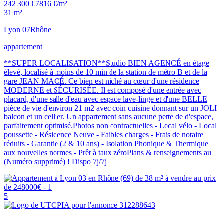
242 300 €
7816 €/m²
31 m²
Lyon 07
Rhône
appartement
**SUPER LOCALISATION**Studio BIEN AGENCÉ en étage
élevé, localisé à moins de 10 min de la station de métro B et de la
gare JEAN MACÉ. Ce bien est niché au cœur d'une résidence
MODERNE et SÉCURISÉE. Il est composé d'une entrée avec
placard, d'une salle d'eau avec espace lave-linge et d'une BELLE
pièce de vie d'environ 21 m2 avec coin cuisine donnant sur un JOLI
balcon et un cellier. Un appartement sans aucune perte de d'espace,
parfaitement optimisé.Photos non contractuelles - Local vélo - Local
poussette - Résidence Neuve - Faibles charges - Frais de notaire
réduits - Garantie (2 & 10 ans) - Isolation Phonique & Thermique
aux nouvelles normes - Prêt à taux zéroPlans & renseignements au
(Numéro supprimé) ! Dispo 7j/7j
5