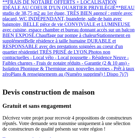
**FRAIS DE NOTAIRE OFFERTS + LOCALISATION
IDÉALE AU COEUR D'UN QUARTIER PRIVILÉGIÉ**BEAU
studio de 38,75 m2 au 1er étage, TRÈS BIEN agencé : entrée avec
placard, WC INDÉPENDANT, buanderie, salle de bain avec
baignoire, BELLE pièce de vie CONVIVIALE et LUMINEUSE
avec cuisine, espace chambre et bureau donnant accès sur un balcon
BIEN EXPOSÉ.Chauffage par pompe à chaleurStationnement en
supplémentBelle résidence à taille humaine DURABLE et
RESPONSABLE avec des prestations soignées au coeur d'un
quartier résidentiel TRÈS PRISÉ de LYON.Photos non
contractuelles - Local vélo - Local poussette - Résidence Neuve -
Faibles charges - Frais de notaire réduits - Garantie (2 & 10 ans) -
Isolation Phonique & Thermique aux nouvelles normes - Prêt à taux
zéroPlans & renseignements au (Numéro supprimé) ! Dispo 7j/7j
Devis construction de maison
Gratuit et sans engagement
Décrivez votre projet pour recevoir 4 propositions de constructeurs
réputés. Votre demande sera transmise uniquement à une sélection
de constructeurs de qualité présents sur votre région !