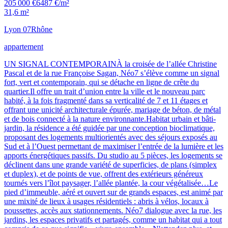
205 000 €
6487 €/m²
31,6 m²
Lyon 07
Rhône
appartement
UN SIGNAL CONTEMPORAINÀ la croisée de l’allée Christine
Pascal et de la rue Françoise Sagan, Néo7 s’élève comme un signal
fort, vert et contemporain, qui se détache en ligne de crête du
quartier.Il offre un trait d’union entre la ville et le nouveau parc
habité, à la fois fragmenté dans sa verticalité de 7 et 11 étages et
offrant une unicité architecturale épurée, mariage de béton, de métal
et de bois connecté à la nature environnante.Habitat urbain et bâti-
jardin, la résidence a été guidée par une conception bioclimatique,
proposant des logements multiorientés avec des séjours exposés au
Sud et à l’Ouest permettant de maximiser l’entrée de la lumière et les
apports énergétiques passifs. Du studio au 5 pièces, les logements se
déclinent dans une grande variété de superficies, de plans (simplex
et duplex), et de points de vue, offrent des extérieurs généreux
tournés vers l’îlot paysager, l’allée plantée, la cour végétalisée…Le
pied d’immeuble, aéré et ouvert sur de grands espaces, est animé par
une mixité de lieux à usages résidentiels : abris à vélos, locaux à
poussettes, accès aux stationnements. Néo7 dialogue avec la rue, les
jardins, les espaces privatifs et partagés, comme un habitat qui a tout