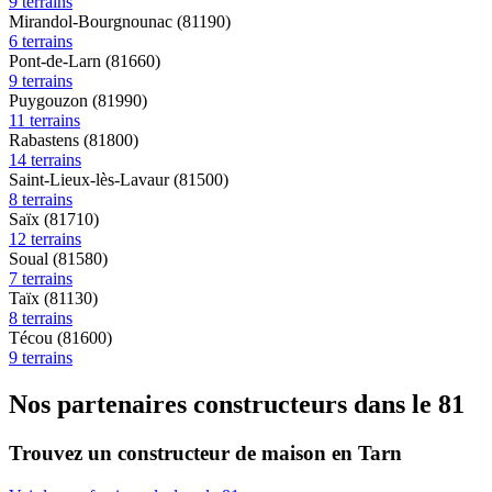
9 terrains
Mirandol-Bourgnounac (81190)
6 terrains
Pont-de-Larn (81660)
9 terrains
Puygouzon (81990)
11 terrains
Rabastens (81800)
14 terrains
Saint-Lieux-lès-Lavaur (81500)
8 terrains
Saïx (81710)
12 terrains
Soual (81580)
7 terrains
Taïx (81130)
8 terrains
Técou (81600)
9 terrains
Nos partenaires constructeurs dans le 81
Trouvez un constructeur de maison en Tarn