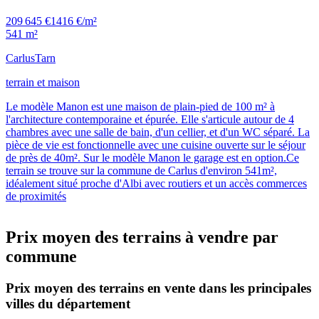
209 645 €
1416 €/m²
541 m²
Carlus
Tarn
terrain et maison
Le modèle Manon est une maison de plain-pied de 100 m² à
l'architecture contemporaine et épurée. Elle s'articule autour de 4
chambres avec une salle de bain, d'un cellier, et d'un WC séparé. La
pièce de vie est fonctionnelle avec une cuisine ouverte sur le séjour
de près de 40m². Sur le modèle Manon le garage est en option.Ce
terrain se trouve sur la commune de Carlus d'environ 541m²,
idéalement situé proche d'Albi avec routiers et un accès commerces
de proximités
Prix moyen des terrains à vendre par
commune
Prix moyen des terrains en vente dans les principales
villes du département