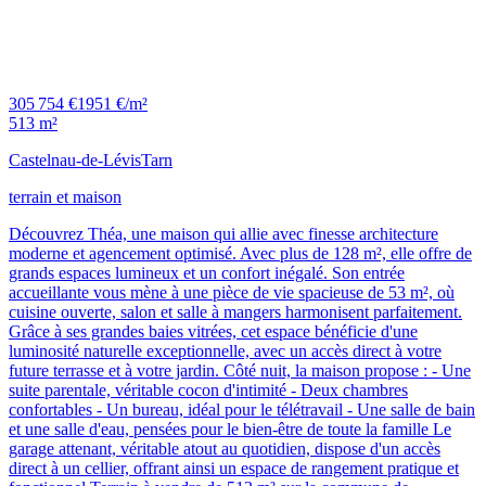
305 754 €
1951 €/m²
513 m²
Castelnau-de-Lévis
Tarn
terrain et maison
Découvrez Théa, une maison qui allie avec finesse architecture
moderne et agencement optimisé. Avec plus de 128 m², elle offre de
grands espaces lumineux et un confort inégalé. Son entrée
accueillante vous mène à une pièce de vie spacieuse de 53 m², où
cuisine ouverte, salon et salle à mangers harmonisent parfaitement.
Grâce à ses grandes baies vitrées, cet espace bénéficie d'une
luminosité naturelle exceptionnelle, avec un accès direct à votre
future terrasse et à votre jardin. Côté nuit, la maison propose : - Une
suite parentale, véritable cocon d'intimité - Deux chambres
confortables - Un bureau, idéal pour le télétravail - Une salle de bain
et une salle d'eau, pensées pour le bien-être de toute la famille Le
garage attenant, véritable atout au quotidien, dispose d'un accès
direct à un cellier, offrant ainsi un espace de rangement pratique et