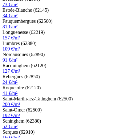
73 €/m²
Estrée-Blanche (62145)
34 €/m²
Fauquembergues (62560)
81 €/m²
Longuenesse (62219)
157 €/m²
Lumbres (62380)
109 €/m²
Nordausques (62890)
91 €/m²
Racquinghem (62120)
127 €/m²
Rebergues (62850)
24 €/m²
Roquetoire (62120)
41 €/m²
Saint-Martin-lez-Tatinghem (62500)
200 €/m²
Saint-Omer (62500)
192 €/m²
Seninghem (62380)
52 €/m²
Serques (62910)
160 €/m²