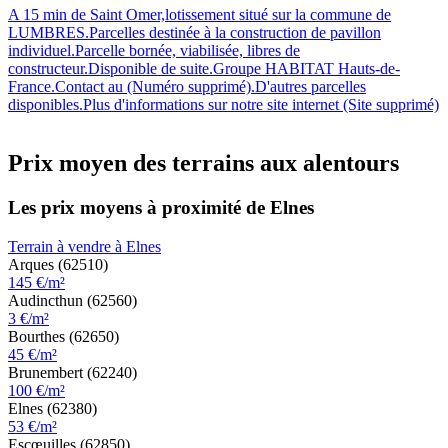
A 15 min de Saint Omer,lotissement situé sur la commune de
LUMBRES.Parcelles destinée à la construction de pavillon
individuel.Parcelle bornée, viabilisée, libres de
constructeur.Disponible de suite.Groupe HABITAT Hauts-de-
France.Contact au (Numéro supprimé).D'autres parcelles
disponibles.Plus d'informations sur notre site internet (Site supprimé)
Prix moyen des terrains aux alentours
Les prix moyens à proximité de Elnes
Terrain à vendre à Elnes
Arques (62510)
145 €/m²
Audincthun (62560)
3 €/m²
Bourthes (62650)
45 €/m²
Brunembert (62240)
100 €/m²
Elnes (62380)
53 €/m²
Escœuilles (62850)