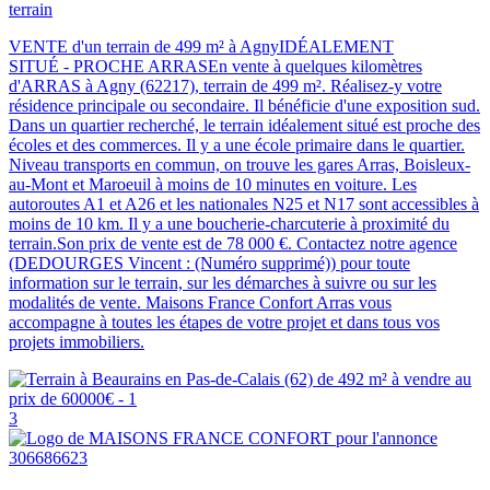
terrain
VENTE d'un terrain de 499 m² à AgnyIDÉALEMENT
SITUÉ - PROCHE ARRASEn vente à quelques kilomètres
d'ARRAS à Agny (62217), terrain de 499 m². Réalisez-y votre
résidence principale ou secondaire. Il bénéficie d'une exposition sud.
Dans un quartier recherché, le terrain idéalement situé est proche des
écoles et des commerces. Il y a une école primaire dans le quartier.
Niveau transports en commun, on trouve les gares Arras, Boisleux-
au-Mont et Maroeuil à moins de 10 minutes en voiture. Les
autoroutes A1 et A26 et les nationales N25 et N17 sont accessibles à
moins de 10 km. Il y a une boucherie-charcuterie à proximité du
terrain.Son prix de vente est de 78 000 €. Contactez notre agence
(DEDOURGES Vincent : (Numéro supprimé)) pour toute
information sur le terrain, sur les démarches à suivre ou sur les
modalités de vente. Maisons France Confort Arras vous
accompagne à toutes les étapes de votre projet et dans tous vos
projets immobiliers.
3