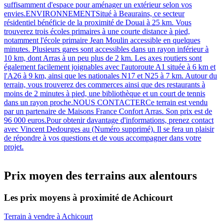
suffisamment d'espace pour aménager un extérieur selon vos
envies.ENVIRONNEMENTSitué à Beaurains, ce secteur
résidentiel bénéficie de la proximité de Douai à 25 km. Vous
trouverez trois écoles primaires à une courte distance à pied,
notamment l'école primaire Jean Moulin accessible en quelques
minutes. Plusieurs gares sont accessibles dans un rayon inférieur à
10 km, dont Arras à un peu plus de 2 km. Les axes routiers sont
également facilement joignables avec l'autoroute A1 située à 6 km et
l'A26 à 9 km, ainsi que les nationales N17 et N25 à 7 km. Autour du
terrain, vous trouverez des commerces ainsi que des restaurants à
moins de 2 minutes à pied, une bibliothèque et un court de tennis
dans un rayon proche.NOUS CONTACTERCe terrain est vendu
par un partenaire de Maisons France Confort Arras. Son prix est de
96 000 euros.Pour obtenir davantage d'informations, prenez contact
avec Vincent Dedourges au (Numéro supprimé). Il se fera un plaisir
de répondre à vos questions et de vous accompagner dans votre
projet.
Prix moyen des terrains aux alentours
Les prix moyens à proximité de Achicourt
Terrain à vendre à Achicourt