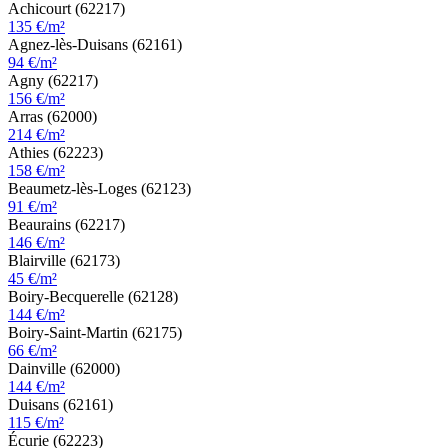
Achicourt (62217)
135 €/m²
Agnez-lès-Duisans (62161)
94 €/m²
Agny (62217)
156 €/m²
Arras (62000)
214 €/m²
Athies (62223)
158 €/m²
Beaumetz-lès-Loges (62123)
91 €/m²
Beaurains (62217)
146 €/m²
Blairville (62173)
45 €/m²
Boiry-Becquerelle (62128)
144 €/m²
Boiry-Saint-Martin (62175)
66 €/m²
Dainville (62000)
144 €/m²
Duisans (62161)
115 €/m²
Écurie (62223)