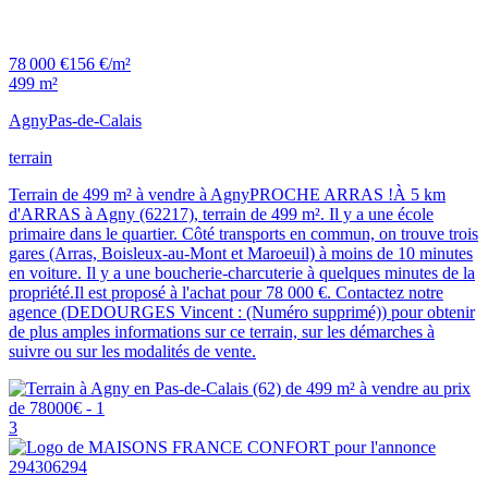
78 000 €
156 €/m²
499 m²
Agny
Pas-de-Calais
terrain
Terrain de 499 m² à vendre à AgnyPROCHE ARRAS !À 5 km
d'ARRAS à Agny (62217), terrain de 499 m². Il y a une école
primaire dans le quartier. Côté transports en commun, on trouve trois
gares (Arras, Boisleux-au-Mont et Maroeuil) à moins de 10 minutes
en voiture. Il y a une boucherie-charcuterie à quelques minutes de la
propriété.Il est proposé à l'achat pour 78 000 €. Contactez notre
agence (DEDOURGES Vincent : (Numéro supprimé)) pour obtenir
de plus amples informations sur ce terrain, sur les démarches à
suivre ou sur les modalités de vente.
3