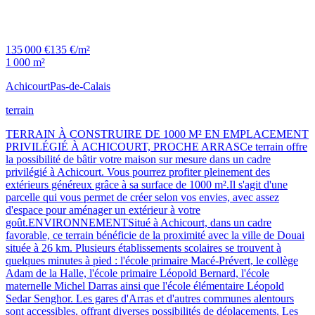
135 000 €
135 €/m²
1 000 m²
Achicourt
Pas-de-Calais
terrain
TERRAIN À CONSTRUIRE DE 1000 M² EN EMPLACEMENT
PRIVILÉGIÉ À ACHICOURT, PROCHE ARRASCe terrain offre
la possibilité de bâtir votre maison sur mesure dans un cadre
privilégié à Achicourt. Vous pourrez profiter pleinement des
extérieurs généreux grâce à sa surface de 1000 m².Il s'agit d'une
parcelle qui vous permet de créer selon vos envies, avec assez
d'espace pour aménager un extérieur à votre
goût.ENVIRONNEMENTSitué à Achicourt, dans un cadre
favorable, ce terrain bénéficie de la proximité avec la ville de Douai
située à 26 km. Plusieurs établissements scolaires se trouvent à
quelques minutes à pied : l'école primaire Macé-Prévert, le collège
Adam de la Halle, l'école primaire Léopold Bernard, l'école
maternelle Michel Darras ainsi que l'école élémentaire Léopold
Sedar Senghor. Les gares d'Arras et d'autres communes alentours
sont accessibles, offrant diverses possibilités de déplacements. Les