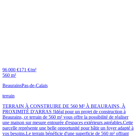
96 000 €
171 €/m²
560 m²
Beaurains
Pas-de-Calais
terrain
TERRAIN À CONSTRUIRE DE 560 M² À BEAURAINS, À
PROXIMITÉ D'ARRAS !Idéal pour un projet de construction à
Beaurains, ce terrain de 560 m² vous offre la possibilité de réaliser
une maison sur mesure entourée d'espaces extérieurs agréables.Cette
parcelle représente une belle opportunité pour bâtir un foyer adapté à
vos besoins.Le terrain bénéficie d'une superficie de 560 m² offrant