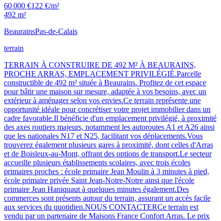
60 000 €
122 €/m²
492 m²
Beaurains
Pas-de-Calais
terrain
TERRAIN À CONSTRUIRE DE 492 M² À BEAURAINS,
PROCHE ARRAS, EMPLACEMENT PRIVILÉGIÉ.Parcelle
constructible de 492 m² située à Beaurains. Profitez de cet espace
pour bâtir une maison sur mesure, adaptée à vos besoins, avec un
extérieur à aménager selon vos envies.Ce terrain représente une
opportunité idéale pour concrétiser votre projet immobilier dans un
cadre favorable.Il bénéficie d'un emplacement privilégié, à proximité
des axes routiers majeurs, notamment les autoroutes A1 et A26 ainsi
que les nationales N17 et N25, facilitant vos déplacements.Vous
trouverez également plusieurs gares à proximité, dont celles d'Arras
et de Boisleux-au-Mont, offrant des options de transport.Le secteur
accueille plusieurs établissements scolaires, avec trois écoles
primaires proches : école primaire Jean Moulin à 3 minutes à pied,
école primaire privée Saint Jean-Notre-Notre ainsi que l'école
primaire Jean Haniquaut à quelques minutes également.Des
commerces sont présents autour du terrain, assurant un accès facile
aux services du quotidien.NOUS CONTACTERCe terrain est
vendu par un partenaire de Maisons France Confort Arras. Le prix