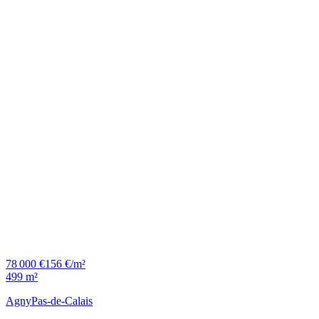
78 000 €
156 €/m²
499 m²
Agny
Pas-de-Calais