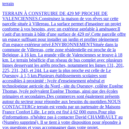
terrain
TERRAIN À CONSTRUIRE DE 429 M² PROCHE DE
VALENCIENNES.Construisez la maison de vos rêves sur cette
parcelle située à Villereau. La surface permet d'imaginer un projet
conforme à vos besoins, avec un extérieur agréable à aménager.Il
s'agit d'un terrain à bâtir d'une surface de 429 m².Cette parcelle offre
un espace suffisant pour installer un jardin et profiter pleinement
d'un espace extérieur privé.ENVIRONNEMENTSituée dans la
commune de Villereau, cette zone résidentielle est proche de la
Belgique, à 16 km. La grande ville de Valenciennes se trouve à 18
km. Le terrain bénéficie d'un réseau de bus complet avec plusieurs
lignes desservant les arrêts proches, notamment les lignes 131, 201,
225, 231, 243, et 244. La gare la plus proche est celle de Le
Quesnoy, à 1,5 km.Plusieurs établissements scolaires sont
accessibles à proximité : lycée d'enseignement général et
technologique agricole du Nord - site du Quesnoy, collège Eugène
Thomas, lycée polyvalent Eugène Thomas, ainsi que des écoles
primaires et secondaires.Des commerces sont également présents
autour du secteur pour répondre aux besoins du quotidien.NOUS
CONTACTERCe terrain est vendu par un partenaire de Maisons
France Confort Lille. Le prix est fixé à 62 000 euros.Pour plus
d'informations, n'hésitez pas à contacter David CHAMBAULT au
(Numéro supprimé). Il se tient à votre disposition pour répondre à
vos questions et vous accompagner dans votre projet.