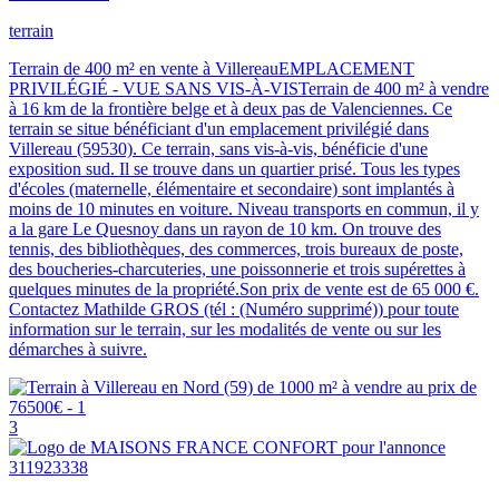
terrain
Terrain de 400 m² en vente à VillereauEMPLACEMENT
PRIVILÉGIÉ - VUE SANS VIS-À-VISTerrain de 400 m² à vendre
à 16 km de la frontière belge et à deux pas de Valenciennes. Ce
terrain se situe bénéficiant d'un emplacement privilégié dans
Villereau (59530). Ce terrain, sans vis-à-vis, bénéficie d'une
exposition sud. Il se trouve dans un quartier prisé. Tous les types
d'écoles (maternelle, élémentaire et secondaire) sont implantés à
moins de 10 minutes en voiture. Niveau transports en commun, il y
a la gare Le Quesnoy dans un rayon de 10 km. On trouve des
tennis, des bibliothèques, des commerces, trois bureaux de poste,
des boucheries-charcuteries, une poissonnerie et trois supérettes à
quelques minutes de la propriété.Son prix de vente est de 65 000 €.
Contactez Mathilde GROS (tél : (Numéro supprimé)) pour toute
information sur le terrain, sur les modalités de vente ou sur les
démarches à suivre.
3