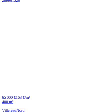
65 000 €
163 €/m²
400 m²
Villereau
Nord