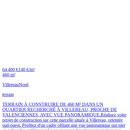
64 400 €
140 €/m²
460 m²
Villereau
Nord
terrain
TERRAIN À CONSTRUIRE DE 460 M² DANS UN
QUARTIER RECHERCHÉ À VILLEREAU, PROCHE DE
VALENCIENNES, AVEC VUE PANORAMIQUE.Réalisez votre
projet de construction sur cette parcelle située à Villereau, orientée
sud-ouest. Profitez d'un cadre offrant une vue panoramique qui met