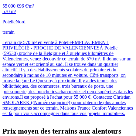
55 000 €
96 €/m²
570 m²
Potelle
Nord
terrain
Terrain de 570 m² en vente à PotelleEMPLACEMENT
PRIVILÉGIÉ - PROCHE DE VALENCIENNESÀ Potelle
(59530) proche de la Belgique et à quelques kilomètres de
Valenciennes, venez découvrir ce terrain de 570 m². Il donne sur un
espace vert et est orienté au sud. Il se trouve dans un quartier
attractif. Il y a des établissements scolaires du primaire et du
secondaire à moins de 10 minutes en voiture. Côté transports, on
trouve la gare Le Quesnoy à proximité. Il y a des tennis, des
bibliothèques, des commerces, trois bureaux de poste, une
poissonnerie, des boucheries-charcuteries et deux supérettes dans les
environs.Il est proposé à l'achat pour 55 000 €. Contactez Christian
SMOLAREK ((Numéro supprimé)) pour obtenir de plus amples
renseignements sur ce terrain. Maisons France Confort Valenciennes
est là pour vous accompagner dans tous vos projets immobiliers.
Prix moyen des terrains aux alentours