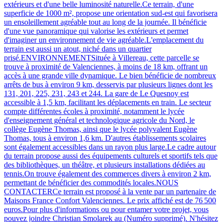
extérieurs et d'une belle luminosité naturelle.Ce terrain, d'une
superficie de 1000 m², propose une orientation sud-est qui favorisera
un ensoleillement agréable tout au long de la journée. Il bénéficie
d'une vue panoramique qui valorise les extérieurs et permet
d'imaginer un environnement de vie agréable.L'emplacement du
terrain est aussi un atout, niché dans un quartier
prisé.ENVIRONNEMENTSituée à Villereau, cette parcelle se
trouve à proximité de Valenciennes, à moins de 18 km, offrant un
accès à une grande ville dynamique. Le bien bénéficie de nombreux
arrêts de bus à environ 9 km, desservis par plusieurs lignes dont les
131, 201, 225, 231, 243 et 244. La gare de Le Quesnoy est
accessible à 1,5 km, facilitant les déplacements en train. Le secteur
compte différentes écoles à proximité, notamment le lycée
d'enseignement général et technologique agricole du Nord, le
collège Eugène Thomas, ainsi que le lycée polyvalent Eugène
Thomas, tous à environ 1,6 km. D'autres établissements scolaires
sont également accessibles dans un rayon plus large.Le cadre autour
du terrain propose aussi des équipements culturels et sportifs tels que
des bibliothèques, un théâtre, et plusieurs installations dédiées au
tennis.On trouve également des commerces divers à environ 2 km,
permettant de bénéficier des commodités locales.NOUS
CONTACTERCe terrain est proposé à la vente par un partenaire de
Maisons France Confort Valenciennes. Le prix affiché est de 76 500
euros.Pour plus d'informations ou pour entamer votre projet, vous
pouvez joindre Christian Smolarek au (Numéro supprimé). N'hésitez