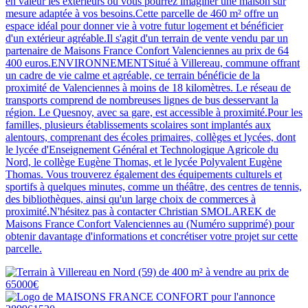
en valeur les extérieurs où vous pourrez imaginer une maison sur
mesure adaptée à vos besoins.Cette parcelle de 460 m² offre un
espace idéal pour donner vie à votre futur logement et bénéficier
d'un extérieur agréable.Il s'agit d'un terrain de vente vendu par un
partenaire de Maisons France Confort Valenciennes au prix de 64
400 euros.ENVIRONNEMENTSitué à Villereau, commune offrant
un cadre de vie calme et agréable, ce terrain bénéficie de la
proximité de Valenciennes à moins de 18 kilomètres. Le réseau de
transports comprend de nombreuses lignes de bus desservant la
région. Le Quesnoy, avec sa gare, est accessible à proximité.Pour les
familles, plusieurs établissements scolaires sont implantés aux
alentours, comprenant des écoles primaires, collèges et lycées, dont
le lycée d'Enseignement Général et Technologique Agricole du
Nord, le collège Eugène Thomas, et le lycée Polyvalent Eugène
Thomas. Vous trouverez également des équipements culturels et
sportifs à quelques minutes, comme un théâtre, des centres de tennis,
des bibliothèques, ainsi qu'un large choix de commerces à
proximité.N'hésitez pas à contacter Christian SMOLAREK de
Maisons France Confort Valenciennes au (Numéro supprimé) pour
obtenir davantage d'informations et concrétiser votre projet sur cette
parcelle.