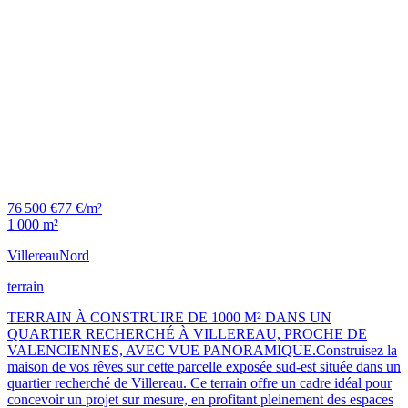
76 500 €
77 €/m²
1 000 m²
Villereau
Nord
terrain
TERRAIN À CONSTRUIRE DE 1000 M² DANS UN
QUARTIER RECHERCHÉ À VILLEREAU, PROCHE DE
VALENCIENNES, AVEC VUE PANORAMIQUE.Construisez la
maison de vos rêves sur cette parcelle exposée sud-est située dans un
quartier recherché de Villereau. Ce terrain offre un cadre idéal pour
concevoir un projet sur mesure, en profitant pleinement des espaces