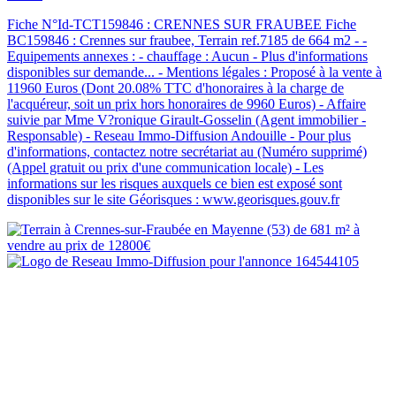
Fiche N°Id-TCT159846 : CRENNES SUR FRAUBEE Fiche
BC159846 : Crennes sur fraubee, Terrain ref.7185 de 664 m2 - -
Equipements annexes : - chauffage : Aucun - Plus d'informations
disponibles sur demande... - Mentions légales : Proposé à la vente à
11960 Euros (Dont 20.08% TTC d'honoraires à la charge de
l'acquéreur, soit un prix hors honoraires de 9960 Euros) - Affaire
suivie par Mme V?ronique Girault-Gosselin (Agent immobilier -
Responsable) - Reseau Immo-Diffusion Andouille - Pour plus
d'informations, contactez notre secrétariat au (Numéro supprimé)
(Appel gratuit ou prix d'une communication locale) - Les
informations sur les risques auxquels ce bien est exposé sont
disponibles sur le site Géorisques : www.georisques.gouv.fr