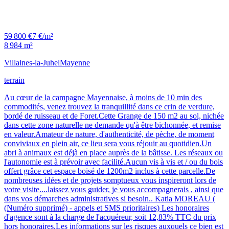
59 800 €
7 €/m²
8 984 m²
Villaines-la-Juhel
Mayenne
terrain
Au cœur de la campagne Mayennaise, à moins de 10 min des
commodités, venez trouvez la tranquillité dans ce crin de verdure,
bordé de ruisseau et de Foret.Cette Grange de 150 m2 au sol, nichée
dans cette zone naturelle ne demande qu'à être bichonnée, et remise
en valeur.Amateur de nature, d'authenticité, de pèche, de moment
conviviaux en plein air, ce lieu sera vous réjouir au quotidien.Un
abri à animaux est déjà en place auprès de la bâtisse. Les réseaux ou
l'autonomie est à prévoir avec facilité.Aucun vis à vis et / ou du bois
offert grâce cet espace boisé de 1200m2 inclus à cette parcelle.De
nombreuses idées et de projets somptueux vous inspireront lors de
votre visite....laissez vous guider, je vous accompagnerais , ainsi que
dans vos démarches administratives si besoin.. Katia MOREAU (
(Numéro supprimé) - appels et SMS prioritaires) Les honoraires
d'agence sont à la charge de l'acquéreur, soit 12,83% TTC du prix
hors honoraires.Les informations sur les risques auxquels ce bien est