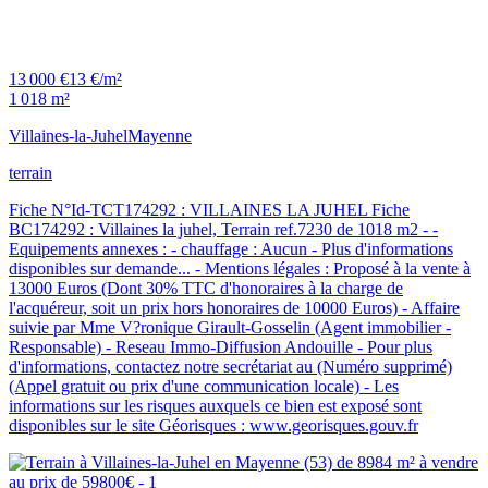
13 000 €
13 €/m²
1 018 m²
Villaines-la-Juhel
Mayenne
terrain
Fiche N°Id-TCT174292 : VILLAINES LA JUHEL Fiche
BC174292 : Villaines la juhel, Terrain ref.7230 de 1018 m2 - -
Equipements annexes : - chauffage : Aucun - Plus d'informations
disponibles sur demande... - Mentions légales : Proposé à la vente à
13000 Euros (Dont 30% TTC d'honoraires à la charge de
l'acquéreur, soit un prix hors honoraires de 10000 Euros) - Affaire
suivie par Mme V?ronique Girault-Gosselin (Agent immobilier -
Responsable) - Reseau Immo-Diffusion Andouille - Pour plus
d'informations, contactez notre secrétariat au (Numéro supprimé)
(Appel gratuit ou prix d'une communication locale) - Les
informations sur les risques auxquels ce bien est exposé sont
disponibles sur le site Géorisques : www.georisques.gouv.fr