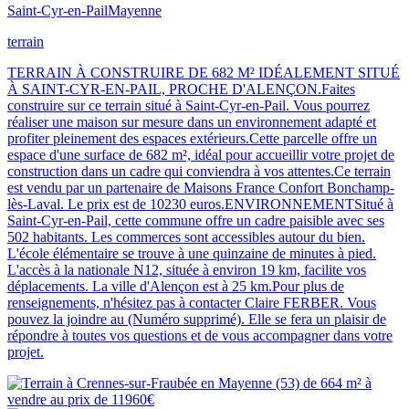
Saint-Cyr-en-Pail
Mayenne
terrain
TERRAIN À CONSTRUIRE DE 682 M² IDÉALEMENT SITUÉ
À SAINT-CYR-EN-PAIL, PROCHE D'ALENÇON.Faites
construire sur ce terrain situé à Saint-Cyr-en-Pail. Vous pourrez
réaliser une maison sur mesure dans un environnement adapté et
profiter pleinement des espaces extérieurs.Cette parcelle offre un
espace d'une surface de 682 m², idéal pour accueillir votre projet de
construction dans un cadre qui conviendra à vos attentes.Ce terrain
est vendu par un partenaire de Maisons France Confort Bonchamp-
lès-Laval. Le prix est de 10230 euros.ENVIRONNEMENTSitué à
Saint-Cyr-en-Pail, cette commune offre un cadre paisible avec ses
502 habitants. Les commerces sont accessibles autour du bien.
L'école élémentaire se trouve à une quinzaine de minutes à pied.
L'accès à la nationale N12, située à environ 19 km, facilite vos
déplacements. La ville d'Alençon est à 25 km.Pour plus de
renseignements, n'hésitez pas à contacter Claire FERBER. Vous
pouvez la joindre au (Numéro supprimé). Elle se fera un plaisir de
répondre à toutes vos questions et de vous accompagner dans votre
projet.