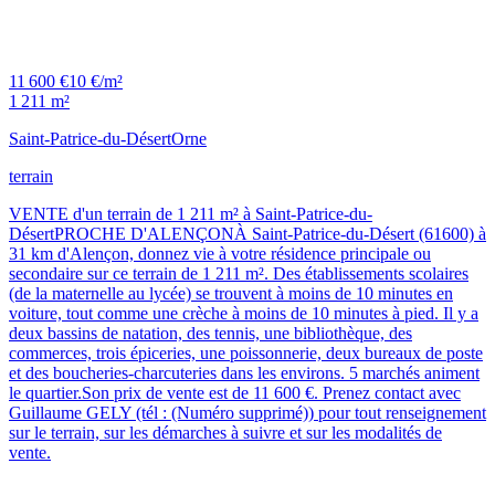
11 600 €
10 €/m²
1 211 m²
Saint-Patrice-du-Désert
Orne
terrain
VENTE d'un terrain de 1 211 m² à Saint-Patrice-du-
DésertPROCHE D'ALENÇONÀ Saint-Patrice-du-Désert (61600) à
31 km d'Alençon, donnez vie à votre résidence principale ou
secondaire sur ce terrain de 1 211 m². Des établissements scolaires
(de la maternelle au lycée) se trouvent à moins de 10 minutes en
voiture, tout comme une crèche à moins de 10 minutes à pied. Il y a
deux bassins de natation, des tennis, une bibliothèque, des
commerces, trois épiceries, une poissonnerie, deux bureaux de poste
et des boucheries-charcuteries dans les environs. 5 marchés animent
le quartier.Son prix de vente est de 11 600 €. Prenez contact avec
Guillaume GELY (tél : (Numéro supprimé)) pour tout renseignement
sur le terrain, sur les démarches à suivre et sur les modalités de
vente.