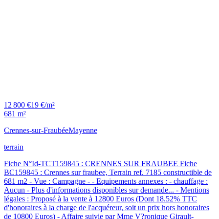
12 800 €
19 €/m²
681 m²
Crennes-sur-Fraubée
Mayenne
terrain
Fiche N°Id-TCT159845 : CRENNES SUR FRAUBEE Fiche
BC159845 : Crennes sur fraubee, Terrain ref. 7185 constructible de
681 m2 - Vue : Campagne - - Equipements annexes : - chauffage :
Aucun - Plus d'informations disponibles sur demande... - Mentions
légales : Proposé à la vente à 12800 Euros (Dont 18.52% TTC
d'honoraires à la charge de l'acquéreur, soit un prix hors honoraires
de 10800 Euros) - Affaire suivie par Mme V?ronique Girault-