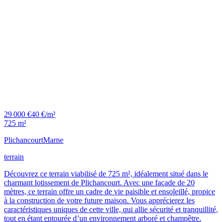
29 000 €
40 €/m²
725 m²
Plichancourt
Marne
terrain
Découvrez ce terrain viabilisé de 725 m², idéalement situé dans le
charmant lotissement de Plichancourt. Avec une façade de 20
mètres, ce terrain offre un cadre de vie paisible et ensoleillé, propice
à la construction de votre future maison. Vous apprécierez les
caractéristiques uniques de cette ville, qui allie sécurité et tranquillité,
tout en étant entourée d’un environnement arboré et champêtre.