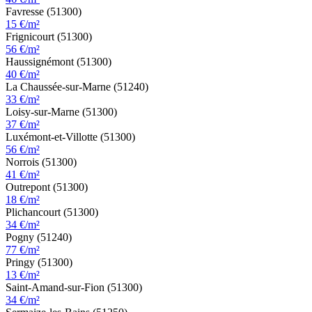
Favresse (51300)
15 €/m²
Frignicourt (51300)
56 €/m²
Haussignémont (51300)
40 €/m²
La Chaussée-sur-Marne (51240)
33 €/m²
Loisy-sur-Marne (51300)
37 €/m²
Luxémont-et-Villotte (51300)
56 €/m²
Norrois (51300)
41 €/m²
Outrepont (51300)
18 €/m²
Plichancourt (51300)
34 €/m²
Pogny (51240)
77 €/m²
Pringy (51300)
13 €/m²
Saint-Amand-sur-Fion (51300)
34 €/m²