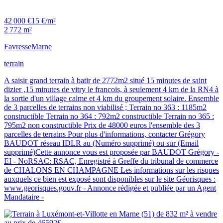
42 000 €
15 €/m²
2 772 m²
Favresse
Marne
terrain
A saisir grand terrain à batir de 2772m2 situé 15 minutes de saint
dizier ,15 minutes de vitry le francois, à seulement 4 km de la RN4 à
la sortie d'un village calme et 4 km du groupement solaire. Ensemble
de 3 parcelles de terrains non viabilisé ; Terrain no 363 : 1185m2
constructible Terrain no 364 : 792m2 constructible Terrain no 365 :
795m2 non constructible Prix de 48000 euros l'ensemble des 3
parcelles de terrains Pour plus d'informations, contacter Grégory
BAUDOT réseau IDLR au (Numéro supprimé) ou sur (Email
supprimé)Cette annonce vous est proposée par BAUDOT Grégory -
EI - NoRSAC: RSAC, Enregistré à Greffe du tribunal de commerce
de CHALONS EN CHAMPAGNE Les informations sur les risques
auxquels ce bien est exposé sont disponibles sur le site Géorisques :
www.georisques.gouv.fr - Annonce rédigée et publiée par un Agent
Mandataire -