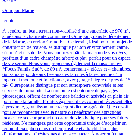
970 m²
Outrepont
Marne
terrain
À vendre, un beau terrain non-viabilisé d’une superficie de 970 m²,
situé dans la charmante commune d’Outrepont, dans le département
de la Marne, en région Grand Est. Ce terrain, idéal pour un projet de
construction de maison, se distingue par son environnement calme,
sécurisé et ensoleillé. Vous pourrez y bâtir la maison de vos rêves,
profitant d’un cadre champêtre arboré et plat, parfait pour un espace
de vie serein. Nous vous proposons également la maison neuve
*Focus Family Sud*, de 89 m², comprenant 4 pièces et 4 chambres,
qui saura répondre aux besoins des familles à la recherche d’un
logement moderne et fonctionnel, avec garage intégré de près de 15
m². Outrepont se distingue par son atmosphère conviviale et ses
services de proximité. La commune est entourée de paysages
pittoresques, offrant de nombreuses balades et activités en plein air
pour toute la famille. Profitez également des commodités essentielles
à proximité, garantissant une vie quotidienne agréable. Que ce soit
pour se reconnecter avec la nature ou bénéficier des attractions
locales, ce secteur promet un cadre de vie idyllique pour ses futurs
résidents. Ne manquez pas cette opportunité unique d’acquérir un
terrain d’exception dans un lieu paisible et attractif. Pour plus
d’informations, n’hésitez pas à nous contacter. À noter qu’en tant