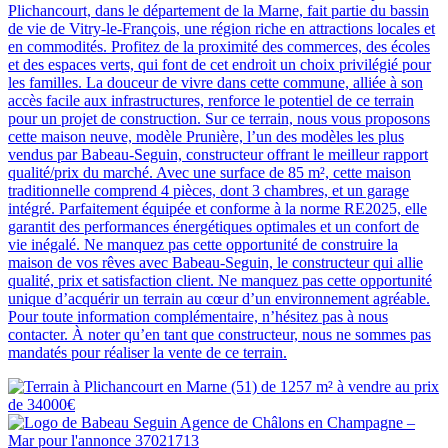
Plichancourt, dans le département de la Marne, fait partie du bassin
de vie de Vitry-le-François, une région riche en attractions locales et
en commodités. Profitez de la proximité des commerces, des écoles
et des espaces verts, qui font de cet endroit un choix privilégié pour
les familles. La douceur de vivre dans cette commune, alliée à son
accès facile aux infrastructures, renforce le potentiel de ce terrain
pour un projet de construction. Sur ce terrain, nous vous proposons
cette maison neuve, modèle Prunière, l’un des modèles les plus
vendus par Babeau-Seguin, constructeur offrant le meilleur rapport
qualité/prix du marché. Avec une surface de 85 m², cette maison
traditionnelle comprend 4 pièces, dont 3 chambres, et un garage
intégré. Parfaitement équipée et conforme à la norme RE2025, elle
garantit des performances énergétiques optimales et un confort de
vie inégalé. Ne manquez pas cette opportunité de construire la
maison de vos rêves avec Babeau-Seguin, le constructeur qui allie
qualité, prix et satisfaction client. Ne manquez pas cette opportunité
unique d’acquérir un terrain au cœur d’un environnement agréable.
Pour toute information complémentaire, n’hésitez pas à nous
contacter. À noter qu’en tant que constructeur, nous ne sommes pas
mandatés pour réaliser la vente de ce terrain.