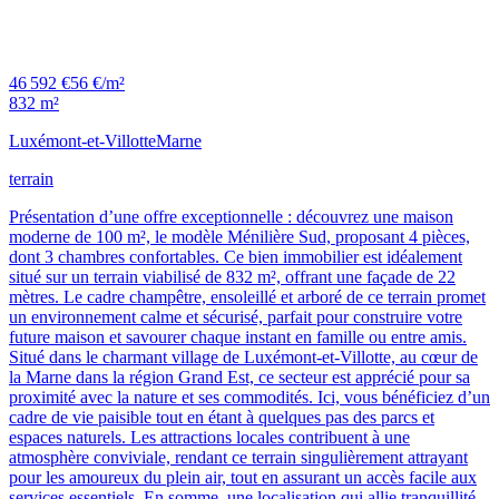
46 592 €
56 €/m²
832 m²
Luxémont-et-Villotte
Marne
terrain
Présentation d’une offre exceptionnelle : découvrez une maison
moderne de 100 m², le modèle Ménilière Sud, proposant 4 pièces,
dont 3 chambres confortables. Ce bien immobilier est idéalement
situé sur un terrain viabilisé de 832 m², offrant une façade de 22
mètres. Le cadre champêtre, ensoleillé et arboré de ce terrain promet
un environnement calme et sécurisé, parfait pour construire votre
future maison et savourer chaque instant en famille ou entre amis.
Situé dans le charmant village de Luxémont-et-Villotte, au cœur de
la Marne dans la région Grand Est, ce secteur est apprécié pour sa
proximité avec la nature et ses commodités. Ici, vous bénéficiez d’un
cadre de vie paisible tout en étant à quelques pas des parcs et
espaces naturels. Les attractions locales contribuent à une
atmosphère conviviale, rendant ce terrain singulièrement attrayant
pour les amoureux du plein air, tout en assurant un accès facile aux
services essentiels. En somme, une localisation qui allie tranquillité