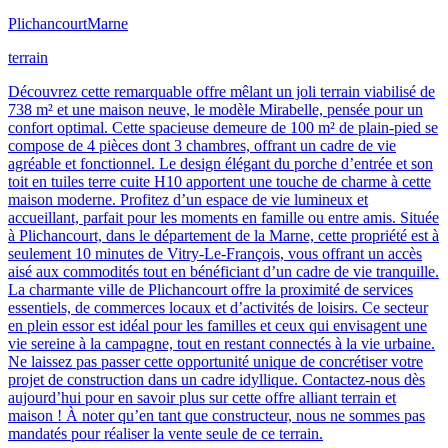
Plichancourt
Marne
terrain
Découvrez cette remarquable offre mêlant un joli terrain viabilisé de
738 m² et une maison neuve, le modèle Mirabelle, pensée pour un
confort optimal. Cette spacieuse demeure de 100 m² de plain-pied se
compose de 4 pièces dont 3 chambres, offrant un cadre de vie
agréable et fonctionnel. Le design élégant du porche d’entrée et son
toit en tuiles terre cuite H10 apportent une touche de charme à cette
maison moderne. Profitez d’un espace de vie lumineux et
accueillant, parfait pour les moments en famille ou entre amis. Située
à Plichancourt, dans le département de la Marne, cette propriété est à
seulement 10 minutes de Vitry-Le-François, vous offrant un accès
aisé aux commodités tout en bénéficiant d’un cadre de vie tranquille.
La charmante ville de Plichancourt offre la proximité de services
essentiels, de commerces locaux et d’activités de loisirs. Ce secteur
en plein essor est idéal pour les familles et ceux qui envisagent une
vie sereine à la campagne, tout en restant connectés à la vie urbaine.
Ne laissez pas passer cette opportunité unique de concrétiser votre
projet de construction dans un cadre idyllique. Contactez-nous dès
aujourd’hui pour en savoir plus sur cette offre alliant terrain et
maison ! À noter qu’en tant que constructeur, nous ne sommes pas
mandatés pour réaliser la vente seule de ce terrain.