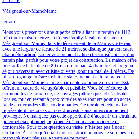
1 112 m²
Vésigneul-sur-Marne
Marne
terrain
Nous vous présentons une superbe offre alliant un terrain de 1112
m² et une maison neuve, la Focus Family, idéalement située à
Vésigneul-sur-Marne, dans le département de la Marne. Ce terrain,
avec une largeur de façade de 21 mètres, se distingue par son cadre
champêtre arboré, son environnement calme et sécurisé, ainsi qu’un
terrain plat, parfait pour votre projet de construction. La maison offre
une surface habitable de 89 m², comprenant 4 chambres et un grand
séjour traversant avec cuisine ouverte, pour un total de 4 pièces. De
plus, un garage intégré facilite le stationnement et le rangement.
Vésigneul-sur-Marne est une charmante commune du Grand Est,
offrant un cadre de vie agréable et paisible. Vous bénéficierez de
commodités de proximité, de paysages pittoresques et d’activités
locales, tout en restant à proximité des axes routiers pour un accès
facile aux grandes villes environnantes. Ce terrain et cette maison
représentent une occasion rare d’investir dans un environnement
privilégié. Ne manquez pas cette opportunité d’acquérir un terrain au
potentiel exceptionnel, agrémenté d’une maison moderne et
confortable. Pour toute question ou visite, n’hésitez pas à nous
contacter. À noter qu’en tant que constructeur, nous ne sommes pas
mandatés pour réaliser la vente de ce terrain.