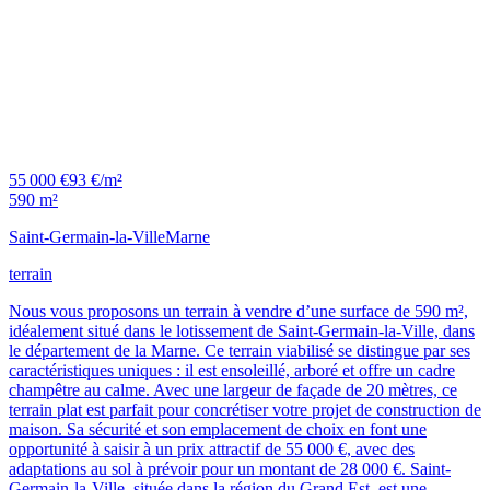
55 000 €
93 €/m²
590 m²
Saint-Germain-la-Ville
Marne
terrain
Nous vous proposons un terrain à vendre d’une surface de 590 m²,
idéalement situé dans le lotissement de Saint-Germain-la-Ville, dans
le département de la Marne. Ce terrain viabilisé se distingue par ses
caractéristiques uniques : il est ensoleillé, arboré et offre un cadre
champêtre au calme. Avec une largeur de façade de 20 mètres, ce
terrain plat est parfait pour concrétiser votre projet de construction de
maison. Sa sécurité et son emplacement de choix en font une
opportunité à saisir à un prix attractif de 55 000 €, avec des
adaptations au sol à prévoir pour un montant de 28 000 €. Saint-
Germain-la-Ville, située dans la région du Grand Est, est une