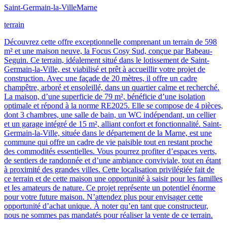
Saint-Germain-la-Ville
Marne
terrain
Découvrez cette offre exceptionnelle comprenant un terrain de 598
m² et une maison neuve, la Focus Cosy Sud, conçue par Babeau-
Seguin. Ce terrain, idéalement situé dans le lotissement de Saint-
Germain-la-Ville, est viabilisé et prêt à accueillir votre projet de
construction. Avec une façade de 20 mètres, il offre un cadre
champêtre, arboré et ensoleillé, dans un quartier calme et recherché.
La maison, d’une superficie de 79 m², bénéficie d’une isolation
optimale et répond à la norme RE2025. Elle se compose de 4 pièces,
dont 3 chambres, une salle de bain, un WC indépendant, un cellier
et un garage intégré de 15 m², alliant confort et fonctionnalité. Saint-
Germain-la-Ville, située dans le département de la Marne, est une
commune qui offre un cadre de vie paisible tout en restant proche
des commodités essentielles. Vous pourrez profiter d’espaces verts,
de sentiers de randonnée et d’une ambiance conviviale, tout en étant
à proximité des grandes villes. Cette localisation privilégiée fait de
ce terrain et de cette maison une opportunité à saisir pour les familles
et les amateurs de nature. Ce projet représente un potentiel énorme
pour votre future maison. N’attendez plus pour envisager cette
opportunité d’achat unique. À noter qu’en tant que constructeur,
nous ne sommes pas mandatés pour réaliser la vente de ce terrain.