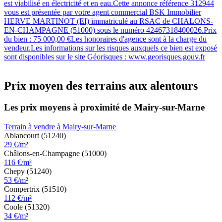
est viabilisé en électricité et en eau.Cette annonce référence 312944
vous est présentée par votre agent commercial BSK Immobilier
HERVE MARTINOT (EI) immatriculé au RSAC de CHALONS-
EN-CHAMPAGNE (51000) sous le numéro 42467318400026.Prix
du bien : 75 000,00 €Les honoraires d'agence sont à la charge du
vendeur.Les informations sur les risques auxquels ce bien est exposé
sont disponibles sur le site Géorisques : www.georisques.gouv.fr
Prix moyen des terrains aux alentours
Les prix moyens à proximité de Mairy-sur-Marne
Terrain à vendre à Mairy-sur-Marne
Ablancourt (51240)
29 €/m²
Châlons-en-Champagne (51000)
116 €/m²
Chepy (51240)
53 €/m²
Compertrix (51510)
112 €/m²
Coole (51320)
34 €/m²