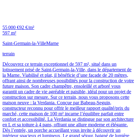
55 000 €
92 €/m²
597 m²
Saint-Germain-la-Ville
Marne
terrain
Découvrez ce terrain exceptionnel de 597 m², situé dans un
lotissement prisé de Saint-Germain-la-Ville, dans le département de
la Marne. Viabilisé et plat, il bénéficie d’une façade de 20 mètres,
offrant ainsi de nombreuses possibilités pour la construction de votre
future maison. Son cadre champêtre, ensoleillé et arboré vous
garantit un cadre de vie agréable et paisible, idéal pour un projet de
construction sur mesure. Sur ce terrain, nous vous proposons cette
maison neuve : la Verdania. Conçue par Babeau-Seguin,
constructeur reconnu pour offrir le meilleur rapport qualité/prix du
marché, cette maison de 100 m² incarne l’équilibre parfait entre
confort et accessibilité. La Verdania se distingue par son architecture
en L et sa toiture à 4 pans, offrant une allure moderne et élégante.
Dès l’entrée, un porche accueillant vous invite à découvrir un
intérieur spacieux et lumineux. Le grand séjour, baigné de lumière