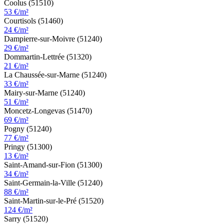
Coolus (51510)
53 €/m²
Courtisols (51460)
24 €/m²
Dampierre-sur-Moivre (51240)
29 €/m²
Dommartin-Lettrée (51320)
21 €/m²
La Chaussée-sur-Marne (51240)
33 €/m²
Mairy-sur-Marne (51240)
51 €/m²
Moncetz-Longevas (51470)
69 €/m²
Pogny (51240)
77 €/m²
Pringy (51300)
13 €/m²
Saint-Amand-sur-Fion (51300)
34 €/m²
Saint-Germain-la-Ville (51240)
88 €/m²
Saint-Martin-sur-le-Pré (51520)
124 €/m²
Sarry (51520)