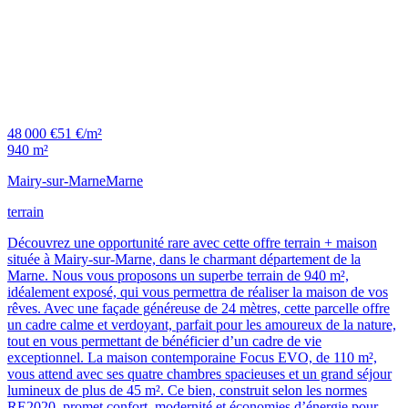
48 000 €
51 €/m²
940 m²
Mairy-sur-Marne
Marne
terrain
Découvrez une opportunité rare avec cette offre terrain + maison
située à Mairy-sur-Marne, dans le charmant département de la
Marne. Nous vous proposons un superbe terrain de 940 m²,
idéalement exposé, qui vous permettra de réaliser la maison de vos
rêves. Avec une façade généreuse de 24 mètres, cette parcelle offre
un cadre calme et verdoyant, parfait pour les amoureux de la nature,
tout en vous permettant de bénéficier d’un cadre de vie
exceptionnel. La maison contemporaine Focus EVO, de 110 m²,
vous attend avec ses quatre chambres spacieuses et un grand séjour
lumineux de plus de 45 m². Ce bien, construit selon les normes
RE2020, promet confort, modernité et économies d’énergie pour