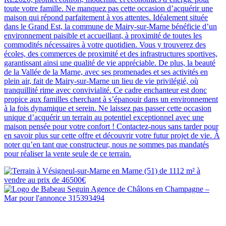
toute votre famille. Ne manquez pas cette occasion d’acquérir une
maison qui répond parfaitement à vos attentes. Idéalement située
dans le Grand Est, la commune de Mairy-sur-Marne bénéficie d’un
environnement paisible et accueillant, à proximité de toutes les
commodités nécessaires à votre quotidien. Vous y trouverez des
écoles, des commerces de proximité et des infrastructures sportives,
garantissant ainsi une qualité de vie appréciable. De plus, la beauté
de la Vallée de la Marne, avec ses promenades et ses activités en
plein air, fait de Mairy-sur-Marne un lieu de vie privilégié, où
tranquillité rime avec convivialité. Ce cadre enchanteur est donc
propice aux familles cherchant à s’épanouir dans un environnement
à la fois dynamique et serein. Ne laissez pas passer cette occasion
unique d’acquérir un terrain au potentiel exceptionnel avec une
maison pensée pour votre confort ! Contactez-nous sans tarder pour
en savoir plus sur cette offre et découvrir votre futur projet de vie. À
noter qu’en tant que constructeur, nous ne sommes pas mandatés
pour réaliser la vente seule de ce terrain.