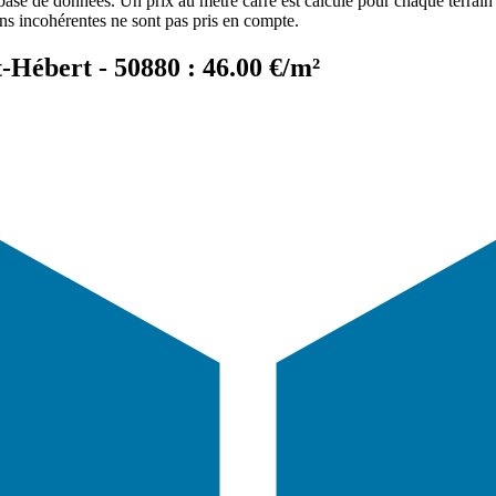
 base de données. Un prix au mètre carré est calculé pour chaque terrain 
ons incohérentes ne sont pas pris en compte.
-Hébert - 50880 : 46.00 €/m²